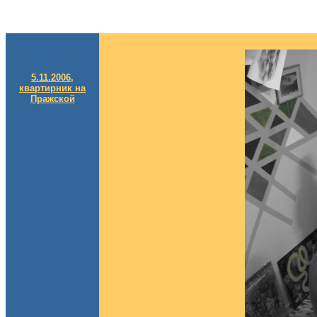
5.11.2006,
квартирник на
Пражской