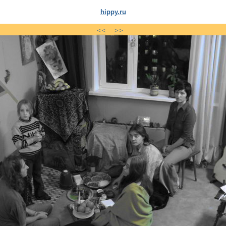
hippy.ru
<<
>>