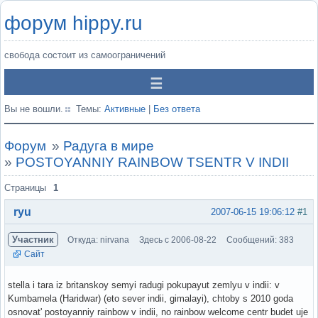
форум hippy.ru
свобода состоит из самоограничений
Вы не вошли.
Темы:
Активные
|
Без ответа
Форум
»
Радуга в мире
»
POSTOYANNIY RAINBOW TSENTR V INDII
Страницы
1
ryu
2007-06-15 19:06:12
#1
Участник
Откуда: nirvana
Здесь с 2006-08-22
Сообщений: 383
Сайт
stella i tara iz britanskoy semyi radugi pokupayut zemlyu v indii: v
Kumbamela (Haridwar) (eto sever indii, gimalayi), chtoby s 2010 goda
osnovat' postoyanniy rainbow v indii, no rainbow welcome centr budet uje