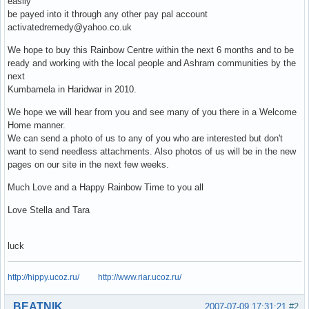
easily
be payed into it through any other pay pal account
activatedremedy@yahoo.co.uk
We hope to buy this Rainbow Centre within the next 6 months and to be
ready and working with the local people and Ashram communities by the
next
Kumbamela in Haridwar in 2010.
We hope we will hear from you and see many of you there in a Welcome
Home manner.
We can send a photo of us to any of you who are interested but don't
want to send needless attachments. Also photos of us will be in the new
pages on our site in the next few weeks.
Much Love and a Happy Rainbow Time to you all
Love Stella and Tara
luck
http://hippy.ucoz.ru/
http://www.riar.ucoz.ru/
Вне форума
BEATNIK
2007-07-09 17:31:21
#2