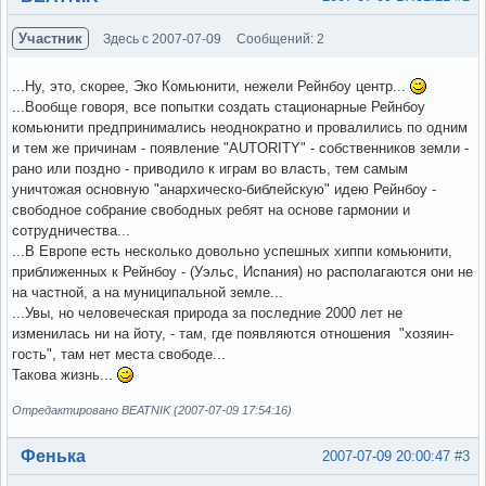
Участник
Здесь с 2007-07-09
Сообщений: 2
...Ну, это, скорее, Эко Комьюнити, нежели Рейнбоу центр...
...Вообще говоря, все попытки создать стационарные Рейнбоу
комьюнити предпринимались неоднократно и провалились по одним
и тем же причинам - появление "AUTORITY" - собственников земли -
рано или поздно - приводило к играм во власть, тем самым
уничтожая основную "анархическо-библейскую" идею Рейнбоу -
свободное собрание свободных ребят на основе гармонии и
сотрудничества...
...В Европе есть несколько довольно успешных хиппи комьюнити,
приближенных к Рейнбоу - (Уэльс, Испания) но располагаются они не
на частной, а на муниципальной земле...
...Увы, но человеческая природа за последние 2000 лет не
изменилась ни на йоту, - там, где появляются отношения "хозяин-
гость", там нет места свободе...
Такова жизнь...
Отредактировано BEATNIK (2007-07-09 17:54:16)
Вне форума
Фенька
2007-07-09 20:00:47
#3