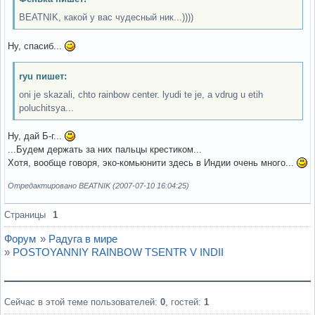
BEATNIK, какой у вас чудесный ник...))))
Ну, спасиб...
ryu пишет:
oni je skazali, chto rainbow center. lyudi te je, a vdrug u etih
poluchitsya...
Ну, дай Б-г...
...Будем держать за них пальцы крестиком...
Хотя, вообще говоря, эко-комьюнити здесь в Индии очень много...
Отредактировано BEATNIK (2007-07-10 16:04:25)
Вне форума
Страницы
1
Форум
»
Радуга в мире
»
POSTOYANNIY RAINBOW TSENTR V INDII
Сейчас в этой теме пользователей:
0
, гостей:
1