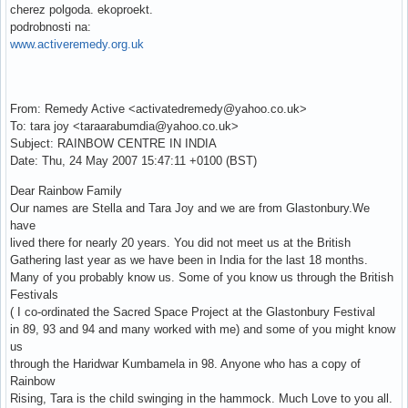
cherez polgoda. ekoproekt.
podrobnosti na:
www.activeremedy.org.uk
From: Remedy Active <activatedremedy@yahoo.co.uk>
To: tara joy <taraarabumdia@yahoo.co.uk>
Subject: RAINBOW CENTRE IN INDIA
Date: Thu, 24 May 2007 15:47:11 +0100 (BST)
Dear Rainbow Family
Our names are Stella and Tara Joy and we are from Glastonbury.We
have
lived there for nearly 20 years. You did not meet us at the British
Gathering last year as we have been in India for the last 18 months.
Many of you probably know us. Some of you know us through the British
Festivals
( I co-ordinated the Sacred Space Project at the Glastonbury Festival
in 89, 93 and 94 and many worked with me) and some of you might know
us
through the Haridwar Kumbamela in 98. Anyone who has a copy of
Rainbow
Rising, Tara is the child swinging in the hammock. Much Love to you all.