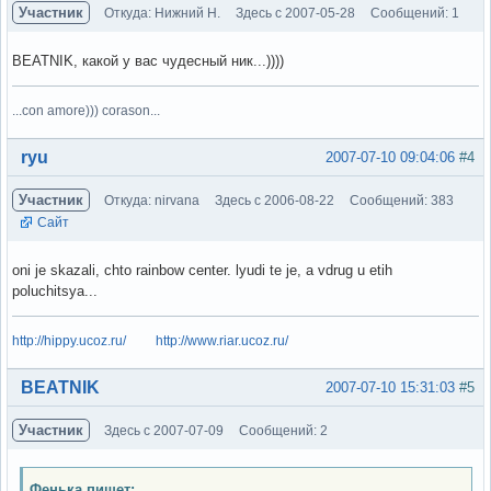
Участник
Откуда: Нижний Н.
Здесь с 2007-05-28
Сообщений: 1
BEATNIK, какой у вас чудесный ник...))))
...con amore))) corason...
Вне форума
ryu
2007-07-10 09:04:06
#4
Участник
Откуда: nirvana
Здесь с 2006-08-22
Сообщений: 383
Сайт
oni je skazali, chto rainbow center. lyudi te je, a vdrug u etih
poluchitsya...
http://hippy.ucoz.ru/
http://www.riar.ucoz.ru/
Вне форума
BEATNIK
2007-07-10 15:31:03
#5
Участник
Здесь с 2007-07-09
Сообщений: 2
Фенька пишет: