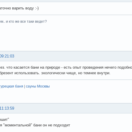
точно варить воду :-)
м.. и кто же все таки ведет?
09:21:03
лез. что касается бани на природе - есть опыт проведения нечего подобн
брезент использовать. экологически чище, но темнее внутри.
турецкая баня
|
сауны Москвы
11:13:59
ышит"
я "моментальной" бани он не подходит