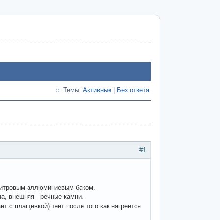
Темы:
Активные
|
Без ответа
#1
олитровым аллюминиевым баком.
ча, внешняя - речные камни.
нт с плащевкой) тент после того как нагреется