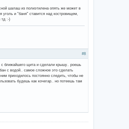
осной шалаш из полиэтилена опять же может в
я уголь и "баня" ставится над костровищем,
тд :-)
#8
 с ближайшего щита и сделали крышу.. роешь
жбан с водой.. самое сложное это сделать
а ним приходилось постоянно следить, чтобы не
ользовать будешь как кочегар.. но потеешь там