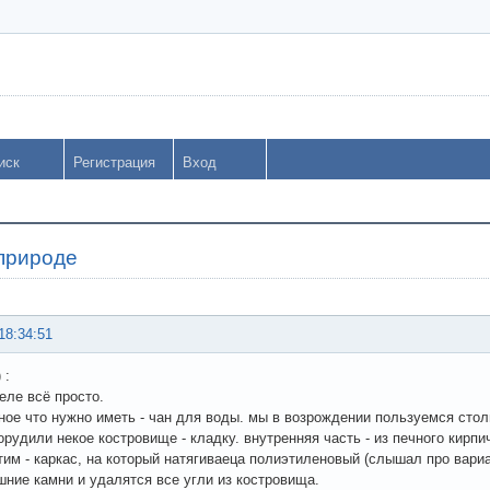
иск
Регистрация
Вход
 природе
18:34:51
 :
еле всё просто.
ное что нужно иметь - чан для воды. мы в возрождении пользуемся ст
орудили некое костровище - кладку. внутренняя часть - из печного кирпи
тим - каркас, на который натягиваеца полиэтиленовый (слышал про вариа
ешние камни и удалятся все угли из костровища.