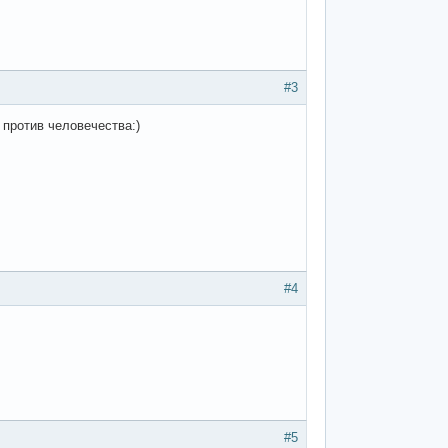
#3
 против человечества:)
#4
#5