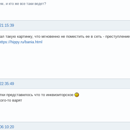
м.. и кто же все таки ведет?
21:15:39
ал такую картинку, что мгновенно не поместить ее в сеть - преступление
https://hippy.ru/bania.html
22:35:49
тки представилось что то инквизиторское
кого-то варят
06:10:20