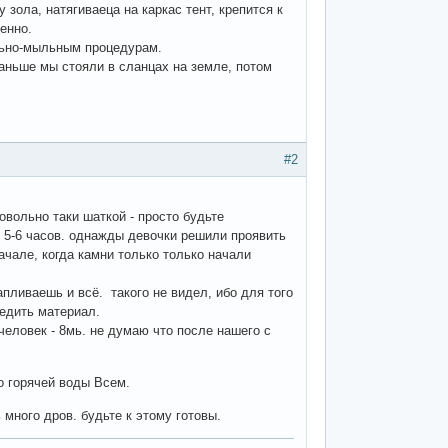
зола, натягиваеца на каркас тент, крепится к
енно.
ыльно-мыльным процедурам.
раньше мы стояли в сланцах на земле, потом
#2
овольно таки шаткой - просто будьте
ит 5-6 часов. однажды девочки решили проявить
ачале, когда камни только только начали
апливаешь и всё. такого не видел, ибо для того
редить материал.
человек - 8мь. не думаю что после нашего с
о горячей воды Всем.
 много дров. будьте к этому готовы.