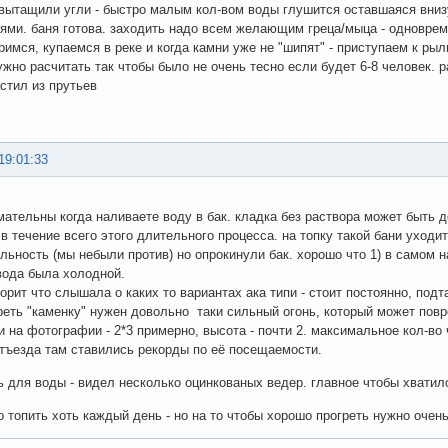
 вытащили угли - быстро малым кол-вом воды глушится оставшаяся внизу 
ями. баня готова. заходить надо всем желающим греца/мыца - одноврем
римся, купаемся в реке и когда камни уже не "шипят" - приступаем к р
жно расчитать так чтобы было не очень тесно если будет 6-8 человек. 
стил из прутьев
19:01:33
мательны когда наливаете воду в бак. кладка без раствора может быть д
 в течение всего этого длительного процесса. на топку такой бани уход
льность (мы небыли против) но опрокинули бак. хорошо что 1) в самом н
 вода была холодной.
орит что слышала о каких то вариантах ака типи - стоит постоянно, подт
реть "каменку" нужен довольно таки сильный огонь, который может пов
и на фотографии - 2*3 примерно, высота - почти 2. максимальное кол-во 
тъезда там ставились рекорды по её посещаемости.
ь для воды - видел несколько оцинкованых ведер. главное чтобы хватил
 топить хоть каждый день - но на то чтобы хорошо прогреть нужно очень