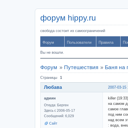
форум hippy.ru
свобода состоит из самоограничений
Форум
Пользователи
Правила
По
Вы не вошли.
Форум
»
Путешествия
»
Баня на
Страницы
1
Любава
2007-03-15 
админ
killer (19:33)
на самом д
Откуда: Берген
самое глав
Здесь с 2006-05-17
под ним со
Сообщений: 6,029
над всем э
Сайт
: вода, вн