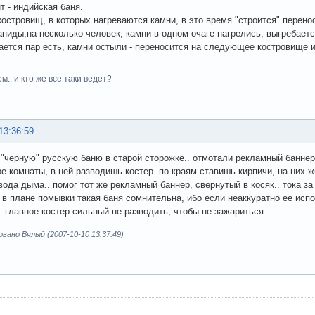
т - индийская баня.
костровищ, в которых нагреваются камни, в это время "строится" перен
ниды,на несколько человек, камни в одном очаге нагрелись, выгребаетс
ается пар есть, камни остыли - переносится на следующее костровище и 
м.. и кто же все таки ведет?
13:36:59
"черную" русскую баню в старой сторожке.. отмотали рекламный баннер
ре комнаты, в ней разводишь костер. по краям ставишь кирпичи, на них 
вода дыма.. помог тот же рекламный баннер, свернутый в косяк.. тока з
. в плане помывки такая баня сомнительна, ибо если неаккуратно ее исп
. главное костер сильный не разводить, чтобы не зажариться..
ано Вялый (2007-10-10 13:37:49)