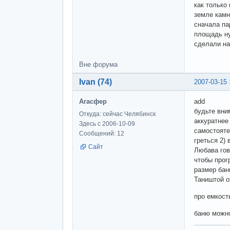
как только
земле камн
сначала па
площадь ну
сделали на
Вне форума
Ivan (74)
2007-03-15 
Агасфер
add
будьте вни
Откуда: сейчас Челябинск
аккуратнее
Здесь с 2006-10-09
самостояте
Сообщений: 12
греться 2)
Сайт
Любава гов
чтобы прог
размер бан
Таништой о
про емкост
баню можно