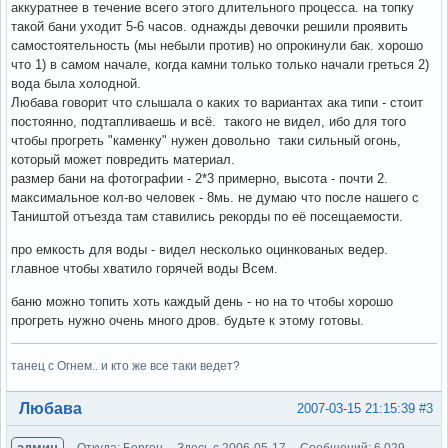
аккуратнее в течение всего этого длительного процесса. на топку
такой бани уходит 5-6 часов. однажды девочки решили проявить
самостоятельность (мы небыли против) но опрокинули бак. хорошо
что 1) в самом начале, когда камни только только начали греться 2)
вода была холодной.
Любава говорит что слышала о каких то вариантах ака типи - стоит
постоянно, подтапливаешь и всё. такого не видел, ибо для того
чтобы прогреть "каменку" нужен довольно таки сильный огонь,
который может повредить материал.
размер бани на фотографии - 2*3 примерно, высота - почти 2.
максимальное кол-во человек - 8мь. не думаю что после нашего с
Таништой отъезда там ставились рекорды по её посещаемости.
про емкость для воды - видел несколько оцинкованых ведер.
главное чтобы хватило горячей воды Всем.
баню можно топить хоть каждый день - но на то чтобы хорошо
прогреть нужно очень много дров. будьте к этому готовы.
танец с Огнем.. и кто же все таки ведет?
Вне форума
Любава
2007-03-15 21:15:39
#3
админ
Откуда: Берген
Здесь с 2006-05-17
Сообщений: 6,029