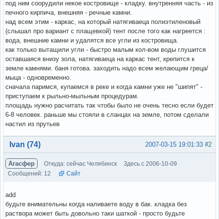
под ним соорудили некое костровище - кладку. внутренняя часть - из
печного кирпича, внешняя - речные камни.
над всем этим - каркас, на который натягиваеца полиэтиленовый
(слышал про вариант с плащевкой) тент после того как нагреется :
вода, внешние камни и удалятся все угли из костровища.
как только вытащили угли - быстро малым кол-вом воды глушится
оставшаяся внизу зола, натягиваеца на каркас тент, крепится к
земле камнями. баня готова. заходить надо всем желающим греца/
мыца - одновременно.
сначала паримся, купаемся в реке и когда камни уже не "шипят" -
приступаем к рыльно-мыльным процедурам.
площадь нужно расчитать так чтобы было не очень тесно если будет
6-8 человек. раньше мы стояли в сланцах на земле, потом сделали
настил из прутьев
Вне форума
Ivan (74)
2007-03-15 19:01:33
#2
Агасфер
Откуда: сейчас Челябинск
Здесь с 2006-10-09
Сообщений: 12
Сайт
add
будьте внимательны когда наливаете воду в бак. кладка без
раствора может быть довольно таки шаткой - просто будьте