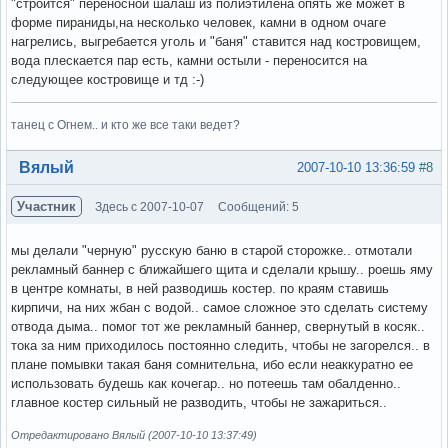
"строится" переносной шалаш из полиэтилена опять же может в
форме пираниды,на несколько человек, камни в одном очаге
нагрелись, выгребается уголь и "баня" ставится над костровищем,
вода плескается пар есть, камни остыли - переносится на
следующее костровище и тд :-)
танец с Огнем.. и кто же все таки ведет?
Вне форума
Вялый
2007-10-10 13:36:59
#8
Участник
Здесь с 2007-10-07
Сообщений: 5
мы делали "черную" русскую баню в старой сторожке.. отмотали
рекламный баннер с ближайшего щита и сделали крышу.. роешь яму
в центре комнаты, в ней разводишь костер. по краям ставишь
кирпичи, на них жбан с водой.. самое сложное это сделать систему
отвода дыма.. помог тот же рекламный баннер, свернутый в косяк..
тока за ним приходилось постоянно следить, чтобы не загорелся.. в
плане помывки такая баня сомнительна, ибо если неаккуратно ее
использовать будешь как кочегар.. но потеешь там обалденно..
главное костер сильный не разводить, чтобы не зажариться..
Отредактировано Вялый (2007-10-10 13:37:49)