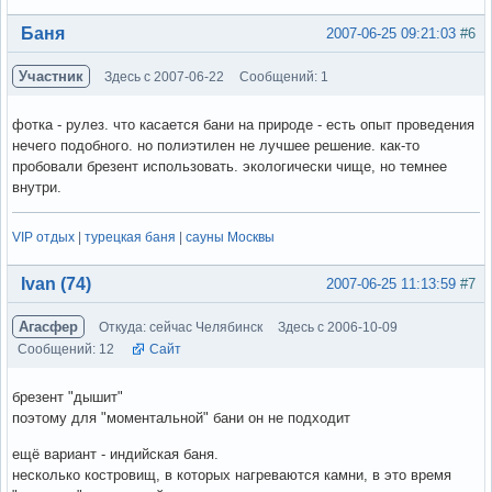
Вне форума
Баня
2007-06-25 09:21:03
#6
Участник
Здесь с 2007-06-22
Сообщений: 1
фотка - рулез. что касается бани на природе - есть опыт проведения
нечего подобного. но полиэтилен не лучшее решение. как-то
пробовали брезент использовать. экологически чище, но темнее
внутри.
VIP отдых
|
турецкая баня
|
сауны Москвы
Вне форума
Ivan (74)
2007-06-25 11:13:59
#7
Агасфер
Откуда: сейчас Челябинск
Здесь с 2006-10-09
Сообщений: 12
Сайт
брезент "дышит"
поэтому для "моментальной" бани он не подходит
ещё вариант - индийская баня.
несколько костровищ, в которых нагреваются камни, в это время