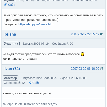
Сайт
Ваня прислал такую картинку, что мгновенно не поместить ее в сеть
- преступление против человечества:)
Смотрите:
https://hippy.ru/bania.html
Вне форума
brisha
2007-03-19 22:35:49
#4
Участник
Здесь с 2006-07-19
Сообщений: 20
не видя фотки представилось что то инквизиторское
как в чане кого-то варят
Вне форума
Ivan (74)
2007-03-20 06:10:20
#5
Агасфер
Откуда: сейчас Челябинск
Здесь с 2006-10-09
Сообщений: 12
Сайт
в нем достаточно варить воду :-)
танец с Огнем.. и кто же все таки ведет?