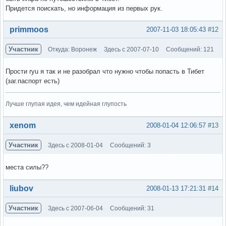
Придется поискать, но информация из первых рук.
Вне форума
primmoos
2007-11-03 18:05:43
#12
Участник
Откуда: Воронеж
Здесь с 2007-07-10
Сообщений: 121
Прости ryu я так и не разобрал что нужно чтобы попасть в Тибет
(заг.паспорт есть)
Лучше глупая идея, чем идейная глупость
Вне форума
xenom
2008-01-04 12:06:57
#13
Участник
Здесь с 2008-01-04
Сообщений: 3
места силы??
Вне форума
liubov
2008-01-13 17:21:31
#14
Участник
Здесь с 2007-06-04
Сообщений: 31