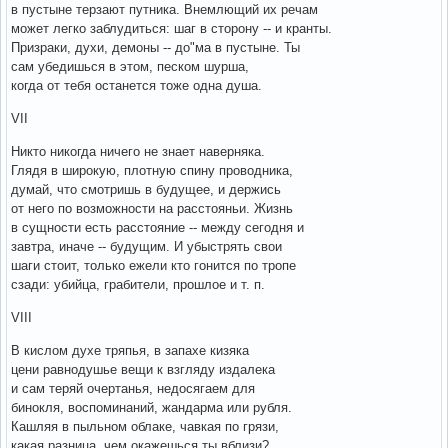
в пустыне терзают путника. Внемлющий их речам
может легко заблудиться: шаг в сторону -- и кранты.
Призраки, духи, демоны -- до"ма в пустыне. Ты
сам убедишься в этом, песком шурша,
когда от тебя останется тоже одна душа.
VII
Никто никогда ничего не знает наверняка.
Глядя в широкую, плотную спину проводника,
думай, что смотришь в будущее, и держись
от него по возможности на расстояньи. Жизнь
в сущности есть расстояние -- между сегодня и
завтра, иначе -- будущим. И убыстрять свои
шаги стоит, только ежели кто гонится по тропе
сзади: убийца, грабители, прошлое и т. п.
VIII
В кислом духе тряпья, в запахе кизяка
цени равнодушье вещи к взгляду издалека
и сам теряй очертанья, недосягаем для
бинокля, воспоминаний, жандарма или рубля.
Кашляя в пыльном облаке, чавкая по грязи,
какая разница, чем окажешься ты вблизи?