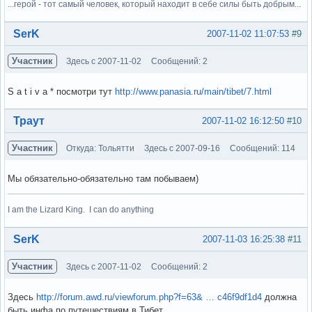
...герой - тот самый человек, который находит в себе силы быть добрым...
Вне форума
SerK
2007-11-02 11:07:53
#9
Участник
Здесь с 2007-11-02
Сообщений: 2
S a t i v a * посмотри тут
http://www.panasia.ru/main/tibet/7.html
Вне форума
Траут
2007-11-02 16:12:50
#10
Участник
Откуда: Тольятти
Здесь с 2007-09-16
Сообщений: 114
Мы обязательно-обязательно там побываем)
I am the Lizard King. I can do anything
Вне форума
SerK
2007-11-03 16:25:38
#11
Участник
Здесь с 2007-11-02
Сообщений: 2
Здесь
http://forum.awd.ru/viewforum.php?f=63& … c46f9df1d4
должна
быть инфа по путешествиям в Тибет.