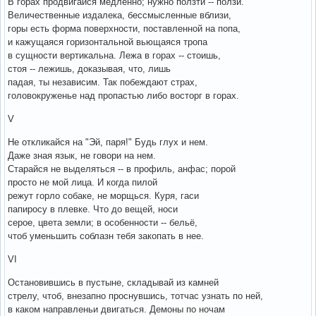
В горах продвигайся медленно; нужно ползти -- ползи.
Величественные издалека, бессмысленные вблизи,
горы есть форма поверхности, поставленной на попа,
и кажущаяся горизонтальной вьющаяся тропа
в сущности вертикальна. Лежа в горах -- стоишь,
стоя -- лежишь, доказывая, что, лишь
падая, ты независим. Так побеждают страх,
головокруженье над пропастью либо восторг в горах.
V
Не откликайся на "Эй, паря!" Будь глух и нем.
Даже зная язык, не говори на нем.
Старайся не выделяться -- в профиль, анфас; порой
просто не мой лица. И когда пилой
режут горло собаке, не морщься. Куря, гаси
папиросу в плевке. Что до вещей, носи
серое, цвета земли; в особенности -- бельё,
чтоб уменьшить соблазн тебя закопать в нее.
VI
Остановившись в пустыне, складывай из камней
стрелу, чтоб, внезапно проснувшись, тотчас узнать по ней,
в каком направленьи двигаться. Демоны по ночам