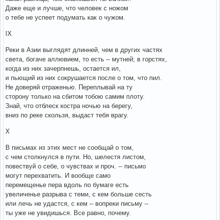
Даже еще и лучше, что человек с ножом
о тебе не успеет подумать как о чужом.
IX
Реки в Азии выглядят длинней, чем в других частях
света, богаче аллювием, то есть -- мутней; в горстях,
когда из них зачерпнешь, остается ил,
и пьющий из них сокрушается после о том, что пил.
Не доверяй отраженью. Переплывай на ту
сторону только на сбитом тобою самим плоту.
Знай, что отблеск костра ночью на берегу,
вниз по реке скользя, выдаст тебя врагу.
X
В письмах из этих мест не сообщай о том,
с чем столкнулся в пути. Но, шелестя листом,
повествуй о себе, о чувствах и проч. -- письмо
могут перехватить. И вообще само
перемещенье пера вдоль по бумаге есть
увеличенье разрыва с теми, с кем больше сесть
или лечь не удастся, с кем -- вопреки письму --
ты уже не увидишься. Все равно, почему.