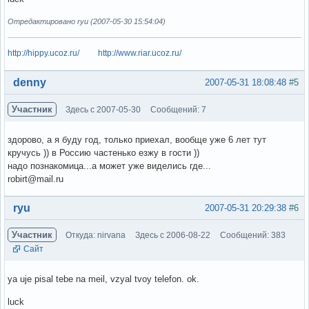
Отредактировано ryu (2007-05-30 15:54:04)
http://hippy.ucoz.ru/
http://www.riar.ucoz.ru/
Вне форума
denny
2007-05-31 18:08:48
#5
Участник
Здесь с 2007-05-30
Сообщений: 7
здорово, а я буду год, только приехал, вообще уже 6 лет тут
кручусь )) в Россию частенько езжу в гости ))
надо познакомица...а может уже виделись где...
robirt@mail.ru
Вне форума
ryu
2007-05-31 20:29:38
#6
Участник
Откуда: nirvana
Здесь с 2006-08-22
Сообщений: 383
Сайт
ya uje pisal tebe na meil, vzyal tvoy telefon. ok.
luck