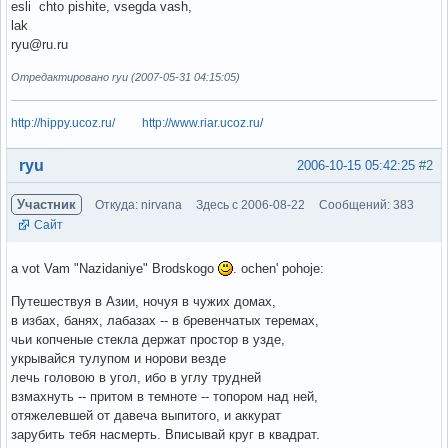
esli chto pishite, vsegda vash,
lak
ryu@ru.ru
Отредактировано ryu (2007-05-31 04:15:05)
http://hippy.ucoz.ru/
http://www.riar.ucoz.ru/
Вне форума
ryu
2006-10-15 05:42:25
#2
Участник
Откуда: nirvana
Здесь с 2006-08-22
Сообщений: 383
Сайт
a vot Vam "Nazidaniye" Brodskogo
. ochen' pohoje:
Путешествуя в Азии, ночуя в чужих домах,
в избах, банях, лабазах -- в бревенчатых теремах,
чьи копченые стекла держат простор в узде,
укрывайся тулупом и норови везде
лечь головою в угол, ибо в углу трудней
взмахнуть -- притом в темноте -- топором над ней,
отяжелевшей от давеча выпитого, и аккурат
зарубить тебя насмерть. Вписывай круг в квадрат.