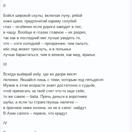
II
Бойся широкой скулы, включая луну, рябой
кожи щеки; предпочитай карему голубой
глаз -- особенно если дорога заводит в лес,
в чащу. Вообще в глазах главное -- их разрез,
так как в последний миг лучше увидеть то,
что -- хотя холодней -- прозрачнее, чем пальто,
ибо лед может треснуть, и в полынье
лучше барахтаться, чем в вязком, как мед, вранье.
III
Всегда выбирай избу, где во дворе висят
пеленки. Якшайся лишь с теми, которым под пятьдесят.
Мужик в этом возрасте знает достаточно о судьбе,
чтоб приписать за твой счет что-то еще себе;
то же самое -- баба. Прячь деньги в воротнике
шубы; а если ты странствуешь налегке --
в брючине ниже колена, но не в сапог: найдут.
В Азии сапоги -- первое, что крадут.
IV