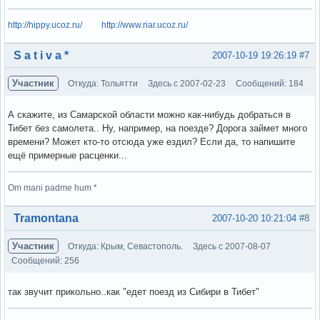
http://hippy.ucoz.ru/
http://www.riar.ucoz.ru/
Вне форума
S a t i v a *
2007-10-19 19:26:19
#7
Участник
Откуда: Тольятти
Здесь с 2007-02-23
Сообщений: 184
А скажите, из Самарской области можно как-нибудь добраться в
Тибет без самолета.. Ну, например, на поезде? Дорога займет много
времени? Может кто-то отсюда уже ездил? Если да, то напишите
ещё примерные расценки...
Om mani padme hum *
Вне форума
Tramontana
2007-10-20 10:21:04
#8
Участник
Откуда: Крым, Севастополь.
Здесь с 2007-08-07
Сообщений: 256
так звучит прикольно..как "едет поезд из Сибири в Тибет"