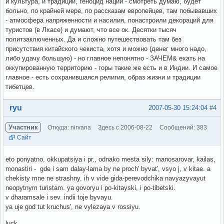
и культура, и традиции, геноцид нации - смотреть думаю, будет
больно, по крайней мере, по рассказам европейцев, там побывавших
- атмосфера напряженности и насилия, понастроили декораций для
туристов (в Лхасе) и думают, что все ок. Десятки тысяч
политзаключенных. Да и сложно путешествовать там без
присутствия китайского чекиста, хотя и можно (денег много надо,
либо удачу большую) - но главное непонятно - ЗАЧЕМ& ехать на
оккупированную территорию - горы такие же есть и в Индии. И самое
главное - есть сохранившаяся религия, образ жизни и традиции
тибетцев.
Вне форума
ryu
2007-05-30 15:24:04
#4
Участник
Откуда: nirvana
Здесь с 2006-08-22
Сообщений: 383
Сайт
eto ponyatno, okkupatsiya i pr., odnako mesta sily: manosarovar, kailas,
monastiri - gde i sam dalay-lama by ne proch' byvat', vsyo j, v kitae. a
chekisty mne ne strashny, ih v vide gida-perevodchika navyazyvayut
neopytnym turistam. ya govoryu i po-kitayski, i po-tibetski.
v dharamsale i sev. indii toje byvayu.
ya uje god tut kruchus', ne vylezaya v rossiyu.
luck