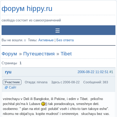
форум hippy.ru
свобода состоит из самоограничений
Вы не вошли.
Темы:
Активные
|
Без ответа
Форум
»
Путешествия
»
Tibet
Страницы
1
ryu
2006-08-22 11:02:51
#1
Участник
Откуда: nirvana
Здесь с 2006-08-22
Сообщений: 383
Сайт
vstrechayu v Deli ili Bangkoke, ili Pekine, i edim v Tibet. prikol'no
pochital pis'ma k Lubave
)) tak poradovalsya, smeshnye deti.
osobenno: " plan na etot god: polubit' vseh i chto-to tam takoye eshe".
nikomu ne obijat'sya. kopite mudrost' i smirenniye. skuchayu bez vas.