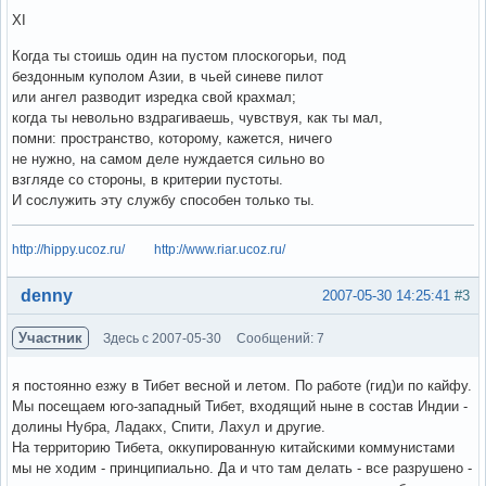
XI
Когда ты стоишь один на пустом плоскогорьи, под
бездонным куполом Азии, в чьей синеве пилот
или ангел разводит изредка свой крахмал;
когда ты невольно вздрагиваешь, чувствуя, как ты мал,
помни: пространство, которому, кажется, ничего
не нужно, на самом деле нуждается сильно во
взгляде со стороны, в критерии пустоты.
И сослужить эту службу способен только ты.
http://hippy.ucoz.ru/
http://www.riar.ucoz.ru/
Вне форума
denny
2007-05-30 14:25:41
#3
Участник
Здесь с 2007-05-30
Сообщений: 7
я постоянно езжу в Тибет весной и летом. По работе (гид)и по кайфу.
Мы посещаем юго-западный Тибет, входящий ныне в состав Индии -
долины Нубра, Ладакх, Спити, Лахул и другие.
На территорию Тибета, оккупированную китайскими коммунистами
мы не ходим - принципиально. Да и что там делать - все разрушено -