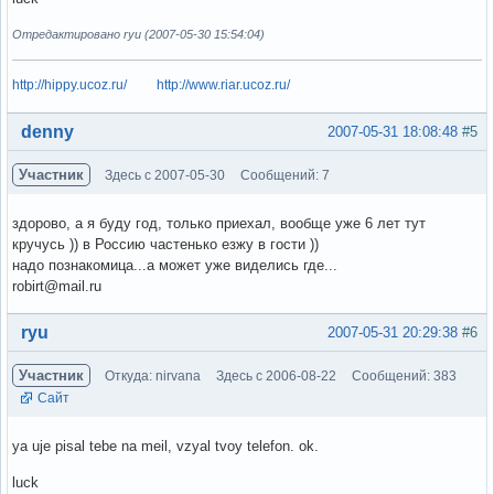
Отредактировано ryu (2007-05-30 15:54:04)
http://hippy.ucoz.ru/
http://www.riar.ucoz.ru/
Вне форума
denny
2007-05-31 18:08:48
#5
Участник
Здесь с 2007-05-30
Сообщений: 7
здорово, а я буду год, только приехал, вообще уже 6 лет тут
кручусь )) в Россию частенько езжу в гости ))
надо познакомица...а может уже виделись где...
robirt@mail.ru
Вне форума
ryu
2007-05-31 20:29:38
#6
Участник
Откуда: nirvana
Здесь с 2006-08-22
Сообщений: 383
Сайт
ya uje pisal tebe na meil, vzyal tvoy telefon. ok.
luck