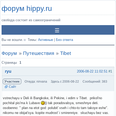
форум hippy.ru
свобода состоит из самоограничений
Вы не вошли.
Темы:
Активные
|
Без ответа
Форум
»
Путешествия
»
Tibet
Страницы
1
ryu
2006-08-22 11:02:51
#1
Участник
Откуда: nirvana
Здесь с 2006-08-22
Сообщений: 383
Сайт
vstrechayu v Deli ili Bangkoke, ili Pekine, i edim v Tibet. prikol'no
pochital pis'ma k Lubave
)) tak poradovalsya, smeshnye deti.
osobenno: " plan na etot god: polubit' vseh i chto-to tam takoye eshe".
nikomu ne obijat'sya. kopite mudrost' i smirenniye. skuchayu bez vas.