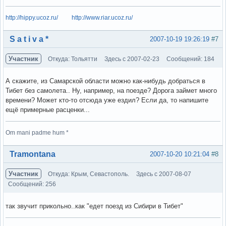
http://hippy.ucoz.ru/
http://www.riar.ucoz.ru/
Вне форума
S a t i v a *
2007-10-19 19:26:19
#7
Участник
Откуда: Тольятти
Здесь с 2007-02-23
Сообщений: 184
А скажите, из Самарской области можно как-нибудь добраться в
Тибет без самолета.. Ну, например, на поезде? Дорога займет много
времени? Может кто-то отсюда уже ездил? Если да, то напишите
ещё примерные расценки...
Om mani padme hum *
Вне форума
Tramontana
2007-10-20 10:21:04
#8
Участник
Откуда: Крым, Севастополь.
Здесь с 2007-08-07
Сообщений: 256
так звучит прикольно..как "едет поезд из Сибири в Тибет"