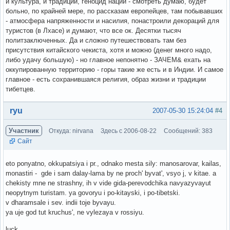
и культура, и традиции, геноцид нации - смотреть думаю, будет
больно, по крайней мере, по рассказам европейцев, там побывавших
- атмосфера напряженности и насилия, понастроили декораций для
туристов (в Лхасе) и думают, что все ок. Десятки тысяч
политзаключенных. Да и сложно путешествовать там без
присутствия китайского чекиста, хотя и можно (денег много надо,
либо удачу большую) - но главное непонятно - ЗАЧЕМ& ехать на
оккупированную территорию - горы такие же есть и в Индии. И самое
главное - есть сохранившаяся религия, образ жизни и традиции
тибетцев.
Вне форума
ryu
2007-05-30 15:24:04
#4
Участник
Откуда: nirvana
Здесь с 2006-08-22
Сообщений: 383
Сайт
eto ponyatno, okkupatsiya i pr., odnako mesta sily: manosarovar, kailas,
monastiri - gde i sam dalay-lama by ne proch' byvat', vsyo j, v kitae. a
chekisty mne ne strashny, ih v vide gida-perevodchika navyazyvayut
neopytnym turistam. ya govoryu i po-kitayski, i po-tibetski.
v dharamsale i sev. indii toje byvayu.
ya uje god tut kruchus', ne vylezaya v rossiyu.
luck