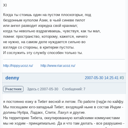
XI
Когда ты стоишь один на пустом плоскогорьи, под
бездонным куполом Азии, в чьей синеве пилот
или ангел разводит изредка свой крахмал;
когда ты невольно вздрагиваешь, чувствуя, как ты мал,
помни: пространство, которому, кажется, ничего
не нужно, на самом деле нуждается сильно во
взгляде со стороны, в критерии пустоты.
И сослужить эту службу способен только ты.
http://hippy.ucoz.ru/
http://www.riar.ucoz.ru/
Вне форума
denny
2007-05-30 14:25:41
#3
Участник
Здесь с 2007-05-30
Сообщений: 7
я постоянно езжу в Тибет весной и летом. По работе (гид)и по кайфу.
Мы посещаем юго-западный Тибет, входящий ныне в состав Индии -
долины Нубра, Ладакх, Спити, Лахул и другие.
На территорию Тибета, оккупированную китайскими коммунистами
мы не ходим - принципиально. Да и что там делать - все разрушено -