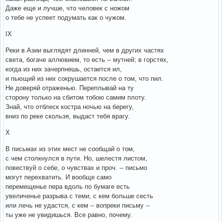
Даже еще и лучше, что человек с ножом
о тебе не успеет подумать как о чужом.
IX
Реки в Азии выглядят длинней, чем в других частях
света, богаче аллювием, то есть -- мутней; в горстях,
когда из них зачерпнешь, остается ил,
и пьющий из них сокрушается после о том, что пил.
Не доверяй отраженью. Переплывай на ту
сторону только на сбитом тобою самим плоту.
Знай, что отблеск костра ночью на берегу,
вниз по реке скользя, выдаст тебя врагу.
X
В письмах из этих мест не сообщай о том,
с чем столкнулся в пути. Но, шелестя листом,
повествуй о себе, о чувствах и проч. -- письмо
могут перехватить. И вообще само
перемещенье пера вдоль по бумаге есть
увеличенье разрыва с теми, с кем больше сесть
или лечь не удастся, с кем -- вопреки письму --
ты уже не увидишься. Все равно, почему.