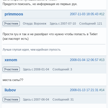
Придется поискать, но информация из первых рук.
Вне форума
primmoos
2007-11-03 18:05:43
#12
Участник
Откуда: Воронеж
Здесь с 2007-07-10
Сообщений: 121
Прости ryu я так и не разобрал что нужно чтобы попасть в Тибет
(заг.паспорт есть)
Лучше глупая идея, чем идейная глупость
Вне форума
xenom
2008-01-04 12:06:57
#13
Участник
Здесь с 2008-01-04
Сообщений: 3
места силы??
Вне форума
liubov
2008-01-13 17:21:31
#14
Участник
Здесь с 2007-06-04
Сообщений: 31