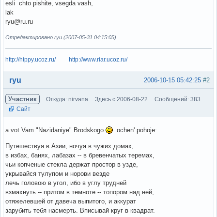
esli chto pishite, vsegda vash,
lak
ryu@ru.ru
Отредактировано ryu (2007-05-31 04:15:05)
http://hippy.ucoz.ru/
http://www.riar.ucoz.ru/
Вне форума
ryu
2006-10-15 05:42:25
#2
Участник
Откуда: nirvana
Здесь с 2006-08-22
Сообщений: 383
Сайт
a vot Vam "Nazidaniye" Brodskogo
. ochen' pohoje:
Путешествуя в Азии, ночуя в чужих домах,
в избах, банях, лабазах -- в бревенчатых теремах,
чьи копченые стекла держат простор в узде,
укрывайся тулупом и норови везде
лечь головою в угол, ибо в углу трудней
взмахнуть -- притом в темноте -- топором над ней,
отяжелевшей от давеча выпитого, и аккурат
зарубить тебя насмерть. Вписывай круг в квадрат.