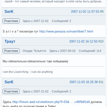
...герой - тот самый человек, который находит в себе силы быть добрым...
Вне форума
SerK
2007-11-02 11:07:53
#9
Участник
Здесь с 2007-11-02
Сообщений: 2
S a t i v a * посмотри тут
http://www.panasia.ru/main/tibet/7.html
Вне форума
Траут
2007-11-02 16:12:50
#10
Участник
Откуда: Тольятти
Здесь с 2007-09-16
Сообщений: 114
Мы обязательно-обязательно там побываем)
I am the Lizard King. I can do anything
Вне форума
SerK
2007-11-03 16:25:38
#11
Участник
Здесь с 2007-11-02
Сообщений: 2
Здесь
http://forum.awd.ru/viewforum.php?f=63& … c46f9df1d4
должна
быть инфа по путешествиям в Тибет.