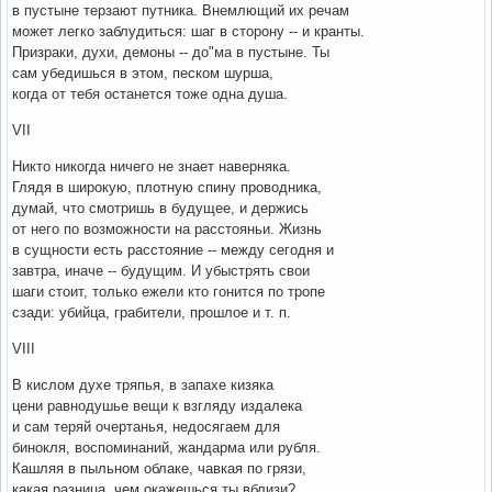
в пустыне терзают путника. Внемлющий их речам
может легко заблудиться: шаг в сторону -- и кранты.
Призраки, духи, демоны -- до"ма в пустыне. Ты
сам убедишься в этом, песком шурша,
когда от тебя останется тоже одна душа.
VII
Никто никогда ничего не знает наверняка.
Глядя в широкую, плотную спину проводника,
думай, что смотришь в будущее, и держись
от него по возможности на расстояньи. Жизнь
в сущности есть расстояние -- между сегодня и
завтра, иначе -- будущим. И убыстрять свои
шаги стоит, только ежели кто гонится по тропе
сзади: убийца, грабители, прошлое и т. п.
VIII
В кислом духе тряпья, в запахе кизяка
цени равнодушье вещи к взгляду издалека
и сам теряй очертанья, недосягаем для
бинокля, воспоминаний, жандарма или рубля.
Кашляя в пыльном облаке, чавкая по грязи,
какая разница, чем окажешься ты вблизи?