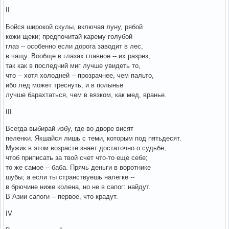
II
Бойся широкой скулы, включая луну, рябой
кожи щеки; предпочитай карему голубой
глаз -- особенно если дорога заводит в лес,
в чащу. Вообще в глазах главное -- их разрез,
так как в последний миг лучше увидеть то,
что -- хотя холодней -- прозрачнее, чем пальто,
ибо лед может треснуть, и в полынье
лучше барахтаться, чем в вязком, как мед, вранье.
III
Всегда выбирай избу, где во дворе висят
пеленки. Якшайся лишь с теми, которым под пятьдесят.
Мужик в этом возрасте знает достаточно о судьбе,
чтоб приписать за твой счет что-то еще себе;
то же самое -- баба. Прячь деньги в воротнике
шубы; а если ты странствуешь налегке --
в брючине ниже колена, но не в сапог: найдут.
В Азии сапоги -- первое, что крадут.
IV