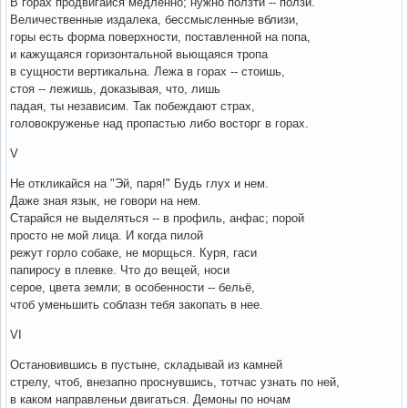
В горах продвигайся медленно; нужно ползти -- ползи.
Величественные издалека, бессмысленные вблизи,
горы есть форма поверхности, поставленной на попа,
и кажущаяся горизонтальной вьющаяся тропа
в сущности вертикальна. Лежа в горах -- стоишь,
стоя -- лежишь, доказывая, что, лишь
падая, ты независим. Так побеждают страх,
головокруженье над пропастью либо восторг в горах.
V
Не откликайся на "Эй, паря!" Будь глух и нем.
Даже зная язык, не говори на нем.
Старайся не выделяться -- в профиль, анфас; порой
просто не мой лица. И когда пилой
режут горло собаке, не морщься. Куря, гаси
папиросу в плевке. Что до вещей, носи
серое, цвета земли; в особенности -- бельё,
чтоб уменьшить соблазн тебя закопать в нее.
VI
Остановившись в пустыне, складывай из камней
стрелу, чтоб, внезапно проснувшись, тотчас узнать по ней,
в каком направленьи двигаться. Демоны по ночам