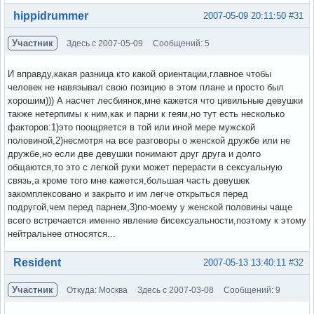
Вне форума
hippidrummer
2007-05-09 20:11:50
#31
Участник
Здесь с 2007-05-09
Сообщений: 5
И вправду,какая разница кто какой ориентации,главное чтобы
человек не навязывал свою позицию в этом плане и просто был
хорошим))) А насчет лесбиянок,мне кажется что цивильные девушки
также нетерпимы к ним,как и парни к геям,но тут есть несколько
факторов:1)это поощряется в той или иной мере мужской
половиной,2)несмотря на все разговоры о женской дружбе или не
дружбе,но если две девушки понимают друг друга и долго
общаются,то это с легкой руки может перерасти в сексуальную
связь,а кроме того мне кажется,большая часть девушек
закомплексовано и закрыто и им легче открыться перед
подругой,чем перед парнем,3)по-моему у женской половины чаще
всего встречается именно явление бисексуальности,поэтому к этому
нейтральнее относятся...
Вне форума
Resident
2007-05-13 13:40:11
#32
Участник
Откуда: Москва
Здесь с 2007-03-08
Сообщений: 9