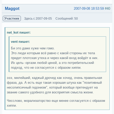
Вне форума
Maggot
2007-09-08 18:53:59
#40
Участник
Здесь с 2007-09-05
Сообщений: 50
net_kot пишет:
vent пишет:
Би это даже хуже чем гомо.
Это люди которым всё равно с какой стороны их тела
придет плотская утеха и через какой вход войдёт в них.
Их цель- оргазм любой ценой, а это потребительский
подход, что не согласуется с образом хиппи.
эээ, милейший, каджый дрочед как хочед, очень правильная
фраза, да. А есть еще такая хорошая штука как "позитивный
несолипсичный гедонизм", который вообще претендует на
звание самого удобного для восприятия смысла жизни.
Чесслово, морализаторство еще менее согласуется с образом
хиппи.