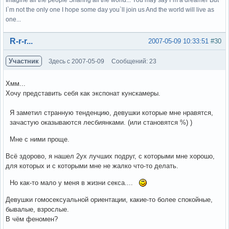
I`m not the only one I hope some day you`ll join us And the world will live as
one...
Вне форума
R-r-r...
2007-05-09 10:33:51
#30
Участник
Здесь с 2007-05-09
Сообщений: 23
Хмм...
Хочу представить себя как экспонат кунскамеры.
Я заметил странную тенденцию, девушки которые мне нравятся,
зачастую оказываются лесбиянками. (или становятся %) )
Мне с ними проще.
Всё здорово, я нашел 2ух лучших подруг, с которыми мне хорошо,
для которых и с которыми мне не жалко что-то делать.
Но как-то мало у меня в жизни секса....
Девушки гомосексуальной ориентации, какие-то более спокойные,
бывалые, взрослые.
В чём феномен?