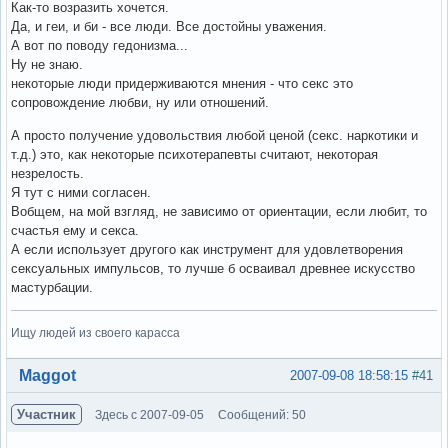
Как-то возразить хочется.
Да, и геи, и би - все люди. Все достойны уважения.
А вот по поводу гедонизма...
Ну не знаю.
некоторые люди придерживаются мнения - что секс это
сопровождение любви, ну или отношений.
А просто получение удовольствия любой ценой (секс. наркотики и
т.д.) это, как некоторые психотерапевты считают, некоторая
незрелость.
Я тут с ними согласен.
Вобщем, на мой взгляд, не зависимо от ориентации, если любит, то
счастья ему и секса.
А если использует другого как инструмент для удовлетворения
сексуальных импульсов, то лучше б осваивал древнее искусство
мастурбации.
Ищу людей из своего карасса
Вне форума
Maggot
2007-09-08 18:58:15
#41
Участник
Здесь с 2007-09-05
Сообщений: 50