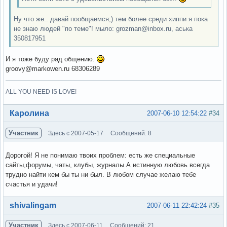
Ну что же.. давай пообщаемся;) тем более среди хиппи я пока
не знаю людей "по теме"! мыло: grozman@inbox.ru, аська
350817951
И я тоже буду рад общению.
groovy@markowen.ru 68306289
ALL YOU NEED IS LOVE!
Вне форума
Каролина
2007-06-10 12:54:22
#34
Участник
Здесь с 2007-05-17
Сообщений: 8
Дорогой! Я не понимаю твоих проблем: есть же специальные
сайты,форумы, чаты, клубы, журналы.А истинную любовь всегда
трудно найти кем бы ты ни был. В любом случае желаю тебе
счастья и удачи!
Вне форума
shivalingam
2007-06-11 22:42:24
#35
Участник
Здесь с 2007-06-11
Сообщений: 21