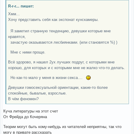
R-r-r... пишет:
Хмм...
Хочу представить себя как экспонат кунскамеры.
Я заметил странную тенденцию, девушки которые мне
нравятся,
зачастую оказываются лесбиянками. (или становятся %) )
Мне с ними проще.
Всё здорово, я нашел 2ух лучших подруг, с которыми мне
хорошо, для которых и с которыми мне не жалко что-то делать.
Но как-то мало у меня в жизни секса....
Девушки гомосексуальной ориентации, какие-то более
спокойные, бывалые, взрослые.
В чём феномен?
Куча литературы на этот счет
От Фрейда до Кочеряна
Теории могут быть кому-нибудь из читателей неприятны, так что
могу в привате рассказать