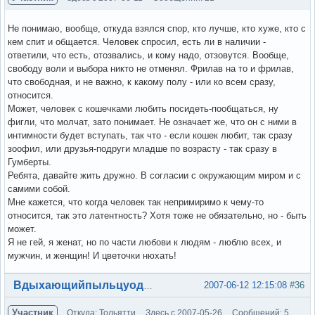
Не понимаю, вообще, откуда взялся спор, кто лучше, кто хуже, кто с
кем спит и общается. Человек спросил, есть ли в наличии -
ответили, что есть, отозвались, и кому надо, отзовутся. Вообще,
свободу воли и выбора никто не отменял. Фрилав на то и фрилав,
что свободная, и не важно, к какому полу - или ко всем сразу,
относится.
Может, человек с кошечками любить посидеть-пообщаться, ну
фигли, что молчат, зато понимает. Не означает же, что он с ними в
интимности будет вступать, так что - если кошек любит, так сразу
зоофил, или друзья-подруги младше по возрасту - так сразу в
Гумберты.
Ребята, давайте жить дружно. В согласии с окружающим миром и с
самими собой.
Мне кажется, что когда человек так непримиримо к чему-то
относится, так это латентность? Хотя тоже не обязательно, но - быть
может.
Я не гей, я женат, но по части любови к людям - люблю всех, и
мужчин, и женщин! И цветочки нюхать!
Вне форума
2007-06-12 12:15:08
#36
Вдыхающийпыльцуодуванов
Участник
Откуда: Тольятти
Здесь с 2007-05-26
Сообщений: 5