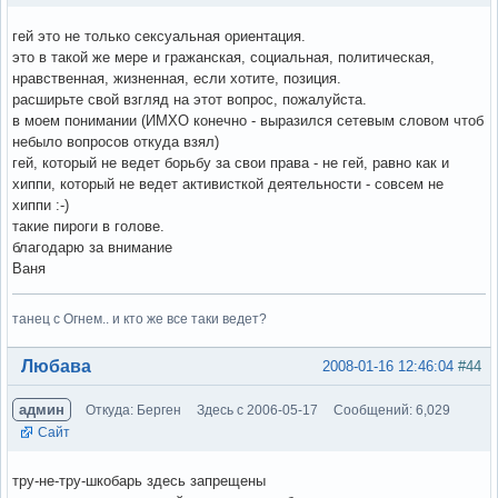
гей это не только сексуальная ориентация.
это в такой же мере и гражанская, социальная, политическая,
нравственная, жизненная, если хотите, позиция.
расширьте свой взгляд на этот вопрос, пожалуйста.
в моем понимании (ИМХО конечно - выразился сетевым словом чтоб
небыло вопросов откуда взял)
гей, который не ведет борьбу за свои права - не гей, равно как и
хиппи, который не ведет активисткой деятельности - совсем не
хиппи :-)
такие пироги в голове.
благодарю за внимание
Ваня
танец с Огнем.. и кто же все таки ведет?
Вне форума
Любава
2008-01-16 12:46:04
#44
админ
Откуда: Берген
Здесь с 2006-05-17
Сообщений: 6,029
Сайт
тру-не-тру-шкобарь здесь запрещены