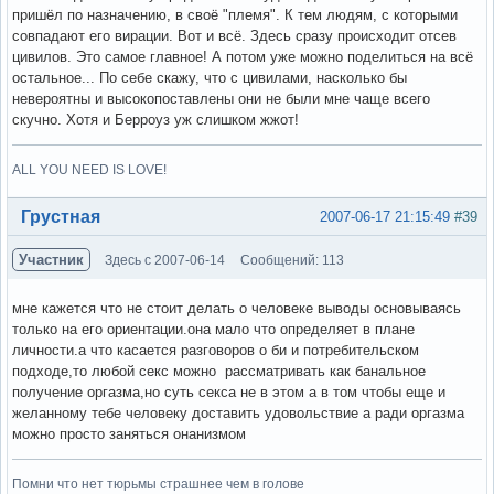
пришёл по назначению, в своё "племя". К тем людям, с которыми
совпадают его вирации. Вот и всё. Здесь сразу происходит отсев
цивилов. Это самое главное! А потом уже можно поделиться на всё
остальное... По себе скажу, что с цивилами, насколько бы
невероятны и высокопоставлены они не были мне чаще всего
скучно. Хотя и Берроуз уж слишком жжот!
ALL YOU NEED IS LOVE!
Вне форума
Грустная
2007-06-17 21:15:49
#39
Участник
Здесь с 2007-06-14
Сообщений: 113
мне кажется что не стоит делать о человеке выводы основываясь
только на его ориентации.она мало что определяет в плане
личности.а что касается разговоров о би и потребительском
подходе,то любой секс можно рассматривать как банальное
получение оргазма,но суть секса не в этом а в том чтобы еще и
желанному тебе человеку доставить удовольствие а ради оргазма
можно просто заняться онанизмом
Помни что нет тюрьмы страшнее чем в голове