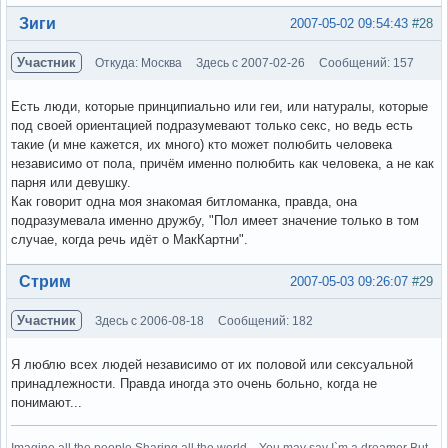
Вне форума
Зиги
2007-05-02 09:54:43
#28
Участник
Откуда: Москва
Здесь с 2007-02-26
Сообщений: 157
Есть люди, которые принципиально или геи, или натуралы, которые
под своей ориентацией подразумевают только секс, но ведь есть
такие (и мне кажется, их много) кто может полюбить человека
независимо от пола, причём именно полюбить как человека, а не как
парня или девушку.
Как говорит одна моя знакомая битломанка, правда, она
подразумевала именно дружбу, "Пол имеет значение только в том
случае, когда речь идёт о МакКартни".
Вне форума
Стрим
2007-05-03 09:26:07
#29
Участник
Здесь с 2006-08-18
Сообщений: 182
Я люблю всех людей независимо от их половой или сексуальной
принадлежности. Правда иногда это очень больно, когда не
понимают...
Imagine all the people Sharing all the world... You may say I`m a dreamer But