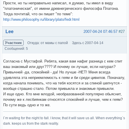
Прости, но ты неправильно написал, я думаю, ты имел в виду
"платоническая", от имени древнегреческого философа Платона.
Тогда почтитай, что он пишет "по теме":
http://www.philosophy.ru/library/plato/fedr.html
Вне форума
Lee
2007-04-24 07:46:57
#27
Участник
Откуда: от мамы с папой
Здесь с 2007-04-14
Сообщений: 5
Согласна с Мустафой. Ребята, какая вам нафиг разница с кем спит
ваш знакомый или друг???? И почему он лучше, если натурал?
Привычней -да, спокойней - да! Но лучше -НЕТ! Меня всегда
удивляла эта неприемлемость к геям и би среди цивилов. Поначалу,
когда начала понимать, что на тебя косятся и за спиной шепчутся -
вообще страшно стало. Потом привыкла и знакомые привыкли.
И еще одно. Кто мне млодой, необразованной популярно обьяснит,
почему же к лесбиянкам относятся спокойней и лучше, чем к геям?
По сути ведь одно и то же.
I`m waiting for the night to fall. I know, that it will save us all. When everything`s
dark. keeps us from the stark reality.