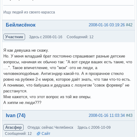
Ищу людей из своего карасса
Вне форума
Бейлисёнок
2008-01-16 03:19:26
#42
Участник
Здесь с 2008-01-16
Сообщений: 12
Я как девушка не скажу.
Но. У меня младший брат постоянно спрашивает разные детские
вопросы, начиная их обычно так: "А вот среди ваших есть такие, что
....". Такое впичетление, что "мои" -это не люди, а
человекоподобные. Антигэндер какой-то. А я прозрачное стекло
ровно на рубеже 2-х миров, которое даёт знать, что там что-то есть.
А понимаю, что бабушка и дедушка с лозунгом "совок форевер" не
расстанутся.
Мне кажется, что этот вопрос из той же оперы.
А хиппи не люди???
Вне форума
Ivan (74)
2008-01-16 11:03:34
#43
Агасфер
Откуда: сейчас Челябинск
Здесь с 2006-10-09
Сообщений: 12
Сайт