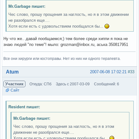
Mr.Garbage пишет:
Чес слово, прошу прощения за наглость, но я в этом движении
не разобрался еще....
Хотя если есть с удовольствием пообщался бы...
Ну что же.. давай пообщаемся;) тем более среди хиппи я пока не
знаю людей "по теме"! мыло: grozman@inbox.ru, аська 350817951
Все они хирурги или костоправы. Нет из них ни одного терапевта.
Вне форума
Atum
2007-06-08 17:02:21
#33
Участник
Откуда: СПб
Здесь с 2007-03-09
Сообщений: 6
Сайт
Resident пишет:
Mr.Garbage пишет:
Чес слово, прошу прощения за наглость, но я в этом
движении не разобрался еще....
Хотя если есть с удовольствием пообщался бы...