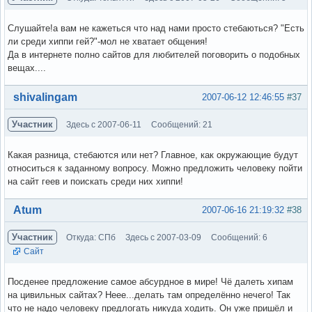
Слушайте!а вам не кажеться что над нами просто стебаються? "Есть
ли среди хиппи гей?"-мол не хватает общения!
Да в интернете полно сайтов для любителей поговорить о подобных
вещах....
Вне форума
shivalingam
2007-06-12 12:46:55
#37
Участник
Здесь с 2007-06-11
Сообщений: 21
Какая разница, стебаются или нет? Главное, как окружающие будут
относиться к заданному вопросу. Можно предложить человеку пойти
на сайт геев и поискать среди них хиппи!
Вне форума
Atum
2007-06-16 21:19:32
#38
Участник
Откуда: СПб
Здесь с 2007-03-09
Сообщений: 6
Сайт
Посденее предложение самое абсурдное в мире! Чё далеть хипам
на цивильных сайтах? Неее...делать там определённо нечего! Так
что не надо человеку предлогать никуда ходить. Он уже пришёл и