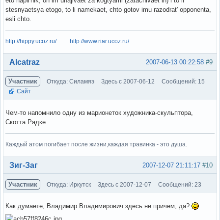
eto napil'nik, on im uhajivaet za kogtyami (zatachivaet ih) i to li
stesnyaetsya etogo, to li namekaet, chto gotov imu razodrat' opponenta,
esli chto.
http://hippy.ucoz.ru/
http://www.riar.ucoz.ru/
Вне форума
Alcatraz
2007-06-13 00:22:58
#9
Участник
Откуда: Силамяэ
Здесь с 2007-06-12
Сообщений: 15
Сайт
Чем-то напомнило одну из марионеток художника-скульптора,
Скотта Радке.
Каждый атом погибает после жизни,каждая травинка - это душа.
Вне форума
Зиг-Заг
2007-12-07 21:11:17
#10
Участник
Откуда: Иркутск
Здесь с 2007-12-07
Сообщений: 23
Как думаете, Владимир Владимирович здесь не причем, да?