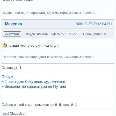
Жизнь - это то, что проходит, когда мы строим планы на жизнь...
Вне форума
Мексика
2008-02-27 20:18:04
#11
Участник
Откуда: Тюмень
Здесь с 2007-12-15
Сообщений: 15
правда что то есть)) я под стол)
"А потом небытие надоедает само себе, и мы просыпаемся."
Вне форума
Страницы
1
Форум
»
Приют для безумных художников
»
Знаменитая карикатура на Путина
Сейчас в этой теме пользователей:
0
, гостей:
1
[Bot] ClaudeBot