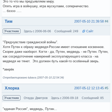
Это то что мы предъявляем миру.
Опять игра в войнушку, игра мускулами, соперничество.
... бээээ .....
Вне форума
Тим
2007-05-10 21:39:58
#4
Участник
Здесь с 2006-06-06
Сообщений: 249
Сайт
"Предчувствие гражданской войны".
Хотя Путен к образу медведя-России имеет отношение косвенное.
Скорее даже наоборот. Когти - да, Путен, медведь - не Путен. Путен,
как сосредоточение намерений эксплуатирующего класса - на
медведя не тянет. Это должен буть какой-то особенный зверь.
*зверёк
Отредактировано lubava (2007-05-10 22:54:34)
Вне форума
Хлорка
2007-05-12 12:13:45
#5
Участник
Откуда: Дмитров
Здесь с 2006-09-18
Сообщений: 85
"единая Россия", медведь, Путин...