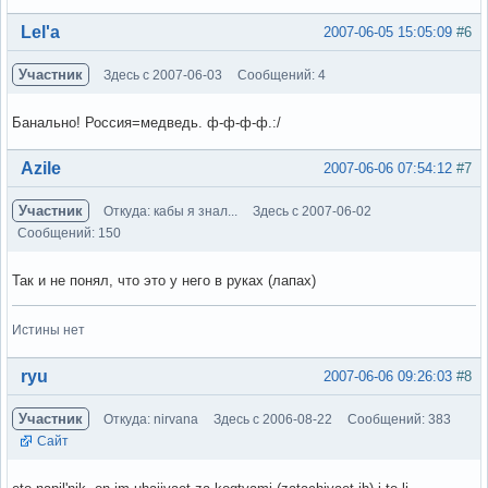
Вне форума
Lel'a
2007-06-05 15:05:09
#6
Участник
Здесь с 2007-06-03
Сообщений: 4
Банально! Россия=медведь. ф-ф-ф-ф.:/
Вне форума
Azile
2007-06-06 07:54:12
#7
Участник
Откуда: кабы я знал...
Здесь с 2007-06-02
Сообщений: 150
Так и не понял, что это у него в руках (лапах)
Истины нет
Вне форума
ryu
2007-06-06 09:26:03
#8
Участник
Откуда: nirvana
Здесь с 2006-08-22
Сообщений: 383
Сайт