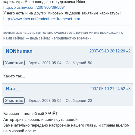
карикатура Putin шведского художника Riber
http://plushev.com/2007/05/09/589/
У него есть и на других мировых лидеров занятные карикатуры:
http://www.riber.net/caricature_frameset.htm
вечная жизнь действительно существует: вечная жизнь происходит с
нами сейчас — ведь сейчас неподвластно времени.
Вне форума
NONhuman
2007-05-10 20:12:29
#2
Участник
Здесь с 2007-05-04
Сообщений: 50
Как-то так...
Вне форума
R-r-r...
2007-05-10 21:24:52
#3
Участник
Здесь с 2007-05-09
Сообщений: 23
Блиииин... полнейший ЗАЧЁТ.
Автор зрит в корень и видит суть вещей.
Замечательно передано настроение нашего главы, и страны вцелом
на мировой арене.