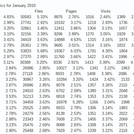
tics for January 2010
 Hits Files Pages Visits S
 4.83% 50583 5.33% 8876 2.76% 1016 2.44% 1389 2.
 2.99% 27741 2.92% 10192 3.17% 1219 2.93% 1736 3
 3.20% 32861 3.46% 12411 3.86% 1304 3.13% 1657 3
 3.10% 32156 3.39% 9296 2.89% 1270 3.05% 1929 3.
 3.41% 34419 3.63% 14888 4.63% 1315 3.16% 1874 3
 2.79% 26361 2.78% 9685 3.01% 1314 3.16% 1832 3.
 5.29% 53833 5.68% 19367 6.03% 1791 4.30% 1804 3
 2.97% 27370 2.89% 11760 3.66% 1422 3.41% 1996 4
 3.11% 30388 3.20% 9336 2.91% 1413 3.39% 2099 4.
9 2.84% 26996 2.85% 10027 3.12% 1341 3.22% 1963 4
4 2.79% 27118 2.86% 8933 2.78% 1408 3.38% 2086 4.
5 3.23% 30967 3.26% 10284 3.20% 1424 3.42% 2133 4
3 2.87% 26996 2.85% 8078 2.51% 1357 3.26% 2110 4
0 2.71% 24910 2.63% 6702 2.09% 1380 3.31% 2048 4
4 3.53% 31213 3.29% 8818 2.74% 1353 3.25% 2138 4
0 3.71% 34459 3.63% 16978 5.28% 1266 3.04% 1998 4
3 3.12% 25525 2.69% 8933 2.78% 1306 3.14% 1983 4.
2 2.78% 24279 2.56% 8138 2.53% 1351 3.24% 2022 4.
0 2.88% 23343 2.46% 7608 2.37% 1405 3.37% 2069 4
5 3.23% 25476 2.69% 9088 2.83% 1308 3.14% 2071 4
4 2.90% 25448 2.68% 7929 2.47% 1339 3.22% 2119 4.