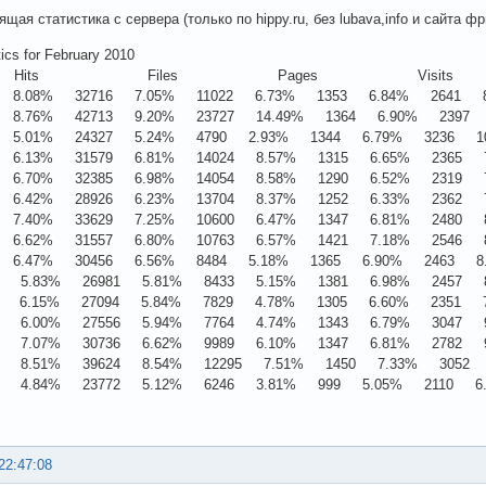
ящая статистика с сервера (только по hippy.ru, без lubava,info и сайта фр
tics for February 2010
 Hits Files Pages Visits
 8.08% 32716 7.05% 11022 6.73% 1353 6.84% 2641 8
 8.76% 42713 9.20% 23727 14.49% 1364 6.90% 2397 7
 5.01% 24327 5.24% 4790 2.93% 1344 6.79% 3236 10
 6.13% 31579 6.81% 14024 8.57% 1315 6.65% 2365 7
 6.70% 32385 6.98% 14054 8.58% 1290 6.52% 2319 7.
 6.42% 28926 6.23% 13704 8.37% 1252 6.33% 2362 7
 7.40% 33629 7.25% 10600 6.47% 1347 6.81% 2480 8.
 6.62% 31557 6.80% 10763 6.57% 1421 7.18% 2546 8
 6.47% 30456 6.56% 8484 5.18% 1365 6.90% 2463 8.0
0 5.83% 26981 5.81% 8433 5.15% 1381 6.98% 2457 8
0 6.15% 27094 5.84% 7829 4.78% 1305 6.60% 2351 7
8 6.00% 27556 5.94% 7764 4.74% 1343 6.79% 3047 9
2 7.07% 30736 6.62% 9989 6.10% 1347 6.81% 2782 9
5 8.51% 39624 8.54% 12295 7.51% 1450 7.33% 3052 9
9 4.84% 23772 5.12% 6246 3.81% 999 5.05% 2110 6.
22:47:08