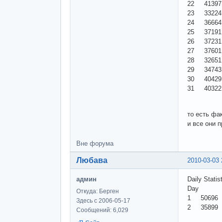
22 4139
23 3322
24 3666
25 3719
26 3723
27 3760
28 3265
29 3474
30 4042
31 4032
то есть фа
и все они 
Вне форума
Любава
2010-03-03 
админ
Daily Statis
Day
Откуда: Берген
1 50696
Здесь с 2006-05-17
2 35899
Сообщений: 6,029