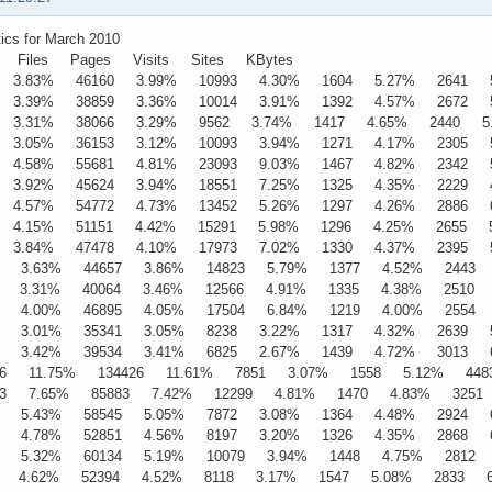
tics for March 2010
 Files Pages Visits Sites KBytes
 3.83% 46160 3.99% 10993 4.30% 1604 5.27% 2641 5.
 3.39% 38859 3.36% 10014 3.91% 1392 4.57% 2672 5.
 3.31% 38066 3.29% 9562 3.74% 1417 4.65% 2440 5.
 3.05% 36153 3.12% 10093 3.94% 1271 4.17% 2305 5
 4.58% 55681 4.81% 23093 9.03% 1467 4.82% 2342 5
 3.92% 45624 3.94% 18551 7.25% 1325 4.35% 2229 4
 4.57% 54772 4.73% 13452 5.26% 1297 4.26% 2886 6
 4.15% 51151 4.42% 15291 5.98% 1296 4.25% 2655 5.
 3.84% 47478 4.10% 17973 7.02% 1330 4.37% 2395 5
4 3.63% 44657 3.86% 14823 5.79% 1377 4.52% 2443 5
5 3.31% 40064 3.46% 12566 4.91% 1335 4.38% 2510 5
5 4.00% 46895 4.05% 17504 6.84% 1219 4.00% 2554 5
9 3.01% 35341 3.05% 8238 3.22% 1317 4.32% 2639 5
0 3.42% 39534 3.41% 6825 2.67% 1439 4.72% 3013 6
26 11.75% 134426 11.61% 7851 3.07% 1558 5.12% 448
03 7.65% 85883 7.42% 12299 4.81% 1470 4.83% 3251 
0 5.43% 58545 5.05% 7872 3.08% 1364 4.48% 2924 6
8 4.78% 52851 4.56% 8197 3.20% 1326 4.35% 2868 6
3 5.32% 60134 5.19% 10079 3.94% 1448 4.75% 2812 6
3 4.62% 52394 4.52% 8118 3.17% 1547 5.08% 2833 6.