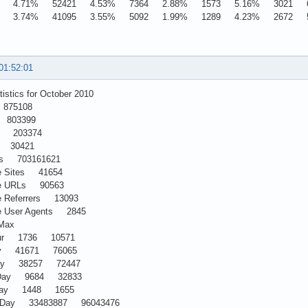
7 4.71% 52421 4.53% 7364 2.88% 1573 5.16% 3021 6
6 3.74% 41095 3.55% 5092 1.99% 1289 4.23% 2672 5
01:52:01
tistics for October 2010
 875108
s 803399
es 203374
ts 30421
tes 703161621
ue Sites 41654
que URLs 90563
ue Referrers 13093
ue User Agents 2845
Max
Hour 1736 10571
Day 41671 76065
 Day 38257 72447
r Day 9684 32833
r Day 1448 1655
r Day 33483887 96043476