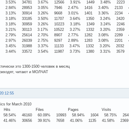
7 3.53% 34781 3.67% 12566 3.91% 1449 3.48% 2223 4
4 2.84% 28953 3.05% 7946 2.47% 1416 3.40% 2133 4
4 3.13% 30914 3.26% 9668 3.01% 1401 3.36% 2234 4
1 3.18% 33185 3.50% 11707 3.64% 1350 3.24% 2420 5
1 3.18% 30959 3.26% 10223 3.18% 1349 3.24% 2246 4
1 3.21% 30113 3.17% 10522 3.27% 1332 3.20% 2359 4
1 2.79% 25614 2.70% 8907 2.77% 1282 3.08% 2289 4
3 2.97% 26039 2.75% 9297 2.89% 1283 3.08% 2201 4
9 3.45% 31988 3.37% 11133 3.47% 1332 3.20% 2032 4
2 3.44% 33572 3.54% 11987 3.73% 1380 3.31% 3579 7
ктически это 1300-1500 человек в месяц
приходят, читают и МОЛЧАТ
20:12:55
tics for March 2010
 Hits Files Pages Visits
 58.54% 46160 60.09% 10993 58.94% 1604 58.75% 2641
 41.46% 30656 39.91% 7658 41.06% 1135 41.58% 2369 