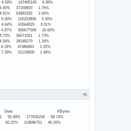
.59% 147405145 6.98%
.40% 37159933 1.76%
.61% 54983292 2.60%
.00% 116203809 5.50%
.64% 63564025 3.01%
.87% 350677509 16.60%
.73% 36571551 1.73%
.54% 28248270 1.34%
.19% 47480683 2.25%
.39% 31219939 1.48%
#6
 Sites KBytes
 55.99% 177635258 59.74%
50.22% 119696751 40.26%