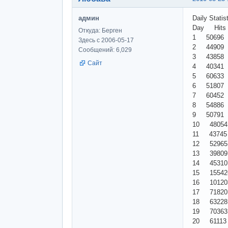
админ
Daily Statis
Day Hits
Откуда: Берген
1 50696
Здесь с 2006-05-17
2 44909
Сообщений: 6,029
3 43858
Сайт
4 40341
5 60633
6 51807
7 60452
8 54886
9 50791
10 4805
11 4374
12 5296
13 3980
14 4531
15 1554
16 1012
17 7182
18 6322
19 7036
20 6111