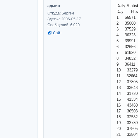
админ
Daily Statis
Day
Откуда: Берген
1 56571
Здесь с 2006-05-17
2 35000
Сообщений: 6,029
3 37529
Сайт
4 36323
5 39991
6 32656
7 61920
8 34832
9 36411
10 3327
11 3266
12 3780
13 3364
14 3172
15 4133
16 4346
17 3650
18 3258
19 3373
20 3780
21 3390