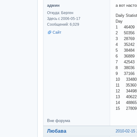
админ
а вот насто
Откуда: Берген
Daily Statis
Здесь с 2006-05-17
Day
Сообщений: 6,029
1 46409
Сайт
2 50356
3 28769
4 35242
5 38484
6 36889
7 42543
8 38036
9 37166
10 3348
11 3536
12 3449
13 4062
14 4886
15 2780
Вне форума
Любава
2010-02-15 