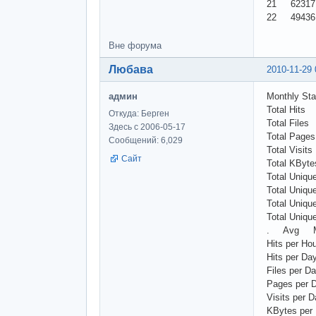
21 6231
22 4943
Вне форума
Любава
2010-11-29 
админ
Monthly Sta
Total Hits
Откуда: Берген
Total File
Здесь с 2006-05-17
Total Pag
Сообщений: 6,029
Total Visi
Сайт
Total KBy
Total Uniq
Total Uni
Total Uniq
Total Uniq
. Avg 
Hits per 
Hits per 
Files per
Pages pe
Visits pe
KBytes pe