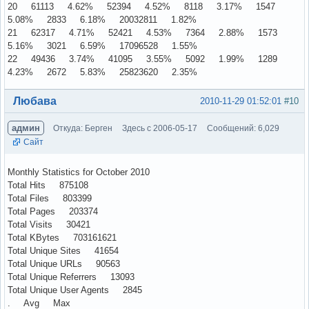
20 61113 4.62% 52394 4.52% 8118 3.17% 1547
5.08% 2833 6.18% 20032811 1.82%
21 62317 4.71% 52421 4.53% 7364 2.88% 1573
5.16% 3021 6.59% 17096528 1.55%
22 49436 3.74% 41095 3.55% 5092 1.99% 1289
4.23% 2672 5.83% 25823620 2.35%
Вне форума
Любава
2010-11-29 01:52:01
#10
админ
Откуда: Берген
Здесь с 2006-05-17
Сообщений: 6,029
Сайт
Monthly Statistics for October 2010
Total Hits 875108
Total Files 803399
Total Pages 203374
Total Visits 30421
Total KBytes 703161621
Total Unique Sites 41654
Total Unique URLs 90563
Total Unique Referrers 13093
Total Unique User Agents 2845
. Avg Max