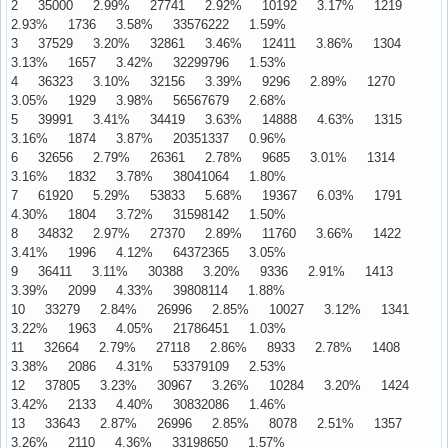
2 35000 2.99% 27741 2.92% 10192 3.17% 1219
2.93% 1736 3.58% 33576222 1.59%
3 37529 3.20% 32861 3.46% 12411 3.86% 1304
3.13% 1657 3.42% 32299796 1.53%
4 36323 3.10% 32156 3.39% 9296 2.89% 1270
3.05% 1929 3.98% 56567679 2.68%
5 39991 3.41% 34419 3.63% 14888 4.63% 1315
3.16% 1874 3.87% 20351337 0.96%
6 32656 2.79% 26361 2.78% 9685 3.01% 1314
3.16% 1832 3.78% 38041064 1.80%
7 61920 5.29% 53833 5.68% 19367 6.03% 1791
4.30% 1804 3.72% 31598142 1.50%
8 34832 2.97% 27370 2.89% 11760 3.66% 1422
3.41% 1996 4.12% 64372365 3.05%
9 36411 3.11% 30388 3.20% 9336 2.91% 1413
3.39% 2099 4.33% 39808114 1.88%
10 33279 2.84% 26996 2.85% 10027 3.12% 1341
3.22% 1963 4.05% 21786451 1.03%
11 32664 2.79% 27118 2.86% 8933 2.78% 1408
3.38% 2086 4.31% 53379109 2.53%
12 37805 3.23% 30967 3.26% 10284 3.20% 1424
3.42% 2133 4.40% 30832086 1.46%
13 33643 2.87% 26996 2.85% 8078 2.51% 1357
3.26% 2110 4.36% 33198650 1.57%