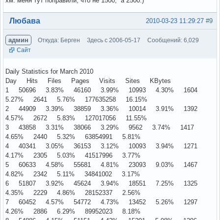
хм. меня тут поправили, что не 1500, а 2500:)
Вне форума
Любава
2010-03-23 11:29:27
#9
админ
Откуда: Берген
Здесь с 2006-05-17
Сообщений: 6,029
Сайт
Daily Statistics for March 2010
Day Hits Files Pages Visits Sites KBytes
1 50696 3.83% 46160 3.99% 10993 4.30% 1604
5.27% 2641 5.76% 177635258 16.15%
2 44909 3.39% 38859 3.36% 10014 3.91% 1392
4.57% 2672 5.83% 127017056 11.55%
3 43858 3.31% 38066 3.29% 9562 3.74% 1417
4.65% 2440 5.32% 63854991 5.81%
4 40341 3.05% 36153 3.12% 10093 3.94% 1271
4.17% 2305 5.03% 41517996 3.77%
5 60633 4.58% 55681 4.81% 23093 9.03% 1467
4.82% 2342 5.11% 34841002 3.17%
6 51807 3.92% 45624 3.94% 18551 7.25% 1325
4.35% 2229 4.86% 28152337 2.56%
7 60452 4.57% 54772 4.73% 13452 5.26% 1297
4.26% 2886 6.29% 89952023 8.18%