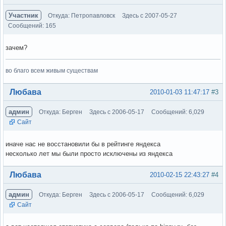
Участник
Откуда: Петропавловск
Здесь с 2007-05-27
Сообщений: 165
зачем?
во благо всем живым существам
Вне форума
Любава
2010-01-03 11:47:17
#3
админ
Откуда: Берген
Здесь с 2006-05-17
Сообщений: 6,029
Сайт
иначе нас не восстановили бы в рейтинге яндекса
несколько лет мы были просто исключены из яндекса
Вне форума
Любава
2010-02-15 22:43:27
#4
админ
Откуда: Берген
Здесь с 2006-05-17
Сообщений: 6,029
Сайт