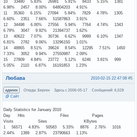
10 33480 5.83% 26981 5.81% 8433 5.15% 1381
6.98% 2457 8.00% 64804203 4.91%
11 35360 6.15% 27094 5.84% 7829 4.78% 1305
6.60% 2351 7.66% 51587863 3.91%
12 34498 6.00% 27556 5.94% 7764 4.74% 1343
6.79% 3047 9.92% 21394737 1.62%
13 40622 7.07% 30736 6.62% 9989 6.10% 1347
6.81% 2782 9.06% 13296150 1.01%
14 48865 8.51% 39624 8.54% 12295 7.51% 1450
7.33% 3052 9.94% 27550987 2.09%
15 27809 4.84% 23772 5.12% 6246 3.81% 999
5.05% 2110 6.87% 16191853 1.23%
Вне форума
Любава
2010-02-15 22:47:08
#5
админ
Откуда: Берген
Здесь с 2006-05-17
Сообщений: 6,029
Сайт
Daily Statistics for January 2010
Day Hits Files Pages
Visits Sites KBytes
1 56571 4.83% 50583 5.33% 8876 2.76% 1016
2.44% 1389 2.87% 23790663 1.13%