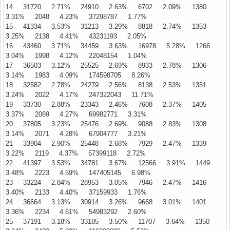
14 31720 2.71% 24910 2.63% 6702 2.09% 1380
3.31% 2048 4.23% 37298787 1.77%
15 41334 3.53% 31213 3.29% 8818 2.74% 1353
3.25% 2138 4.41% 43231193 2.05%
16 43460 3.71% 34459 3.63% 16978 5.28% 1266
3.04% 1998 4.12% 22048154 1.04%
17 36503 3.12% 25525 2.69% 8933 2.78% 1306
3.14% 1983 4.09% 174598705 8.26%
18 32582 2.78% 24279 2.56% 8138 2.53% 1351
3.24% 2022 4.17% 247322043 11.71%
19 33730 2.88% 23343 2.46% 7608 2.37% 1405
3.37% 2069 4.27% 69982771 3.31%
20 37805 3.23% 25476 2.69% 9088 2.83% 1308
3.14% 2071 4.28% 67904777 3.21%
21 33904 2.90% 25448 2.68% 7929 2.47% 1339
3.22% 2119 4.37% 57399118 2.72%
22 41397 3.53% 34781 3.67% 12566 3.91% 1449
3.48% 2223 4.59% 147405145 6.98%
23 33224 2.84% 28953 3.05% 7946 2.47% 1416
3.40% 2133 4.40% 37159933 1.76%
24 36664 3.13% 30914 3.26% 9668 3.01% 1401
3.36% 2234 4.61% 54983292 2.60%
25 37191 3.18% 33185 3.50% 11707 3.64% 1350