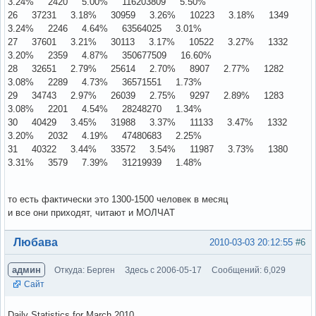
3.24% 2420 5.00% 116203809 5.50%
26 37231 3.18% 30959 3.26% 10223 3.18% 1349
3.24% 2246 4.64% 63564025 3.01%
27 37601 3.21% 30113 3.17% 10522 3.27% 1332
3.20% 2359 4.87% 350677509 16.60%
28 32651 2.79% 25614 2.70% 8907 2.77% 1282
3.08% 2289 4.73% 36571551 1.73%
29 34743 2.97% 26039 2.75% 9297 2.89% 1283
3.08% 2201 4.54% 28248270 1.34%
30 40429 3.45% 31988 3.37% 11133 3.47% 1332
3.20% 2032 4.19% 47480683 2.25%
31 40322 3.44% 33572 3.54% 11987 3.73% 1380
3.31% 3579 7.39% 31219939 1.48%
то есть фактически это 1300-1500 человек в месяц
и все они приходят, читают и МОЛЧАТ
Вне форума
Любава
2010-03-03 20:12:55
#6
админ
Откуда: Берген
Здесь с 2006-05-17
Сообщений: 6,029
Сайт
Daily Statistics for March 2010