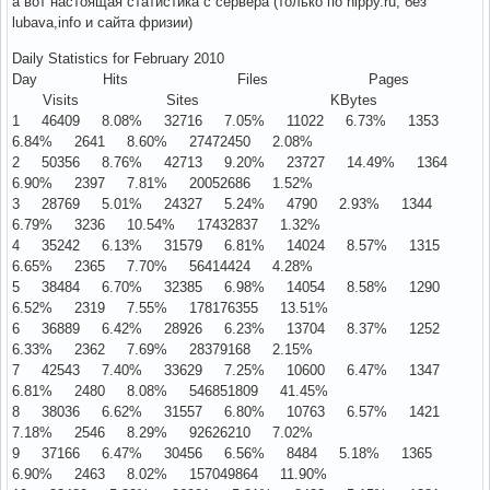
а вот настоящая статистика с сервера (только по hippy.ru, без
lubava,info и сайта фризии)
Daily Statistics for February 2010
Day Hits Files Pages
Visits Sites KBytes
1 46409 8.08% 32716 7.05% 11022 6.73% 1353
6.84% 2641 8.60% 27472450 2.08%
2 50356 8.76% 42713 9.20% 23727 14.49% 1364
6.90% 2397 7.81% 20052686 1.52%
3 28769 5.01% 24327 5.24% 4790 2.93% 1344
6.79% 3236 10.54% 17432837 1.32%
4 35242 6.13% 31579 6.81% 14024 8.57% 1315
6.65% 2365 7.70% 56414424 4.28%
5 38484 6.70% 32385 6.98% 14054 8.58% 1290
6.52% 2319 7.55% 178176355 13.51%
6 36889 6.42% 28926 6.23% 13704 8.37% 1252
6.33% 2362 7.69% 28379168 2.15%
7 42543 7.40% 33629 7.25% 10600 6.47% 1347
6.81% 2480 8.08% 546851809 41.45%
8 38036 6.62% 31557 6.80% 10763 6.57% 1421
7.18% 2546 8.29% 92626210 7.02%
9 37166 6.47% 30456 6.56% 8484 5.18% 1365
6.90% 2463 8.02% 157049864 11.90%