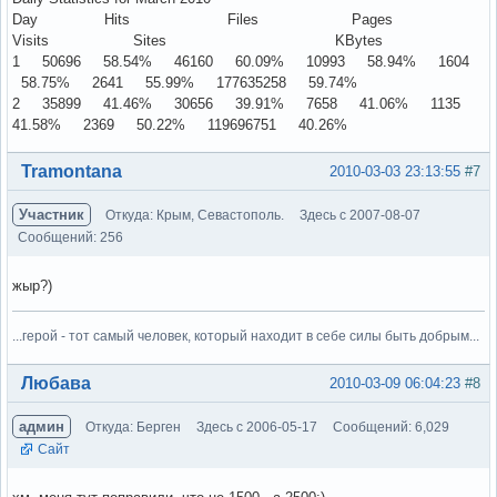
Day Hits Files Pages
Visits Sites KBytes
1 50696 58.54% 46160 60.09% 10993 58.94% 1604
58.75% 2641 55.99% 177635258 59.74%
2 35899 41.46% 30656 39.91% 7658 41.06% 1135
41.58% 2369 50.22% 119696751 40.26%
Вне форума
Tramontana
2010-03-03 23:13:55
#7
Участник
Откуда: Крым, Севастополь.
Здесь с 2007-08-07
Сообщений: 256
жыр?)
...герой - тот самый человек, который находит в себе силы быть добрым...
Вне форума
Любава
2010-03-09 06:04:23
#8
админ
Откуда: Берген
Здесь с 2006-05-17
Сообщений: 6,029
Сайт