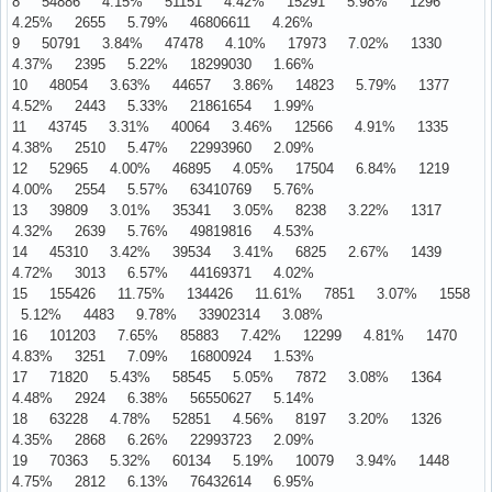
8 54886 4.15% 51151 4.42% 15291 5.98% 1296
4.25% 2655 5.79% 46806611 4.26%
9 50791 3.84% 47478 4.10% 17973 7.02% 1330
4.37% 2395 5.22% 18299030 1.66%
10 48054 3.63% 44657 3.86% 14823 5.79% 1377
4.52% 2443 5.33% 21861654 1.99%
11 43745 3.31% 40064 3.46% 12566 4.91% 1335
4.38% 2510 5.47% 22993960 2.09%
12 52965 4.00% 46895 4.05% 17504 6.84% 1219
4.00% 2554 5.57% 63410769 5.76%
13 39809 3.01% 35341 3.05% 8238 3.22% 1317
4.32% 2639 5.76% 49819816 4.53%
14 45310 3.42% 39534 3.41% 6825 2.67% 1439
4.72% 3013 6.57% 44169371 4.02%
15 155426 11.75% 134426 11.61% 7851 3.07% 1558
5.12% 4483 9.78% 33902314 3.08%
16 101203 7.65% 85883 7.42% 12299 4.81% 1470
4.83% 3251 7.09% 16800924 1.53%
17 71820 5.43% 58545 5.05% 7872 3.08% 1364
4.48% 2924 6.38% 56550627 5.14%
18 63228 4.78% 52851 4.56% 8197 3.20% 1326
4.35% 2868 6.26% 22993723 2.09%
19 70363 5.32% 60134 5.19% 10079 3.94% 1448
4.75% 2812 6.13% 76432614 6.95%