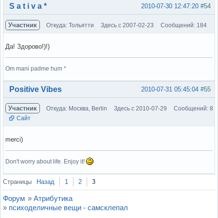
Вне форума
S a t i v a *
2010-07-30 12:47:20
#54
Участник
Откуда: Тольятти
Здесь с 2007-02-23
Сообщений: 184
Да! Здорово!)!)
Om mani padme hum *
Вне форума
Positive Vibes
2010-07-31 05:45:04
#55
Участник
Откуда: Москва, Berlin
Здесь с 2010-07-29
Сообщений: 8
Сайт
merci)
Don't worry about life. Enjoy it!
Вне форума
Страницы
Назад
1
2
3
Форум
»
Атрибутика
»
психоделичные вещи - самсклепал