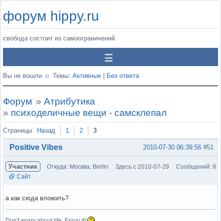
форум hippy.ru
свобода состоит из самоограничений
Вы не вошли.
Темы:
Активные
|
Без ответа
Форум
»
Атрибутика
»
психоделичные вещи - самсклепал
Страницы
Назад
1
2
3
Positive Vibes
2010-07-30 06:39:56
#51
Участник
Откуда: Москва, Berlin
Здесь с 2010-07-29
Сообщений: 8
Сайт
а как сюда вложить?
Don't worry about life. Enjoy it!