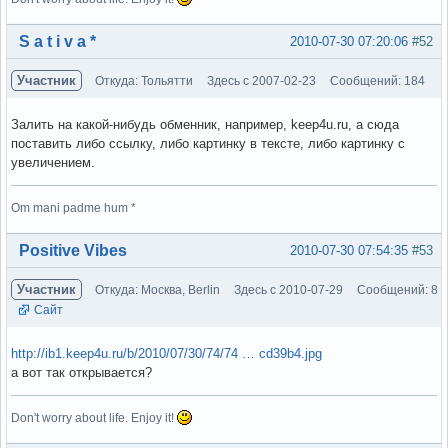
Вне форума
S a t i v a *
2010-07-30 07:20:06
#52
Участник
Откуда: Тольятти
Здесь с 2007-02-23
Сообщений: 184
Залить на какой-нибудь обменник, например, keep4u.ru, а сюда
поставить либо ссылку, либо картинку в тексте, либо картинку с
увеличением.
Om mani padme hum *
Вне форума
Positive Vibes
2010-07-30 07:54:35
#53
Участник
Откуда: Москва, Berlin
Здесь с 2010-07-29
Сообщений: 8
Сайт
http://ib1.keep4u.ru/b/2010/07/30/74/74 … cd39b4.jpg
а вот так открывается?
Don't worry about life. Enjoy it!