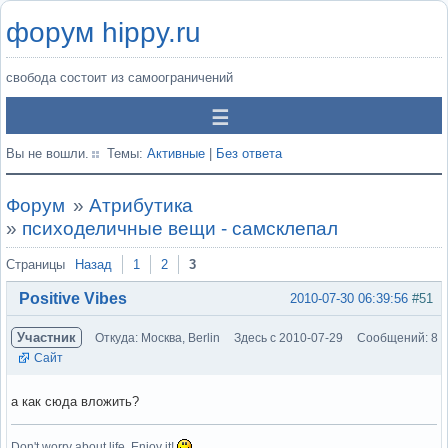
форум hippy.ru
свобода состоит из самоограничений
Вы не вошли.
Темы:
Активные
|
Без ответа
Форум
»
Атрибутика
»
психоделичные вещи - самсклепал
Страницы
Назад
1
2
3
Positive Vibes
2010-07-30 06:39:56
#51
Участник
Откуда: Москва, Berlin
Здесь с 2010-07-29
Сообщений: 8
Сайт
а как сюда вложить?
Don't worry about life. Enjoy it!