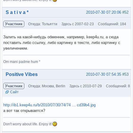
Вне форума
S a t i v a *
2010-07-30 07:20:06
#52
Участник
Откуда: Тольятти
Здесь с 2007-02-23
Сообщений: 184
Залить на какой-нибудь обменник, например, keep4u.ru, а сюда
поставить либо ссылку, либо картинку в тексте, либо картинку с
увеличением.
Om mani padme hum *
Вне форума
Positive Vibes
2010-07-30 07:54:35
#53
Участник
Откуда: Москва, Berlin
Здесь с 2010-07-29
Сообщений: 8
Сайт
http://ib1.keep4u.ru/b/2010/07/30/74/74 … cd39b4.jpg
а вот так открывается?
Don't worry about life. Enjoy it!