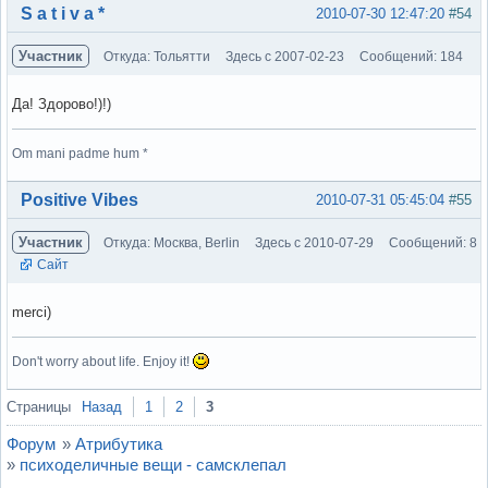
Вне форума
S a t i v a *
2010-07-30 12:47:20
#54
Участник
Откуда: Тольятти
Здесь с 2007-02-23
Сообщений: 184
Да! Здорово!)!)
Om mani padme hum *
Вне форума
Positive Vibes
2010-07-31 05:45:04
#55
Участник
Откуда: Москва, Berlin
Здесь с 2010-07-29
Сообщений: 8
Сайт
merci)
Don't worry about life. Enjoy it!
Вне форума
Страницы
Назад
1
2
3
Форум
»
Атрибутика
»
психоделичные вещи - самсклепал