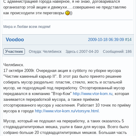
С администрацией города наверное, я не знаю, договаривался
организатор этой акции и движухи.....совершенно не представляю
как происходили эти переговоры
))
Мира и Любви всем людям!
Вне форума
Voodoo
2009-10-18 06:39:09
#14
Участник
Откуда: Челябинск
Здесь с 2007-04-20
Сообщений: 186
Челябинск.
17 октября 2009г. Очередная акция в субботу по уборке мусора
"Чистим каменный карьер II". В этот раз было принято решение
собирать мусор раздельно: пластик, стекло, жесть и остальной
мусор, не подходящий под переработку. Отсортированный мусор
передавался в компанию "Втор-Ком"
http://www.vtor-kom.ru
, которая
занимается переработкой мусора, а также приёмом
отсортированного мусора у населения. Работает 10 точек по приёму
мусора в городе
http://www.vtor-kom.ru/vtorsyre.html.
Мусор, который не подошел на переработку, а таких оказалось 5
стодвадцатилитровых мешка, ушли в баки для мусора. Всего было
собрано больше 20 стодвадцатилитровых мешков. Большая часть