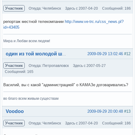
Участник
Откуда: Челябинск
Здесь с 2007-04-20
Сообщений: 186
репортаж местной телекомпании
http://www.ve-trc.ru/css_news.pl?
id=43405
Мира и Любви всем людям!
Вне форума
2009-09-29 13:02:46
#12
один из той молодой шпаны
Участник
Откуда: Петропавловск
Здесь с 2007-05-27
Сообщений: 165
Василий, вы с какой "администрацией" о КАМАЗе договаривались?
во благо всем живым существам
Вне форума
Voodoo
2009-09-29 20:00:48
#13
Участник
Откуда: Челябинск
Здесь с 2007-04-20
Сообщений: 186