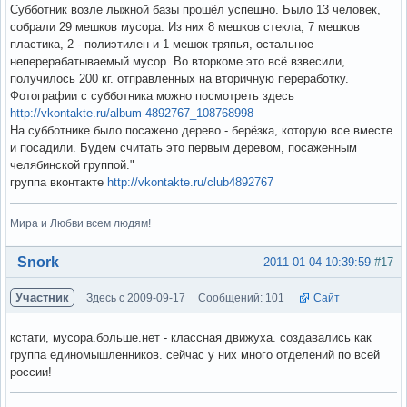
Субботник возле лыжной базы прошёл успешно. Было 13 человек,
собрали 29 мешков мусора. Из них 8 мешков стекла, 7 мешков
пластика, 2 - полиэтилен и 1 мешок тряпья, остальное
неперерабатываемый мусор. Во вторкоме это всё взвесили,
получилось 200 кг. отправленных на вторичную переработку.
Фотографии с субботника можно посмотреть здесь
http://vkontakte.ru/album-4892767_108768998
На субботнике было посажено дерево - берёзка, которую все вместе
и посадили. Будем считать это первым деревом, посаженным
челябинской группой."
группа вконтакте
http://vkontakte.ru/club4892767
Мира и Любви всем людям!
Вне форума
Snork
2011-01-04 10:39:59
#17
Участник
Здесь с 2009-09-17
Сообщений: 101
Сайт
кстати, мусора.больше.нет - классная движуха. создавались как
группа единомышленников. сейчас у них много отделений по всей
россии!