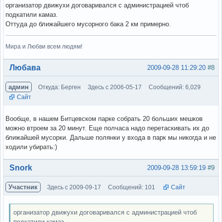
организатор движухи договаривался с администрацией чтоб
подкатили камаз.
Оттуда до ближайшего мусорного бака 2 км примерно.
Мира и Любви всем людям!
Вне форума
Любава
2009-09-28 11:29:20
#8
админ
Откуда: Берген
Здесь с 2006-05-17
Сообщений: 6,029
Сайт
Вообще, в нашем Битцевском парке собрать 20 больших мешков
можно втроем за 20 минут. Еще полчаса надо перетаскивать их до
ближайшей мусорки. Дальше полянки у входа в парк мы никогда и не
ходили убирать:)
Вне форума
Snork
2009-09-28 13:59:19
#9
Участник
Здесь с 2009-09-17
Сообщений: 101
Сайт
организатор движухи договаривался с администрацией чтоб
подкатили камаз.