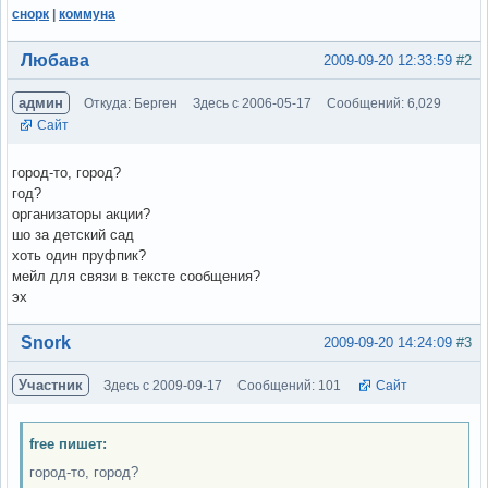
снорк
|
коммуна
Вне форума
Любава
2009-09-20 12:33:59
#2
админ
Откуда: Берген
Здесь с 2006-05-17
Сообщений: 6,029
Сайт
город-то, город?
год?
организаторы акции?
шо за детский сад
хоть один пруфпик?
мейл для связи в тексте сообщения?
эх
Вне форума
Snork
2009-09-20 14:24:09
#3
Участник
Здесь с 2009-09-17
Сообщений: 101
Сайт
free пишет:
город-то, город?