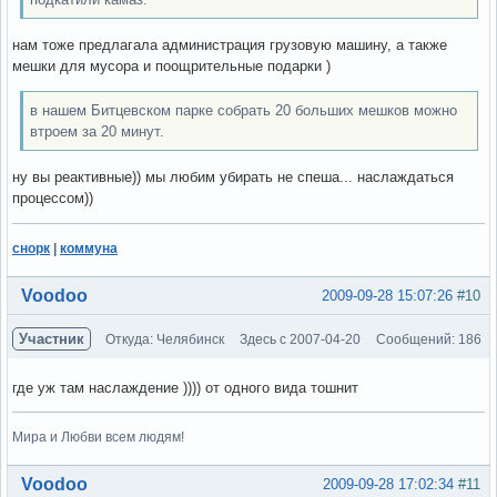
нам тоже предлагала администрация грузовую машину, а также
мешки для мусора и поощрительные подарки )
в нашем Битцевском парке собрать 20 больших мешков можно
втроем за 20 минут.
ну вы реактивные)) мы любим убирать не спеша... наслаждаться
процессом))
снорк
|
коммуна
Вне форума
Voodoo
2009-09-28 15:07:26
#10
Участник
Откуда: Челябинск
Здесь с 2007-04-20
Сообщений: 186
где уж там наслаждение )))) от одного вида тошнит
Мира и Любви всем людям!
Вне форума
Voodoo
2009-09-28 17:02:34
#11