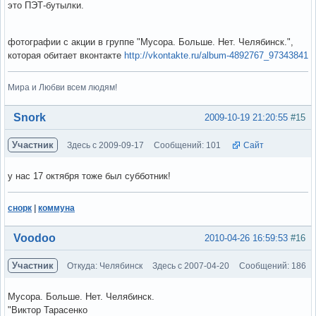
это ПЭТ-бутылки.
фотографии с акции в группе "Мусора. Больше. Нет. Челябинск.",
которая обитает вконтакте
http://vkontakte.ru/album-4892767_97343841
Мира и Любви всем людям!
Вне форума
Snork
2009-10-19 21:20:55
#15
Участник
Здесь с 2009-09-17
Сообщений: 101
Сайт
у нас 17 октября тоже был субботник!
снорк
|
коммуна
Вне форума
Voodoo
2010-04-26 16:59:53
#16
Участник
Откуда: Челябинск
Здесь с 2007-04-20
Сообщений: 186
Мусора. Больше. Нет. Челябинск.
"Виктор Тарасенко