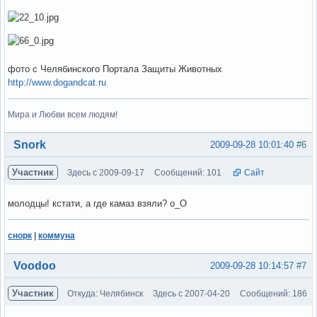
фото с Челябинского Портала Защиты Животных
http://www.dogandcat.ru
Мира и Любви всем людям!
Вне форума
Snork
2009-09-28 10:01:40
#6
Участник
Здесь с 2009-09-17
Сообщений: 101
Сайт
молодцы! кстати, а где камаз взяли? о_О
снорк
|
коммуна
Вне форума
Voodoo
2009-09-28 10:14:57
#7
Участник
Откуда: Челябинск
Здесь с 2007-04-20
Сообщений: 186