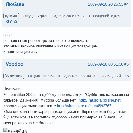
Вне форума
Любава
2009-09-20 20:25:53
#4
админ
Откуда: Берген
Здесь с 2006-05-17
Сообщений: 6,029
Сайт
нене
полноценный репорт должен всё это включать
это минимальное уважение к читающим товарищам
и лицо инициативы
Вне форума
Voodoo
2009-09-28 08:51:36
#5
Участник
Откуда: Челябинск
Здесь с 2007-04-20
Сообщений: 186
Челябинск.
26 сентября 2009г., в субботу, прошла акция "Субботник на каменном
карьере" движения "Мусора больше нет"
http://musora.bolshe.net
.
Координация была вконтакте
http://vkontakte.ru/club4892767
Убирали каменный карьер находящийся в Шершнёвском бору. Было
9 участников и наполнили мусором камаз примерно за 3 часа. Но
мусора конечно же больше.