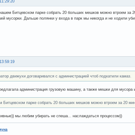
11:29:20
нашем Битцевском парке собрать 20 больших мешков можно втроем за 2
ей мусорки. Дальше полянки у входа в парк мы никогда и не ходили уби
13:59:19
затор движухи договаривался с администрацией чтоб подкатили камаз.
редлагала администрация грузовую машину, а также мешки для мусора 
м Битцевском парке собрать 20 больших мешков можно втроем за 20 мин
тивные)) мы любим убирать не спеша... наслаждаться процессом))
муна