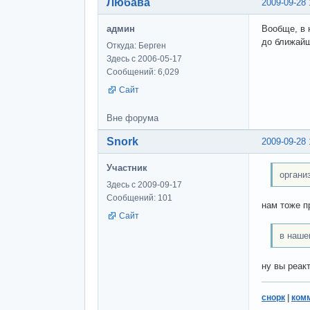
Любава
2009-09-28 
админ
Вообще, в 
до ближайш
Откуда: Берген
Здесь с 2006-05-17
Сообщений: 6,029
Сайт
Вне форума
Snork
2009-09-28 
Участник
органи
Здесь с 2009-09-17
Сообщений: 101
нам тоже п
Сайт
в наше
ну вы реак
снорк
|
ком