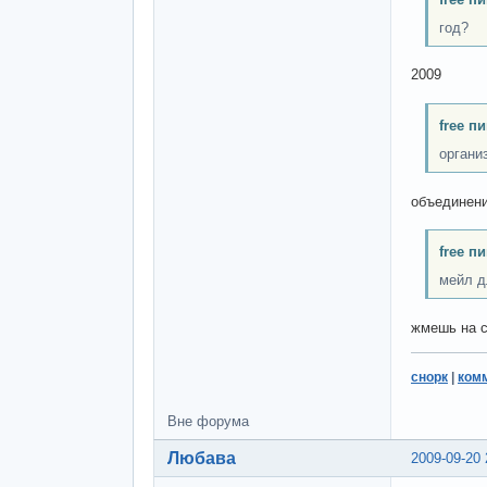
год?
2009
free п
органи
объединени
free п
мейл д
жмешь на с
снорк
|
ком
Вне форума
Любава
2009-09-20 