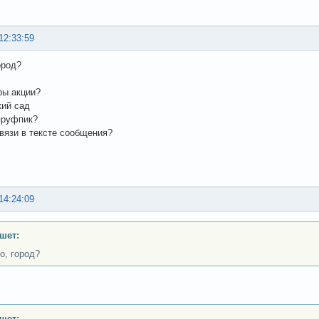
12:33:59
ород?
ры акции?
кий сад
пруфпик?
вязи в тексте сообщения?
14:24:09
ишет:
о, город?
ишет: