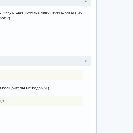
#8
0 минут. Еще полчаса надо перетаскивать их
рать:)
#9
и поощрительные подарки )
ут.