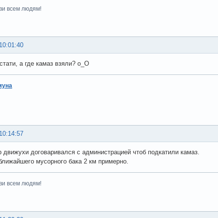
ви всем людям!
10:01:40
стати, а где камаз взяли? о_О
муна
10:14:57
р движухи договаривался с администрацией чтоб подкатили камаз.
ближайшего мусорного бака 2 км примерно.
ви всем людям!