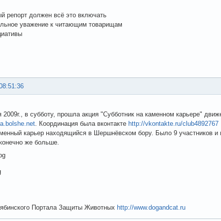
й репорт должен всё это включать
альное уважение к читающим товарищам
циативы
08:51:36
я 2009г., в субботу, прошла акция "Субботник на каменном карьере" дви
ra.bolshe.net
. Координация была вконтакте
http://vkontakte.ru/club4892767
менный карьер находящийся в Шершнёвском бору. Было 9 участников и 
конечно же больше.
лябинского Портала Защиты Животных
http://www.dogandcat.ru