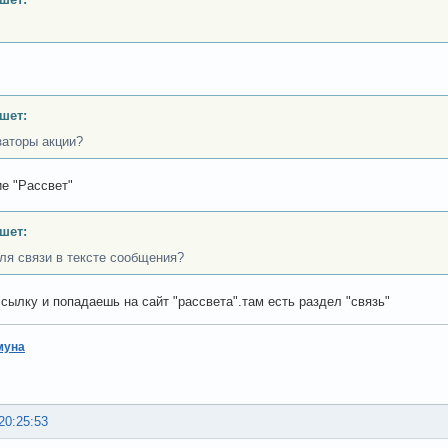
ишет:
заторы акции?
е "Рассвет"
ишет:
ля связи в тексте сообщения?
сылку и попадаешь на сайт "рассвета".там есть раздел "связь"
муна
20:25:53