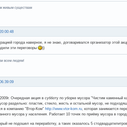
ем живым существам
20:00:48
рацией города наверное, я не знаю, договаривался организатор этой акц
одили эти переговоры
))
ви всем людям!
06:39:09
 2009г. Очередная акция в субботу по уборке мусора "Чистим каменный ка
усор раздельно: пластик, стекло, жесть и остальной мусор, не подходя
я в компанию "Втор-Ком"
http://www.vtor-kom.ru
, которая занимается пер
анного мусора у населения. Работает 10 точек по приёму мусора в горо
орый не подошел на переработку, а таких оказалось 5 стодвадцатилитро