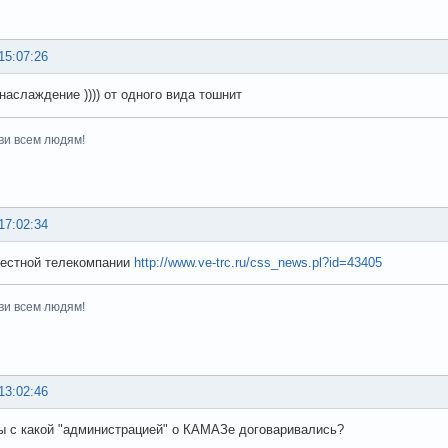
15:07:26
 наслаждение )))) от одного вида тошнит
ви всем людям!
17:02:34
местной телекомпании
http://www.ve-trc.ru/css_news.pl?id=43405
ви всем людям!
13:02:46
ы с какой "администрацией" о КАМАЗе договаривались?