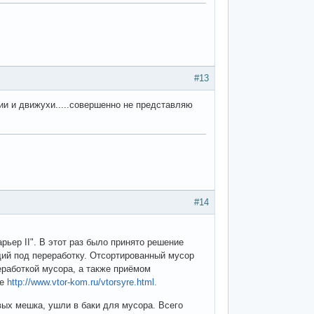
#13
ии и движухи.....совершенно не представляю
#14
рьер II". В этот раз было принято решение
щий под переработку. Отсортированный мусор
еработкой мусора, а также приёмом
де
http://www.vtor-kom.ru/vtorsyre.html.
вых мешка, ушли в баки для мусора. Всего