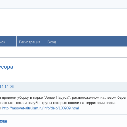
иск
Регистрация
Вход
усора
14:14:06
я провели уборку в парке "Алые Паруса", расположенном на левом берег
вотных - кота и голубя, трупы которых нашли на территории парка.
ии
http://rassvet-altruism.ru/info/delo/100909.html
муна