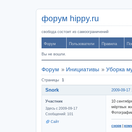
форум hippy.ru
свобода состоит из самоограничений
Форум
Пользователи
Правила
По
Вы не вошли.
Форум
»
Инициативы
»
Уборка м
Страницы
1
Snork
2009-09-17 
Участник
10 сентябр
мёртвых жи
Здесь с 2009-09-17
Фотограф
Сообщений: 101
Сайт
снорк
|
ком