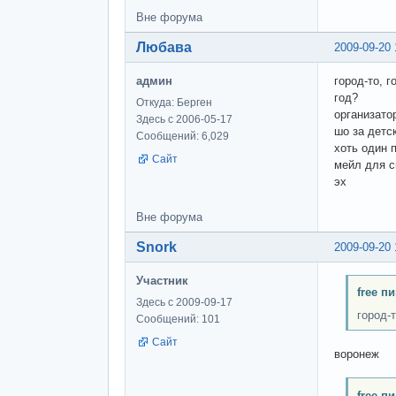
Вне форума
Любава
2009-09-20 
админ
город-то, г
год?
Откуда: Берген
организато
Здесь с 2006-05-17
шо за детс
Сообщений: 6,029
хоть один 
Сайт
мейл для с
эх
Вне форума
Snork
2009-09-20 
Участник
free п
Здесь с 2009-09-17
город-т
Сообщений: 101
Сайт
воронеж
free п