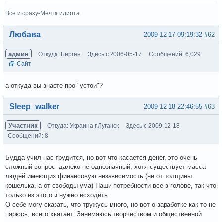
Все и сразу-Мечта идиота
Вне форума
Любава
2009-12-17 09:19:32
#62
админ
Откуда: Берген
Здесь с 2006-05-17
Сообщений: 6,029
Сайт
а откуда вы знаете про "устои"?
Вне форума
Sleep_walker
2009-12-18 22:46:55
#63
Участник
Откуда: Украина г.Луганск
Здесь с 2009-12-18
Сообщений: 8
Будда учил нас трудится, но вот что касается денег, это очень
сложный вопрос, далеко не однозначный, хотя существует масса
людей имеющих финансовую независимость (не от толщины
кошелька, а от свободы ума) Наши потребности все в голове, так что
только из этого и нужно исходить..
О себе могу сказать, что тружусь много, но вот о заработке как то не
парюсь, всего хватает..Занимаюсь творчеством и общественной