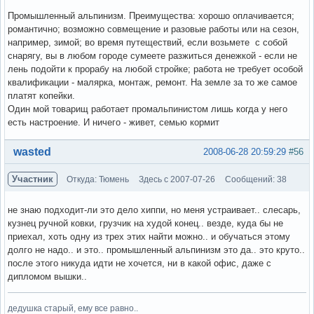
Промышленный альпинизм. Преимущества: хорошо оплачивается;
романтично; возможно совмещение и разовые работы или на сезон,
например, зимой; во время путеществий, если возьмете с собой
снарягу, вы в любом городе сумеете разжиться денежкой - если не
лень подойти к прорабу на любой стройке; работа не требует особой
квалификации - малярка, монтаж, ремонт. На земле за то же самое
платят копейки.
Один мой товарищ работает промальпинистом лишь когда у него
есть настроение. И ничего - живет, семью кормит
Вне форума
wasted
2008-06-28 20:59:29
#56
Участник
Откуда: Тюмень
Здесь с 2007-07-26
Сообщений: 38
не знаю подходит-ли это дело хиппи, но меня устраивает.. слесарь,
кузнец ручной ковки, грузчик на худой конец.. везде, куда бы не
приехал, хоть одну из трех этих найти можно.. и обучаться этому
долго не надо.. и это.. промышленный альпинизм это да.. это круто..
после этого никуда идти не хочется, ни в какой офис, даже с
дипломом вышки..
дедушка старый, ему все равно..