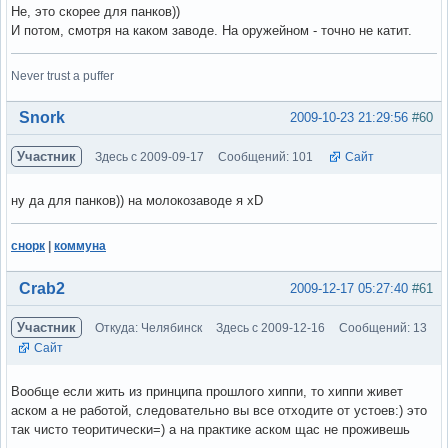
Не, это скорее для панков))
И потом, смотря на каком заводе. На оружейном - точно не катит.
Never trust a puffer
Вне форума
Snork
2009-10-23 21:29:56
#60
Участник
Здесь с 2009-09-17
Сообщений: 101
Сайт
ну да для панков)) на молокозаводе я xD
снорк
|
коммуна
Вне форума
Crab2
2009-12-17 05:27:40
#61
Участник
Откуда: Челябинск
Здесь с 2009-12-16
Сообщений: 13
Сайт
Вообще если жить из принципа прошлого хиппи, то хиппи живет
аском а не работой, следовательно вы все отходите от устоев:) это
так чисто теоритически=) а на практике аском щас не проживешь