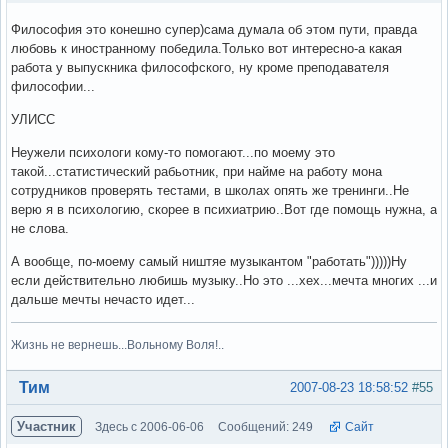
Философия это конешно супер)сама думала об этом пути, правда
любовь к иностранному победила.Только вот интересно-а какая
работа у выпускника философского, ну кроме преподавателя
философии...
УЛИСС
Неужели психологи кому-то помогают...по моему это
такой...статистический рабьотник, при найме на работу мона
сотрудников проверять тестами, в школах опять же тренинги..Не
верю я в психологию, скорее в психиатрию..Вот где помощь нужна, а
не слова.
А вообще, по-моему самый ништяе музыкантом "работать")))))Ну
если действительно любишь музыку..Но это ...хех...мечта многих ...и
дальше мечты нечасто идет...
Жизнь не вернешь...Вольному Воля!..
Вне форума
Тим
2007-08-23 18:58:52
#55
Участник
Здесь с 2006-06-06
Сообщений: 249
Сайт