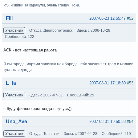
P.S. Извини за каракули, очень спешу. Пока.
Вне форума
Fill
2007-06-23 12:55:47
#52
Участник
Откуда: Днепропетровск
Здесь с 2006-10-28
Сообщений: 122
АСК - вот настоящая работа
Я ем города, морями запиваю моя борода небо заслоняет, гром и молнии
туманы и дожди...
Вне форума
L_fa
2007-08-01 17:18:30
#53
Участник
Здесь с 2007-07-31
Сообщений: 29
я буду философом. когда выучусь))
Вне форума
Una_Ave
2007-08-01 19:50:38
#54
Участник
Откуда: Тольятти
Здесь с 2007-04-28
Сообщений: 219