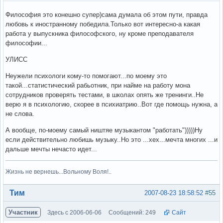
Философия это конешно супер)сама думала об этом пути, правда
любовь к иностранному победила.Только вот интересно-а какая
работа у выпускника философского, ну кроме преподавателя
философии...
УЛИСС
Неужели психологи кому-то помогают...по моему это
такой...статистический рабьотник, при найме на работу мона
сотрудников проверять тестами, в школах опять же тренинги..Не
верю я в психологию, скорее в психиатрию..Вот где помощь нужна, а
не слова.
А вообще, по-моему самый ништяе музыкантом "работать")))))Ну
если действительно любишь музыку..Но это ...хех...мечта многих ...и
дальше мечты нечасто идет...
Жизнь не вернешь...Вольному Воля!..
Вне форума
Тим
2007-08-23 18:58:52
#55
Участник
Здесь с 2006-06-06
Сообщений: 249
Сайт