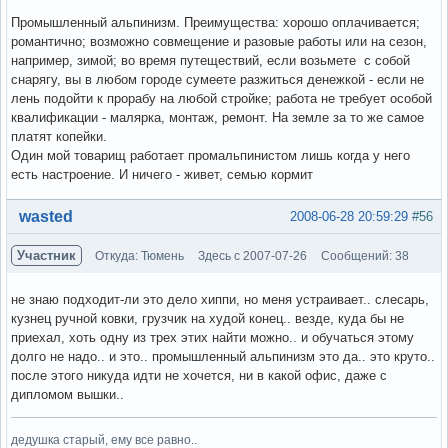
Промышленный альпинизм. Преимущества: хорошо оплачивается;
романтично; возможно совмещение и разовые работы или на сезон,
например, зимой; во время путеществий, если возьмете с собой
снарягу, вы в любом городе сумеете разжиться денежкой - если не
лень подойти к прорабу на любой стройке; работа не требует особой
квалификации - малярка, монтаж, ремонт. На земле за то же самое
платят копейки.
Один мой товарищ работает промальпинистом лишь когда у него
есть настроение. И ничего - живет, семью кормит
Вне форума
wasted
2008-06-28 20:59:29
#56
Участник
Откуда: Тюмень
Здесь с 2007-07-26
Сообщений: 38
не знаю подходит-ли это дело хиппи, но меня устраивает.. слесарь,
кузнец ручной ковки, грузчик на худой конец.. везде, куда бы не
приехал, хоть одну из трех этих найти можно.. и обучаться этому
долго не надо.. и это.. промышленный альпинизм это да.. это круто..
после этого никуда идти не хочется, ни в какой офис, даже с
дипломом вышки..
дедушка старый, ему все равно..