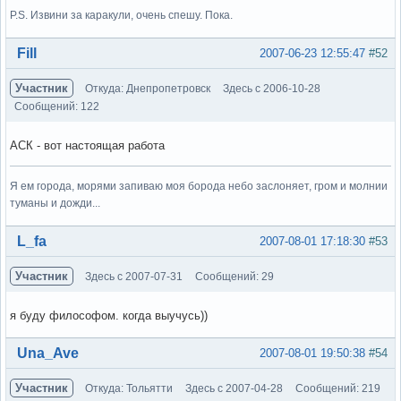
P.S. Извини за каракули, очень спешу. Пока.
Вне форума
Fill
2007-06-23 12:55:47
#52
Участник
Откуда: Днепропетровск
Здесь с 2006-10-28
Сообщений: 122
АСК - вот настоящая работа
Я ем города, морями запиваю моя борода небо заслоняет, гром и молнии
туманы и дожди...
Вне форума
L_fa
2007-08-01 17:18:30
#53
Участник
Здесь с 2007-07-31
Сообщений: 29
я буду философом. когда выучусь))
Вне форума
Una_Ave
2007-08-01 19:50:38
#54
Участник
Откуда: Тольятти
Здесь с 2007-04-28
Сообщений: 219