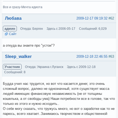
Все и сразу-Мечта идиота
Вне форума
Любава
2009-12-17 09:19:32
#62
админ
Откуда: Берген
Здесь с 2006-05-17
Сообщений: 6,029
Сайт
а откуда вы знаете про "устои"?
Вне форума
Sleep_walker
2009-12-18 22:46:55
#63
Участник
Откуда: Украина г.Луганск
Здесь с 2009-12-18
Сообщений: 8
Будда учил нас трудится, но вот что касается денег, это очень
сложный вопрос, далеко не однозначный, хотя существует масса
людей имеющих финансовую независимость (не от толщины
кошелька, а от свободы ума) Наши потребности все в голове, так что
только из этого и нужно исходить..
О себе могу сказать, что тружусь много, но вот о заработке как то не
парюсь, всего хватает..Занимаюсь творчеством и общественной