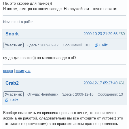
Не, это скорее для панков))
И потом, смотря на каком заводе. На оружейном - точно не катит.
Never trust a puffer
Вне форума
Snork
2009-10-23 21:29:56
#60
Участник
Здесь с 2009-09-17
Сообщений: 101
Сайт
ну да для панков)) на молокозаводе я xD
снорк
|
коммуна
Вне форума
Crab2
2009-12-17 05:27:40
#61
Участник
Откуда: Челябинск
Здесь с 2009-12-16
Сообщений: 13
Сайт
Вообще если жить из принципа прошлого хиппи, то хиппи живет
аском а не работой, следовательно вы все отходите от устоев:) это
так чисто теоритически=) а на практике аском щас не проживешь