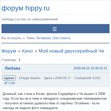
форум hippy.ru
свобода состоит из самоограничений
Вы не вошли.
Темы:
Активные
|
Без ответа
Форум
»
Кино
»
Мой новый двухсерийный Че
Страницы
1
Любава
2009-09-24 19:38:03
#1
админ
Откуда: Берген
Здесь с 2006-05-17
Сообщений: 6,029
Сайт
Длинный, как стена в Китае, фильм Содерберга о Че вышел в 2008
году. Если вы не в теме и обладаете скандинавским темпераментом
- получите истинное удовольствие от картины. Особенно - если
никогда не видели фото команданте.