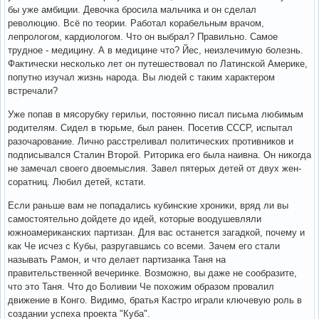
бы уже амбиции. Девочка бросила мальчика и он сделал
революцию. Всё по теории. Работал корабельным врачом,
лепрологом, кардиологом. Что он выбрал? Правильно. Самое
трудное - медицину. А в медицине что? Йес, неизлечимую болезнь.
Фактически несколько лет он путешествовал по Латинской Америке,
попутно изучал жизнь народа. Вы людей с таким характером
встречали?
Уже попав в мясорубку герильи, постоянно писал письма любимым
родителям. Сидел в тюрьме, был ранен. Посетив СССР, испытал
разочарование. Лично расстреливал политических противников и
подписывался Сталин Второй. Риторика его была наивна. Он никогда
не замечал своего двоемыслия. Завел пятерых детей от двух жен-
соратниц. Любил детей, кстати.
Если раньше вам не попадались кубинские хроники, вряд ли вы
самостоятельно дойдете до идей, которые воодушевляли
южноамериканских партизан. Для вас останется загадкой, почему и
как Че исчез с Кубы, разругавшись со всеми. Зачем его стали
называть Рамон, и что делает партизанка Таня на
правительственной вечеринке. Возможно, вы даже не сообразите,
что это Таня. Что до Боливии Че похожим образом провалил
движение в Конго. Видимо, братья Кастро играли ключевую роль в
создании успеха проекта "Куба".