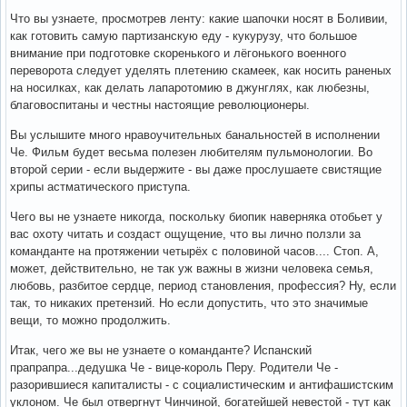
Что вы узнаете, просмотрев ленту: какие шапочки носят в Боливии,
как готовить самую партизанскую еду - кукурузу, что большое
внимание при подготовке скоренького и лёгонького военного
переворота следует уделять плетению скамеек, как носить раненых
на носилках, как делать лапаротомию в джунглях, как любезны,
благовоспитаны и честны настоящие революционеры.
Вы услышите много нравоучительных банальностей в исполнении
Че. Фильм будет весьма полезен любителям пульмонологии. Во
второй серии - если выдержите - вы даже прослушаете свистящие
хрипы астматического приступа.
Чего вы не узнаете никогда, поскольку биопик наверняка отобьет у
вас охоту читать и создаст ощущение, что вы лично ползли за
команданте на протяжении четырёх с половиной часов.... Стоп. А,
может, действительно, не так уж важны в жизни человека семья,
любовь, разбитое сердце, период становления, профессия? Ну, если
так, то никаких претензий. Но если допустить, что это значимые
вещи, то можно продолжить.
Итак, чего же вы не узнаете о команданте? Испанский
прапрапра...дедушка Че - вице-король Перу. Родители Че -
разорившиеся капиталисты - с социалистическим и антифашистским
уклоном. Че был отвергнут Чинчиной, богатейшей невестой - тут как