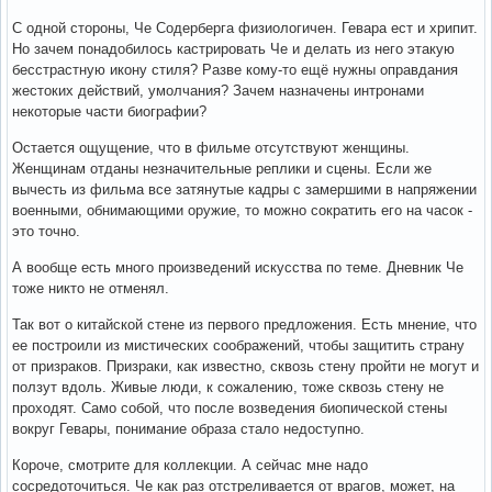
С одной стороны, Че Содерберга физиологичен. Гевара ест и хрипит.
Но зачем понадобилось кастрировать Че и делать из него этакую
бесстрастную икону стиля? Разве кому-то ещё нужны оправдания
жестоких действий, умолчания? Зачем назначены интронами
некоторые части биографии?
Остается ощущение, что в фильме отсутствуют женщины.
Женщинам отданы незначительные реплики и сцены. Если же
вычесть из фильма все затянутые кадры с замершими в напряжении
военными, обнимающими оружие, то можно сократить его на часок -
это точно.
А вообще есть много произведений искусства по теме. Дневник Че
тоже никто не отменял.
Так вот о китайской стене из первого предложения. Есть мнение, что
ее построили из мистических соображений, чтобы защитить страну
от призраков. Призраки, как известно, сквозь стену пройти не могут и
ползут вдоль. Живые люди, к сожалению, тоже сквозь стену не
проходят. Само собой, что после возведения биопической стены
вокруг Гевары, понимание образа стало недоступно.
Короче, смотрите для коллекции. А сейчас мне надо
сосредоточиться. Че как раз отстреливается от врагов, может, на