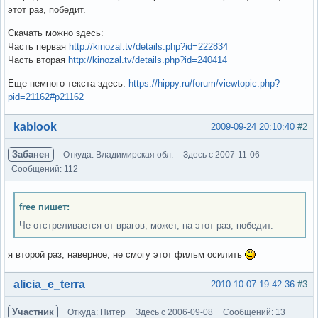
этот раз, победит.
Скачать можно здесь:
Часть первая
http://kinozal.tv/details.php?id=222834
Часть вторая
http://kinozal.tv/details.php?id=240414
Еще немного текста здесь:
https://hippy.ru/forum/viewtopic.php?
pid=21162#p21162
Вне форума
kablook
2009-09-24 20:10:40
#2
Забанен
Откуда: Владимирская обл.
Здесь с 2007-11-06
Сообщений: 112
free пишет:
Че отстреливается от врагов, может, на этот раз, победит.
я второй раз, наверное, не смогу этот фильм осилить
Вне форума
alicia_e_terra
2010-10-07 19:42:36
#3
Участник
Откуда: Питер
Здесь с 2006-09-08
Сообщений: 13