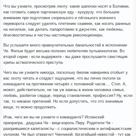
Что вы узнаете, просмотрев ленту: какие шапочки носят в Боливии,
как готовить самую партизанскую еду - кукурузу, что большое
внимание при подготовке скоренького и лёгонького военного
переворота следует уделять плетению скамеек, как носить раненых
на носилках, как делать лапаротомию в джунглях, как любезны,
благовоспитаны и честны настоящие революционеры.
Вы услышите много нравоучительных банальностей в исполнении
Че. Фильм будет весьма полезен любителям пульмонологии. Во
второй серии - если выдержите - вы даже прослушаете свистящие
хрипы астматического приступа.
Чего вы не узнаете никогда, поскольку биопик наверняка отобьет у
вас охоту читать и создаст ощущение, что вы лично ползли за
команданте на протяжении четырёх с половиной часов.... Стоп. А,
может, действительно, не так уж важны в жизни человека семья,
любовь, разбитое сердце, период становления, профессия? Ну, если
так, то никаких претензий. Но если допустить, что это значимые
вещи, то можно продолжить.
Итак, чего же вы не узнаете о команданте? Испанский
прапрапра...дедушка Че - вице-король Перу. Родители Че -
разорившиеся капиталисты - с социалистическим и антифашистским
уклоном. Че был отвергнут Чинчиной, богатейшей невестой - тут как