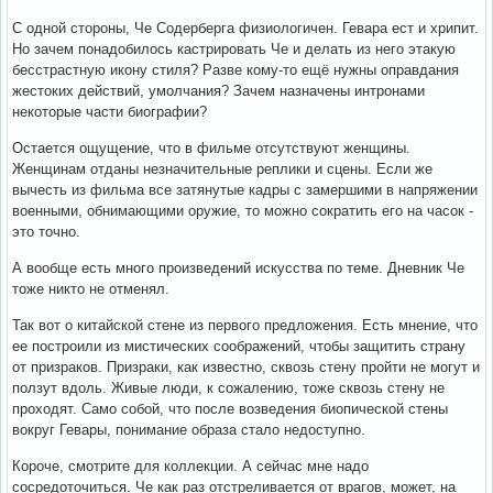
С одной стороны, Че Содерберга физиологичен. Гевара ест и хрипит.
Но зачем понадобилось кастрировать Че и делать из него этакую
бесстрастную икону стиля? Разве кому-то ещё нужны оправдания
жестоких действий, умолчания? Зачем назначены интронами
некоторые части биографии?
Остается ощущение, что в фильме отсутствуют женщины.
Женщинам отданы незначительные реплики и сцены. Если же
вычесть из фильма все затянутые кадры с замершими в напряжении
военными, обнимающими оружие, то можно сократить его на часок -
это точно.
А вообще есть много произведений искусства по теме. Дневник Че
тоже никто не отменял.
Так вот о китайской стене из первого предложения. Есть мнение, что
ее построили из мистических соображений, чтобы защитить страну
от призраков. Призраки, как известно, сквозь стену пройти не могут и
ползут вдоль. Живые люди, к сожалению, тоже сквозь стену не
проходят. Само собой, что после возведения биопической стены
вокруг Гевары, понимание образа стало недоступно.
Короче, смотрите для коллекции. А сейчас мне надо
сосредоточиться. Че как раз отстреливается от врагов, может, на