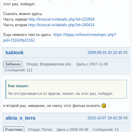
этот раз, победит.
Скачать можно здесь:
Часть первая
http://kinozal.tv/details.php?id=222834
Часть вторая
http://kinozal.tv/details.php?id=240414
Еще немного текста здесь:
https://hippy.ru/forum/viewtopic.php?
pid=21162#p21162
Вне форума
kablook
2009-09-24 20:10:40
#2
Забанен
Откуда: Владимирская обл.
Здесь с 2007-11-06
Сообщений: 112
free пишет:
Че отстреливается от врагов, может, на этот раз, победит.
я второй раз, наверное, не смогу этот фильм осилить
Вне форума
alicia_e_terra
2010-10-07 19:42:36
#3
Участник
Откуда: Питер
Здесь с 2006-09-08
Сообщений: 13