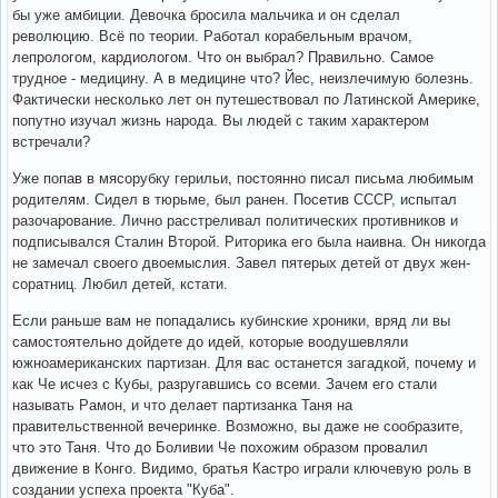
бы уже амбиции. Девочка бросила мальчика и он сделал
революцию. Всё по теории. Работал корабельным врачом,
лепрологом, кардиологом. Что он выбрал? Правильно. Самое
трудное - медицину. А в медицине что? Йес, неизлечимую болезнь.
Фактически несколько лет он путешествовал по Латинской Америке,
попутно изучал жизнь народа. Вы людей с таким характером
встречали?
Уже попав в мясорубку герильи, постоянно писал письма любимым
родителям. Сидел в тюрьме, был ранен. Посетив СССР, испытал
разочарование. Лично расстреливал политических противников и
подписывался Сталин Второй. Риторика его была наивна. Он никогда
не замечал своего двоемыслия. Завел пятерых детей от двух жен-
соратниц. Любил детей, кстати.
Если раньше вам не попадались кубинские хроники, вряд ли вы
самостоятельно дойдете до идей, которые воодушевляли
южноамериканских партизан. Для вас останется загадкой, почему и
как Че исчез с Кубы, разругавшись со всеми. Зачем его стали
называть Рамон, и что делает партизанка Таня на
правительственной вечеринке. Возможно, вы даже не сообразите,
что это Таня. Что до Боливии Че похожим образом провалил
движение в Конго. Видимо, братья Кастро играли ключевую роль в
создании успеха проекта "Куба".