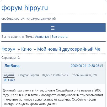
форум hippy.ru
свобода состоит из самоограничений
Вы не вошли.
Темы:
Активные
|
Без ответа
Форум
»
Кино
»
Мой новый двухсерийный Че
Страницы
1
Любава
2009-09-24 19:38:03
#1
админ
Откуда: Берген
Здесь с 2006-05-17
Сообщений: 6,029
Сайт
Длинный, как стена в Китае, фильм Содерберга о Че вышел в 2008
году. Если вы не в теме и обладаете скандинавским темпераментом
- получите истинное удовольствие от картины. Особенно - если
никогда не видели фото команданте.