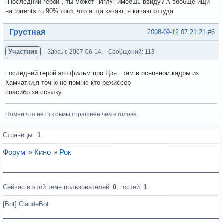
"Последний герой", ты может "Иглу" имеешь ввиду? А вообще ищи
на torrents.ru 90% того, что я ща качаю, я качаю оттуда
Вне форума
Грустная
2008-09-12 07:21:21
#6
Участник
Здесь с 2007-06-14
Сообщений: 113
последний герой это фильм про Цоя...там в основном кадры из
Камчатки,я точно не помню кто режиссер
спасибо за ссылку.
Помни что нет тюрьмы страшнее чем в голове
Вне форума
Страницы
1
Форум
»
Кино
»
Рок
Сейчас в этой теме пользователей:
0
, гостей:
1
[Bot] ClaudeBot