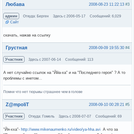
Вне форума
Любава
2008-08-23 11:22:13
#3
админ
Откуда: Берген
Здесь с 2006-05-17
Сообщений: 6,029
Сайт
скачать, нажав на ссылку
Вне форума
Грустная
2008-09-09 19:55:30
#4
Участник
Здесь с 2007-06-14
Сообщений: 113
А нет случайно ссылок на "Ййа-ха" и на "Последнего героя" ? А то
проблемы с инетом...
Помни что нет тюрьмы страшнее чем в голове
Вне форума
Z@mpoliT
2008-09-10 00:28:21
#5
Участник
Откуда: Гомель
Здесь с 2008-07-07
Сообщений: 69
"Йя-хха"-
http://www.mikenaumenko.ru/video/ya-hha.avi
А что за