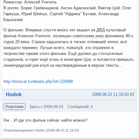
Режиссер: Алексей Учитель
В ролях: Борис Гребенщиков, Антон Адасинский, Виктор Цой, Олег
Гаркуша, Юрий Шевчук, Сергей "Африка" Бугаев, Александр
Башлачёв
О фильме: Впервые спустя много лет вышел на ДВД культовый
фильм Алексея Учителя, посвящен советскому року-феномену 80-х
годов 20 века. Страна задыхалась в тисках отжившей эпохи, всё
жаждало перемен. Лучше всего, пожалуй, это отражено в
творчестве героев этого фильма. Ещё далеко до стотысячных
стадионов, и горит ещё огонь в кочегарке Цоя, и пытаются прикрыть
ленинградский рок-клуб за неутверждённые в верхах тексты...
http://kinozal.tv/details.php?id=120098
Вне форума
Hodok
2008-08-23 11:19:03
#2
Участник
Здесь с 2008-08-23
Сообщений: 3
Хм... И где это фильм сейчас найти можно?
Отредактировано Hodok (2008-08-23 11:19:15)