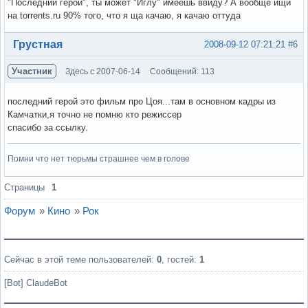
"Последний герой", ты может "Иглу" имеешь ввиду? А вообще ищи
на torrents.ru 90% того, что я ща качаю, я качаю оттуда
Вне форума
Грустная
2008-09-12 07:21:21
#6
Участник
Здесь с 2007-06-14
Сообщений: 113
последний герой это фильм про Цоя...там в основном кадры из
Камчатки,я точно не помню кто режиссер
спасибо за ссылку.
Помни что нет тюрьмы страшнее чем в голове
Вне форума
Страницы
1
Форум
»
Кино
»
Рок
Сейчас в этой теме пользователей:
0
, гостей:
1
[Bot] ClaudeBot