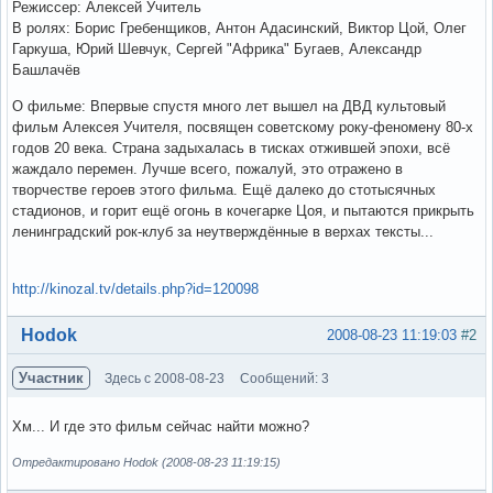
Режиссер: Алексей Учитель
В ролях: Борис Гребенщиков, Антон Адасинский, Виктор Цой, Олег
Гаркуша, Юрий Шевчук, Сергей "Африка" Бугаев, Александр
Башлачёв
О фильме: Впервые спустя много лет вышел на ДВД культовый
фильм Алексея Учителя, посвящен советскому року-феномену 80-х
годов 20 века. Страна задыхалась в тисках отжившей эпохи, всё
жаждало перемен. Лучше всего, пожалуй, это отражено в
творчестве героев этого фильма. Ещё далеко до стотысячных
стадионов, и горит ещё огонь в кочегарке Цоя, и пытаются прикрыть
ленинградский рок-клуб за неутверждённые в верхах тексты...
http://kinozal.tv/details.php?id=120098
Вне форума
Hodok
2008-08-23 11:19:03
#2
Участник
Здесь с 2008-08-23
Сообщений: 3
Хм... И где это фильм сейчас найти можно?
Отредактировано Hodok (2008-08-23 11:19:15)