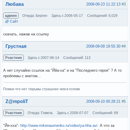
Вне форума
Любава
2008-08-23 11:22:13
#3
админ
Откуда: Берген
Здесь с 2006-05-17
Сообщений: 6,029
Сайт
скачать, нажав на ссылку
Вне форума
Грустная
2008-09-09 19:55:30
#4
Участник
Здесь с 2007-06-14
Сообщений: 113
А нет случайно ссылок на "Ййа-ха" и на "Последнего героя" ? А то
проблемы с инетом...
Помни что нет тюрьмы страшнее чем в голове
Вне форума
Z@mpoliT
2008-09-10 00:28:21
#5
Участник
Откуда: Гомель
Здесь с 2008-07-07
Сообщений: 69
"Йя-хха"-
http://www.mikenaumenko.ru/video/ya-hha.avi
А что за