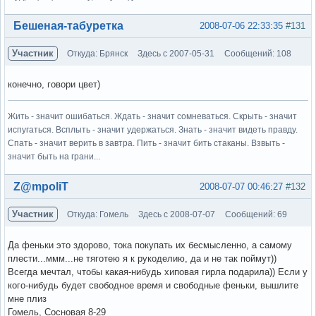
Вне форума
Бешеная-табуретка
2008-07-06 22:33:35
#131
Участник
Откуда: Брянск
Здесь с 2007-05-31
Сообщений: 108
конечно, говори цвет)
Жить - значит ошибаться. Ждать - значит сомневаться. Скрыть - значит
испугаться. Всплыть - значит удержаться. Знать - значит видеть правду.
Спать - значит верить в завтра. Пить - значит бить стаканы. Взвыть -
значит быть на грани...
Вне форума
Z@mpoliT
2008-07-07 00:46:27
#132
Участник
Откуда: Гомель
Здесь с 2008-07-07
Сообщений: 69
Да феньки это здорово, тока покупать их бесмысленно, а самому
плести...ммм...не тяготею я к рукоделию, да и не так поймут))
Всегда мечтал, чтобы какая-нибудь хиповая гирла подарила)) Если у
кого-нибудь будет свободное время и свободные феньки, вышлите
мне плиз
Гомель, Сосновая 8-29