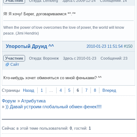
Участник
Откуда: Lemberg
Здесь с 2009-12-24
Сообщений: 14
Я! Я хочу! Берег, договариваемся *^.^*
When the power of love overcomes the love of power, the world will know
peace. (Jimi Hendrix)
Вне форума
Упоротый Друид ^^
2010-01-23 11:51:54
#150
Участник
Откуда: Воронеж
Здесь с 2010-01-23
Сообщений: 23
Сайт
Кто-нибудь хочет обменяться со мной феньками? ^^
Вне форума
Страницы
Назад
1
…
4
5
6
7
8
Вперед
Форум
»
Атрибутика
»
)) Давай устроим глобальный обмен фенек!!!!
Сейчас в этой теме пользователей:
0
, гостей:
1