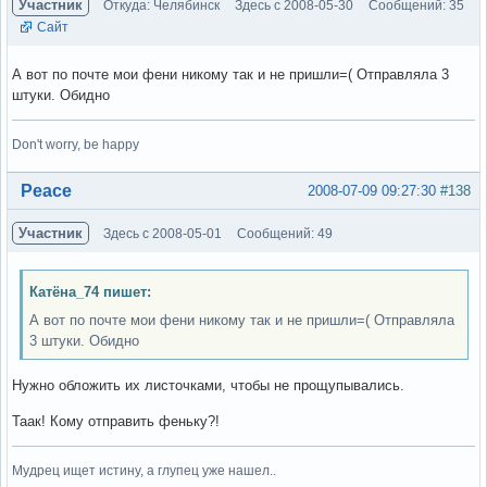
Участник
Откуда: Челябинск
Здесь с 2008-05-30
Сообщений: 35
Сайт
А вот по почте мои фени никому так и не пришли=( Отправляла 3
штуки. Обидно
Don't worry, be happy
Вне форума
Peace
2008-07-09 09:27:30
#138
Участник
Здесь с 2008-05-01
Сообщений: 49
Катёна_74 пишет:
А вот по почте мои фени никому так и не пришли=( Отправляла
3 штуки. Обидно
Нужно обложить их листочками, чтобы не прощупывались.
Таак! Кому отправить феньку?!
Мудрец ищет истину, а глупец уже нашел..