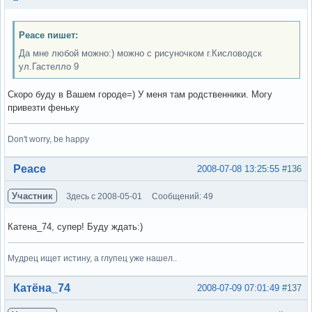
Peace пишет:
Да мне любой можно:) можно с рисуночком г.Кисловодск
ул.Гастелло 9
Скоро буду в Вашем городе=) У меня там родственники. Могу
привезти феньку
Don't worry, be happy
Вне форума
Peace
2008-07-08 13:25:55
#136
Участник
Здесь с 2008-05-01
Сообщений: 49
Катена_74, супер! Буду ждать:)
Мудрец ищет истину, а глупец уже нашел..
Вне форума
Катёна_74
2008-07-09 07:01:49
#137