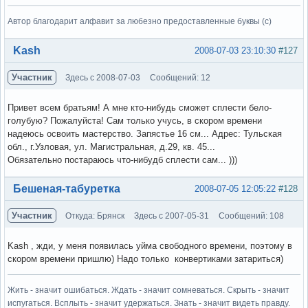
Автор благодарит алфавит за любезно предоставленные буквы (с)
Вне форума
Kash
2008-07-03 23:10:30
#127
Участник
Здесь с 2008-07-03
Сообщений: 12
Привет всем братьям! А мне кто-нибудь сможет сплести бело-
голубую? Пожалуйста! Сам только учусь, в скором времени
надеюсь освоить мастерство. Запястье 16 см... Адрес: Тульская
обл., г.Узловая, ул. Магистральная, д.29, кв. 45...
Обязательно постараюсь что-нибудб сплести сам... )))
Вне форума
Бешеная-табуретка
2008-07-05 12:05:22
#128
Участник
Откуда: Брянск
Здесь с 2007-05-31
Сообщений: 108
Kash , жди, у меня появилась уйма свободного времени, поэтому в
скором времени пришлю) Надо только конвертиками затариться)
Жить - значит ошибаться. Ждать - значит сомневаться. Скрыть - значит
испугаться. Всплыть - значит удержаться. Знать - значит видеть правду.