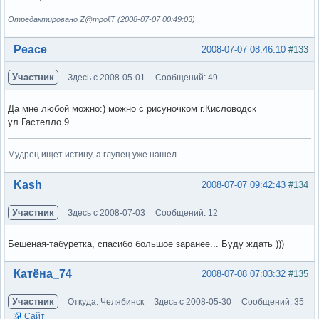
Отредактировано Z@mpoliT (2008-07-07 00:49:03)
Вне форума
Peace
2008-07-07 08:46:10
#133
Участник
Здесь с 2008-05-01
Сообщений: 49
Да мне любой можно:) можно с рисуночком г.Кисловодск
ул.Гастелло 9
Мудрец ищет истину, а глупец уже нашел..
Вне форума
Kash
2008-07-07 09:42:43
#134
Участник
Здесь с 2008-07-03
Сообщений: 12
Бешеная-табуретка, спасибо большое заранее... Буду ждать )))
Вне форума
Катёна_74
2008-07-08 07:03:32
#135
Участник
Откуда: Челябинск
Здесь с 2008-05-30
Сообщений: 35
Сайт