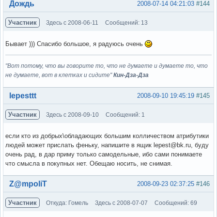
Вне форума
Дождь
2008-07-14 04:21:03
#144
Участник
Здесь с 2008-06-11
Сообщений: 13
Бывает ))) Спасибо большое, я радуюсь очень
"Вот потому, что вы говорите то, что не думаете и думаете то, что
не думаете, вот в клетках и сидите"
Кин-Дза-Дза
Вне форума
lepesttt
2008-09-10 19:45:19
#145
Участник
Здесь с 2008-09-10
Сообщений: 1
если кто из добрых\обладающих большим колличеством атрибутики
людей может прислать феньку, напишите в ящик lepest@bk.ru, буду
очень рад, в дар приму только самодельные, ибо сами понимаете
что смысла в покупных нет. Обещаю носить, не снимая.
Вне форума
Z@mpoliT
2008-09-23 02:37:25
#146
Участник
Откуда: Гомель
Здесь с 2008-07-07
Сообщений: 69