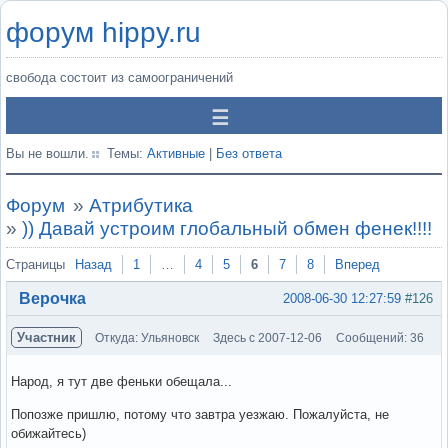
форум hippy.ru
свобода состоит из самоограничений
Вы не вошли.
Темы:
Активные
|
Без ответа
Форум
»
Атрибутика
»
)) Давай устроим глобальный обмен фенек!!!!
Страницы
Назад
1
…
4
5
6
7
8
Вперед
Верочка
2008-06-30 12:27:59
#126
Участник
Откуда: Ульяновск
Здесь с 2007-12-06
Сообщений: 36
Народ, я тут две феньки обещала...
Попозже пришлю, потому что завтра уезжаю. Пожалуйста, не
обижайтесь)