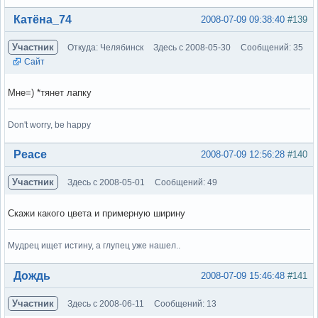
Вне форума
Катёна_74
2008-07-09 09:38:40
#139
Участник
Откуда: Челябинск
Здесь с 2008-05-30
Сообщений: 35
Сайт
Мне=) *тянет лапку
Don't worry, be happy
Вне форума
Peace
2008-07-09 12:56:28
#140
Участник
Здесь с 2008-05-01
Сообщений: 49
Скажи какого цвета и примерную ширину
Мудрец ищет истину, а глупец уже нашел..
Вне форума
Дождь
2008-07-09 15:46:48
#141
Участник
Здесь с 2008-06-11
Сообщений: 13