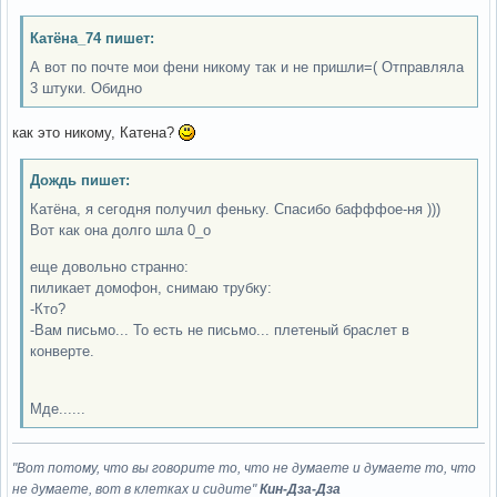
Катёна_74 пишет:
А вот по почте мои фени никому так и не пришли=( Отправляла
3 штуки. Обидно
как это никому, Катена?
Дождь пишет:
Катёна, я сегодня получил феньку. Спасибо бафффое-ня )))
Вот как она долго шла 0_о
еще довольно странно:
пиликает домофон, снимаю трубку:
-Кто?
-Вам письмо... То есть не письмо... плетеный браслет в
конверте.
Мде......
"Вот потому, что вы говорите то, что не думаете и думаете то, что
не думаете, вот в клетках и сидите"
Кин-Дза-Дза