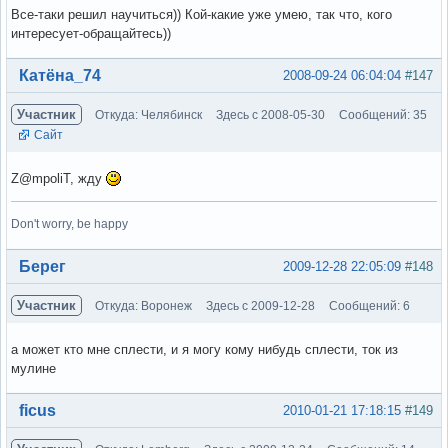
Все-таки решил научиться)) Кой-какие уже умею, так что, кого
интересует-обращайтесь))
Вне форума
Катёна_74
2008-09-24 06:04:04
#147
Участник
Откуда: Челябинск
Здесь с 2008-05-30
Сообщений: 35
Сайт
Z@mpoliT, жду
Don't worry, be happy
Вне форума
Берег
2009-12-28 22:05:09
#148
Участник
Откуда: Воронеж
Здесь с 2009-12-28
Сообщений: 6
а может кто мне сплести, и я могу кому нибудь сплести, ток из
мулине
Вне форума
ficus
2010-01-21 17:18:15
#149