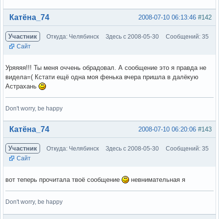
Вне форума
Катёна_74
2008-07-10 06:13:46
#142
Участник
Откуда: Челябинск
Здесь с 2008-05-30
Сообщений: 35
Сайт
Уряяяя!!! Ты меня оччень обрадовал. А сообщение это я правда не
видела=( Кстати ещё одна моя фенька вчера пришла в далёкую
Астрахань
Don't worry, be happy
Вне форума
Катёна_74
2008-07-10 06:20:06
#143
Участник
Откуда: Челябинск
Здесь с 2008-05-30
Сообщений: 35
Сайт
вот теперь прочитала твоё сообщение
невнимательная я
Don't worry, be happy