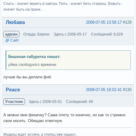
Спать - значит верить в завтра. Пить - значит бить стаканы. Взвыть -
значит быть на грани...
Вне форума
Любава
2008-07-05 13:58:17
#129
админ
Откуда: Берген
Здесь с 2006-05-17
Сообщений: 6,029
Сайт
Бешеная-табуретка пишет:
уйма свободного времени
лучше бы вы делали фнб
Вне форума
Peace
2008-07-05 19:02:41
#130
Участник
Здесь с 2008-05-01
Сообщений: 49
А можно мне фенечку? Сама плету то конечно, но как то стремно
свои носить. Обещаю ответную
Мудрец ищет истину, а глупец уже нашел..