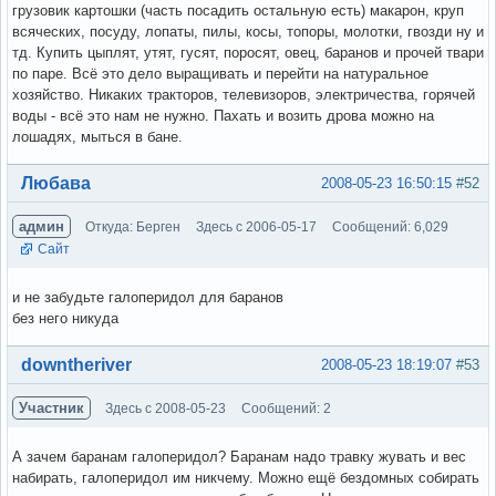
грузовик картошки (часть посадить остальную есть) макарон, круп
всяческих, посуду, лопаты, пилы, косы, топоры, молотки, гвозди ну и
тд. Купить цыплят, утят, гусят, поросят, овец, баранов и прочей твари
по паре. Всё это дело выращивать и перейти на натуральное
хозяйство. Никаких тракторов, телевизоров, электричества, горячей
воды - всё это нам не нужно. Пахать и возить дрова можно на
лошадях, мыться в бане.
Вне форума
Любава
2008-05-23 16:50:15
#52
админ
Откуда: Берген
Здесь с 2006-05-17
Сообщений: 6,029
Сайт
и не забудьте галоперидол для баранов
без него никуда
Вне форума
downtheriver
2008-05-23 18:19:07
#53
Участник
Здесь с 2008-05-23
Сообщений: 2
А зачем баранам галоперидол? Баранам надо травку жувать и вес
набирать, галоперидол им никчему. Можно ещё бездомных собирать