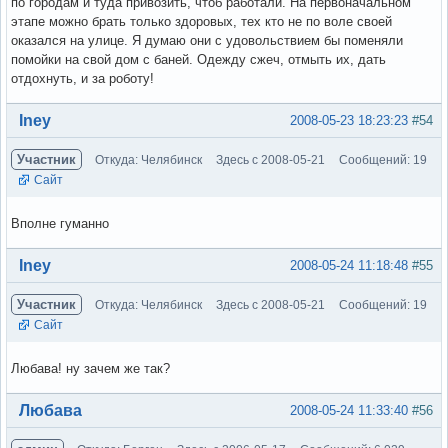
по городам и туда привозить, чтоб работали. На первоначальном
этапе можно брать только здоровых, тех кто не по воле своей
оказался на улице. Я думаю они с удовольствием бы поменяли
помойки на свой дом с баней. Одежду сжеч, отмыть их, дать
отдохнуть, и за роботу!
Вне форума
Iney
2008-05-23 18:23:23
#54
Участник
Откуда: Челябинск
Здесь с 2008-05-21
Сообщений: 19
Сайт
Вполне гуманно
Вне форума
Iney
2008-05-24 11:18:48
#55
Участник
Откуда: Челябинск
Здесь с 2008-05-21
Сообщений: 19
Сайт
Любава! ну зачем же так?
Вне форума
Любава
2008-05-24 11:33:40
#56