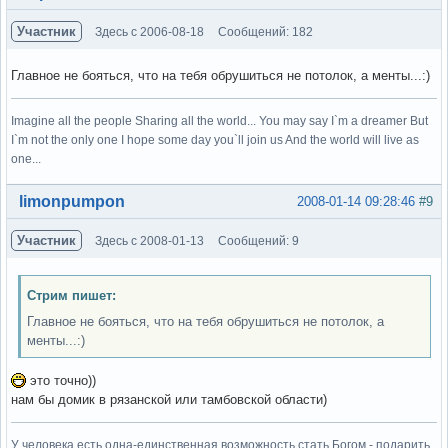
Участник
Здесь с 2006-08-18
Сообщений: 182
Главное не бояться, что на тебя обрушиться не потолок, а менты...:)
Imagine all the people Sharing all the world... You may say I`m a dreamer But
I`m not the only one I hope some day you`ll join us And the world will live as
one...
Вне форума
limonpumpon
2008-01-14 09:28:46
#9
Участник
Здесь с 2008-01-13
Сообщений: 9
Стрим пишет:
Главное не бояться, что на тебя обрушиться не потолок, а
менты...:)
это точно))
нам бы домик в рязанской или тамбовской области)
У человека есть одна-единственная возможность стать Богом - подарить