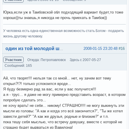
Юрка,если уж в Тамбовской обл подходящий вариант будет,то тоже
хорошо))ты знаешь,я никогда не прочь приехать в Тамбов))
У человека есть одна-единственная возможность стать Богом - подарить
жизнь другому человеку.
Вне форума
2008-01-15 23:20:48
#16
один из той молодой шпаны
Участник
Откуда: Петропавловск
Здесь с 2007-05-27
Сообщений: 165
Ай, что творят!!! нельзя так со мной... нет, ну зачем вот тему
открыл?!?! только успокоился вроде...
Я буду безмерно рад за вас, если у вас получится!!!
а я - трус... я даже не могу примерно представить возраст, в котором
попробую сделать это...
не хочу врать! не себе... никому! СТРАШНО!!!! не могу выкинуть эти
мысли из головы: "А как и когда это всё закончится?", "Ты же хотел
завести детей?" "А как же друзья, родные и близкие?" и т.п.
пока тешу себя мыслью, что встречу девушку, вместе с которой не
страшно будет вырваться из Вавилона!