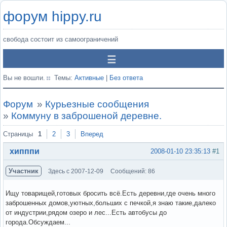
форум hippy.ru
свобода состоит из самоограничений
Вы не вошли.
Темы:
Активные
|
Без ответа
Форум
»
Курьезные сообщения
»
Коммуну в заброшеной деревне.
Страницы
1
2
3
Вперед
хипппи
2008-01-10 23:35:13
#1
Участник
Здесь с 2007-12-09
Сообщений: 86
Ищу товарищей,готовых бросить всё.Есть деревни,где очень много
заброшенных домов,уютных,больших с печкой,я знаю такие,далеко
от индустрии,рядом озеро и лес...Есть автобусы до
города.Обсуждаем...