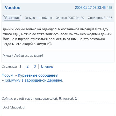
Вне форума
Voodoo
2008-01-17 07:33:45
#25
Участник
Откуда: Челябинск
Здесь с 2007-04-20
Сообщений: 186
деньги нужны только на одежду?! А еостальное выращивайте еду
много еды, можно ее тоже толкнуть если уж так необходимы деньги!
Воюще в идеале отказаться полностью от них, но это возможно
когда много людей в комунне))
Мира и Любви всем людям!
Вне форума
Страницы
1
2
3
Вперед
Форум
»
Курьезные сообщения
»
Коммуну в заброшеной деревне.
Сейчас в этой теме пользователей:
0
, гостей:
1
[Bot] ClaudeBot