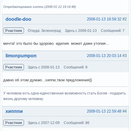
Отредактировано хипппи (2008-01-12 19:14:48)
Вне форума
doodle-doo
2008-01-13 18:59:32
#2
Участник
Откуда: Зеленоград
Здесь с 2008-01-13
Сообщений: 7
мечта! это было бы здорово. идилия. может даже утопия...
Вне форума
limonpumpon
2008-01-13 20:03:14
#3
Участник
Здесь с 2008-01-13
Сообщений: 9
давно об этом думаю...хиппи,твои предложения))
У человека есть одна-единственная возможность стать Богом - подарить
жизнь другому человеку.
Вне форума
хипппи
2008-01-13 22:59:48
#4
Участник
Здесь с 2007-12-09
Сообщений: 86