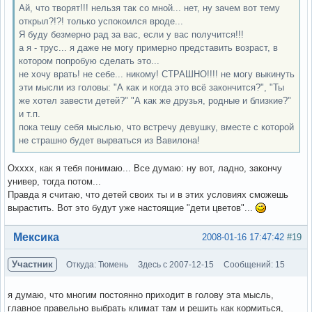
Ай, что творят!!! нельзя так со мной... нет, ну зачем вот тему
открыл?!?! только успокоился вроде...
Я буду безмерно рад за вас, если у вас получится!!!
а я - трус... я даже не могу примерно представить возраст, в
котором попробую сделать это...
не хочу врать! не себе... никому! СТРАШНО!!!! не могу выкинуть
эти мысли из головы: "А как и когда это всё закончится?", "Ты
же хотел завести детей?" "А как же друзья, родные и близкие?"
и т.п.
пока тешу себя мыслью, что встречу девушку, вместе с которой
не страшно будет вырваться из Вавилона!
Охххх, как я тебя понимаю... Все думаю: ну вот, ладно, закончу
универ, тогда потом...
Правда я считаю, что детей своих ты и в этих условиях сможешь
вырастить. Вот это будут уже настоящие "дети цветов"...
Вне форума
Мексика
2008-01-16 17:47:42
#19
Участник
Откуда: Тюмень
Здесь с 2007-12-15
Сообщений: 15
я думаю, что многим постоянно приходит в голову эта мысль,
главное правельно выбрать климат там и решить как кормиться,