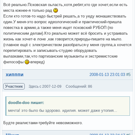
Всё реально.Псковская оьласть,хотя,ребят,кто где хочет,если есть
места южнее-я только рад
Если кто готов-то надо быстрей решать,а то уеду монашествовать
один.У меня-это вопрос идеологический и практический-пришла
повестка в армию,а также меня ищет псковский РУБОП (по
политическим делам).Кто реально может всё бросить и устраивать
жизнь как хочет-в лоне ,как говорится,природы-пишите на мыло.
(главное ещё с электричеством разобраться-у меня группа,а хочется
порепитировать и записывать-студию оборудовать
вылазками,так,что партизанские музыканты и экстремистские
философы
-вперед)
Вне форума
хипппи
2008-01-13 23:01:03
#5
Участник
Здесь с 2007-12-09
Сообщений: 86
doodle-doo пишет:
мечта! это было бы здорово. идилия. может даже утопия...
Будте реалистами-требуйте невозможного.
Вне форума