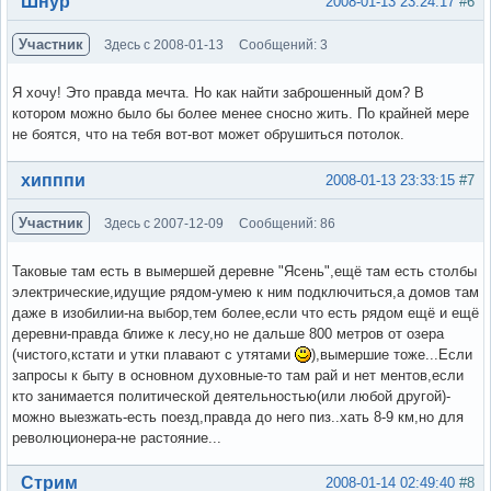
Шнур
2008-01-13 23:24:17
#6
Участник
Здесь с 2008-01-13
Сообщений: 3
Я хочу! Это правда мечта. Но как найти заброшенный дом? В
котором можно было бы более менее сносно жить. По крайней мере
не боятся, что на тебя вот-вот может обрушиться потолок.
Вне форума
хипппи
2008-01-13 23:33:15
#7
Участник
Здесь с 2007-12-09
Сообщений: 86
Таковые там есть в вымершей деревне "Ясень",ещё там есть столбы
электрические,идущие рядом-умею к ним подключиться,а домов там
даже в изобилии-на выбор,тем более,если что есть рядом ещё и ещё
деревни-правда ближе к лесу,но не дальше 800 метров от озера
(чистого,кстати и утки плавают с утятами
),вымершие тоже...Если
запросы к быту в основном духовные-то там рай и нет ментов,если
кто занимается политической деятельностью(или любой другой)-
можно выезжать-есть поезд,правда до него пиз..хать 8-9 км,но для
революционера-не растояние...
Вне форума
Стрим
2008-01-14 02:49:40
#8