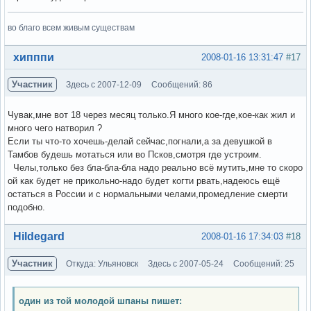
во благо всем живым существам
Вне форума
хипппи
2008-01-16 13:31:47
#17
Участник
Здесь с 2007-12-09
Сообщений: 86
Чувак,мне вот 18 через месяц только.Я много кое-где,кое-как жил и
много чего натворил ?
Если ты что-то хочешь-делай сейчас,погнали,а за девушкой в
Тамбов будешь мотаться или во Псков,смотря где устроим.
Челы,только без бла-бла-бла надо реально всё мутить,мне то скоро
ой как будет не прикольно-надо будет когти рвать,надеюсь ещё
остаться в России и с нормальными челами,промедление смерти
подобно.
Вне форума
Hildegard
2008-01-16 17:34:03
#18
Участник
Откуда: Ульяновск
Здесь с 2007-05-24
Сообщений: 25
один из той молодой шпаны пишет: