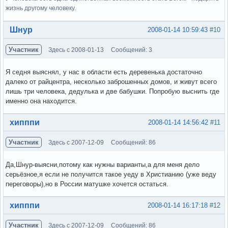
жизнь другому человеку.
Вне форума
Шнур
2008-01-14 10:59:43
#10
Участник
Здесь с 2008-01-13
Сообщений: 3
Я седня выяснял, у нас в области есть деревенька достаточно
далеко от райцентра, несколько заброшенных домов, и живут всего
лишь три человека, дедулька и две бабушки. Попробую выснить где
именно она находится.
Вне форума
хипппи
2008-01-14 14:56:42
#11
Участник
Здесь с 2007-12-09
Сообщений: 86
Да,Шнур-выясни,потому как нужны варианты,а для меня дело
серьёзное,я если не получится такое уеду в Христианию (уже веду
переговоры),но в России матушке хочется остаться.
Вне форума
хипппи
2008-01-14 16:17:18
#12
Участник
Здесь с 2007-12-09
Сообщений: 86