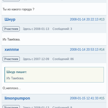
Ты из какого города ?
Вне форума
Шнур
2008-01-14 20:22:13
#13
Участник
Здесь с 2008-01-13
Сообщений: 3
Из Тамбова.
Вне форума
хипппи
2008-01-14 20:53:13
#14
Участник
Здесь с 2007-12-09
Сообщений: 86
Шнур пишет:
Из Тамбова.
О,неплохо...
Вне форума
limonpumpon
2008-01-15 12:41:33
#15
Участник
Здесь с 2008-01-13
Сообщений: 9