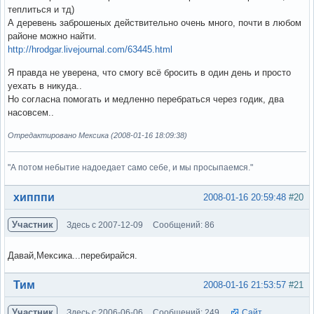
теплиться и тд)
А деревень заброшеных действительно очень много, почти в любом
районе можно найти.
http://hrodgar.livejournal.com/63445.html
Я правда не уверена, что смогу всё бросить в один день и просто
уехать в никуда..
Но согласна помогать и медленно перебраться через годик, два
насовсем..
Отредактировано Мексика (2008-01-16 18:09:38)
"А потом небытие надоедает само себе, и мы просыпаемся."
Вне форума
хипппи
2008-01-16 20:59:48
#20
Участник
Здесь с 2007-12-09
Сообщений: 86
Давай,Мексика...перебирайся.
Вне форума
Тим
2008-01-16 21:53:57
#21
Участник
Здесь с 2006-06-06
Сообщений: 249
Сайт