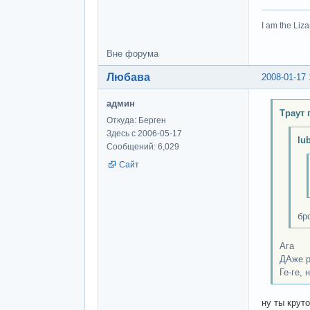
I am the Liza
Вне форума
Любава
2008-01-17 
админ
Траут 
Откуда: Берген
Здесь с 2006-05-17
lu
Сообщений: 6,029
Сайт
бр
Ага
ДАже р
Ге-ге, 
ну ты крут