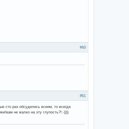
#60
#61
ые сто раз обсудились всеим, то всегда
вам не жалко на эту глупость?!:-))))