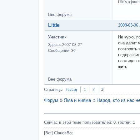
Life's a journ
Вне форума
Little
2008-03-06 
Участник
Не курю, п
она дарит 
Здесь с 2007-03-27
повторять 
Сообщений: 36
недоразвит
неожиданны
жить
Вне форума
Страницы
Назад
1
2
3
Форум
»
Яма и нияма
»
Народ, кто из нас н
Сейчас в этой теме пользователей:
0
, гостей:
1
[Bot] ClaudeBot