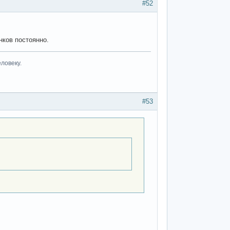
#52
нков постоянно.
ловеку.
#53