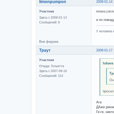
limonpumpon
2008-01-14 
Участник
плохо,согл
Здесь с 2008-01-13
и по повод
Сообщений: 9
У человека 
Вне форума
Траут
2008-01-17 
Участник
lubava
Откуда: Тольятти
Здесь с 2007-09-16
Тр
Сообщений: 114
Он
бросил
Ага
ДАже реко
Ге-ге, никт