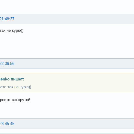
21:48:37
так не курю))
22:06:56
henko пишет:
сто так не курю))
росто так крутой
23:45:45