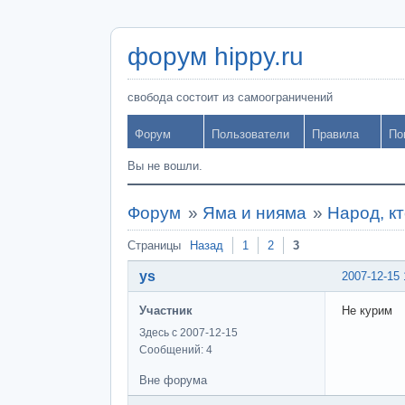
форум hippy.ru
свобода состоит из самоограничений
Форум
Пользователи
Правила
По
Вы не вошли.
Форум
»
Яма и нияма
»
Народ, кт
Страницы
Назад
1
2
3
ys
2007-12-15 
Участник
Не курим
Здесь с 2007-12-15
Сообщений: 4
Вне форума