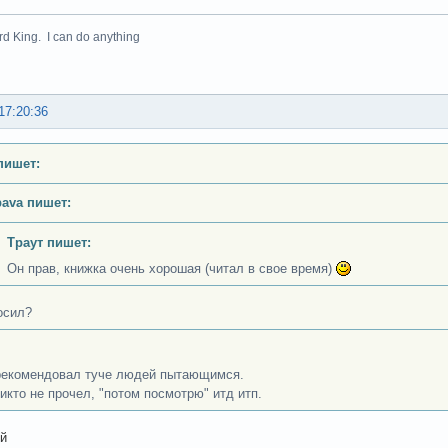
rd King. I can do anything
17:20:36
пишет:
bava пишет:
Траут пишет:
Он прав, книжка очень хорошая (читал в свое время)
осил?
екомендовал туче людей пытающимся.
никто не прочел, "потом посмотрю" итд итп.
ой