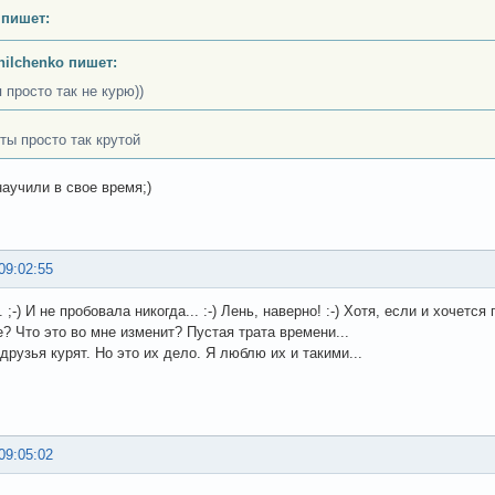
 пишет:
nilchenko пишет:
 просто так не курю))
 ты просто так крутой
научили в свое время;)
09:02:55
. ;-) И не пробовала никогда... :-) Лень, наверно! :-) Хотя, если и хочет
? Что это во мне изменит? Пустая трата времени...
друзья курят. Но это их дело. Я люблю их и такими...
09:05:02