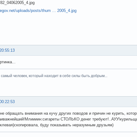
hegov.net/uploads/posts/thum … 2005_4.jpg
20:55:13
ртинка...
тот самый человек, который находит в себе силы быть добрым...
00:22:53
не обращать внимания на кучу других поводов и причин не курить, котор
аиважнейший!Млиииин:сигареты СТОЛЬКО денег требуют!..АУУ!курильщики!
 клевая)скопировала, буду показывать неразумным друзьям)