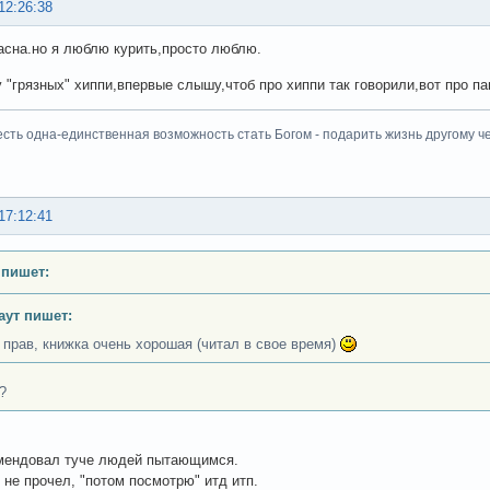
12:26:38
асна.но я люблю курить,просто люблю.
у "грязных" хиппи,впервые слышу,чтоб про хиппи так говорили,вот про па
есть одна-единственная возможность стать Богом - подарить жизнь другому че
17:12:41
 пишет:
аут пишет:
 прав, книжка очень хорошая (читал в свое время)
?
мендовал туче людей пытающимся.
о не прочел, "потом посмотрю" итд итп.