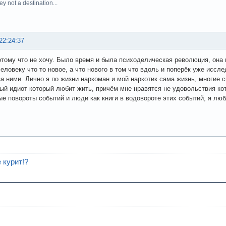
ey not a destination...
22:24:37
отому что не хочу. Было время и была психоделическая революция, она и
человеку что то новое, а что нового в том что вдоль и поперёк уже иссл
за ними. Лично я по жизни наркоман и мой наркотик сама жизнь, многие с
ый идиот который любит жить, причём мне нравятся не удовольствия ко
е повороты событий и люди как книги в водовороте этих событий, я л
е курит!?