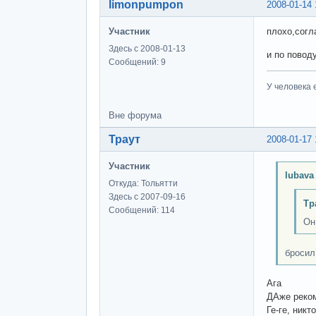
limonpumpon
2008-01-14 
Участник
плохо,согл
Здесь с 2008-01-13
и по повод
Сообщений: 9
У человека 
Вне форума
Траут
2008-01-17 
Участник
lubava
Откуда: Тольятти
Здесь с 2007-09-16
Тр
Сообщений: 114
Он
бросил
Ага
ДАже реко
Ге-ге, никт