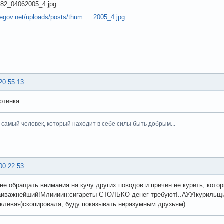
hegov.net/uploads/posts/thum … 2005_4.jpg
20:55:13
ртинка...
тот самый человек, который находит в себе силы быть добрым...
00:22:53
не обращать внимания на кучу других поводов и причин не курить, котор
аиважнейший!Млиииин:сигареты СТОЛЬКО денег требуют!..АУУ!курильщики!
 клевая)скопировала, буду показывать неразумным друзьям)