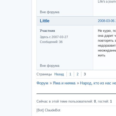
Life's a journ
Вне форума
Little
2008-03-06 
Участник
Не курю, п
она дарит 
Здесь с 2007-03-27
повторять 
Сообщений: 36
недоразвит
неожиданны
жить
Вне форума
Страницы
Назад
1
2
3
Форум
»
Яма и нияма
»
Народ, кто из нас н
Сейчас в этой теме пользователей:
0
, гостей:
1
[Bot] ClaudeBot