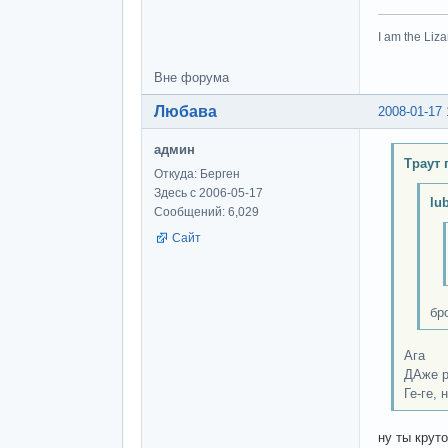
I am the Liza
Вне форума
Любава
2008-01-17 
админ
Траут 
Откуда: Берген
Здесь с 2006-05-17
lu
Сообщений: 6,029
Сайт
бр
Ага
ДАже р
Ге-ге, 
ну ты крут