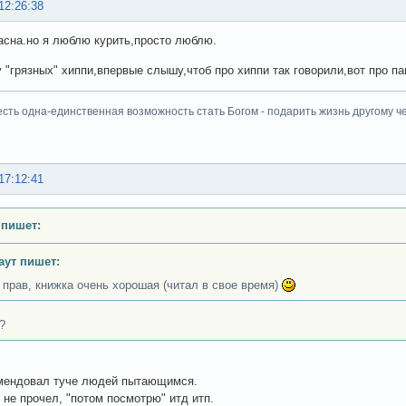
12:26:38
асна.но я люблю курить,просто люблю.
у "грязных" хиппи,впервые слышу,чтоб про хиппи так говорили,вот про па
есть одна-единственная возможность стать Богом - подарить жизнь другому че
17:12:41
 пишет:
аут пишет:
 прав, книжка очень хорошая (читал в свое время)
?
мендовал туче людей пытающимся.
о не прочел, "потом посмотрю" итд итп.