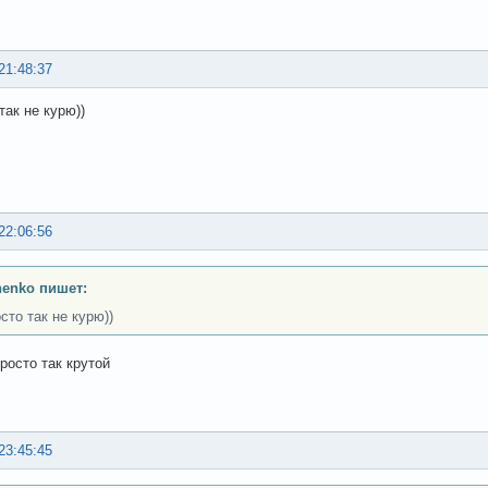
21:48:37
так не курю))
22:06:56
henko пишет:
сто так не курю))
росто так крутой
23:45:45