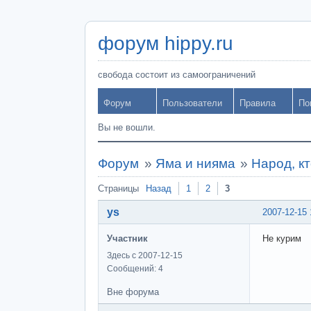
форум hippy.ru
свобода состоит из самоограничений
Форум
Пользователи
Правила
По
Вы не вошли.
Форум
»
Яма и нияма
»
Народ, кт
Страницы
Назад
1
2
3
ys
2007-12-15 
Участник
Не курим
Здесь с 2007-12-15
Сообщений: 4
Вне форума