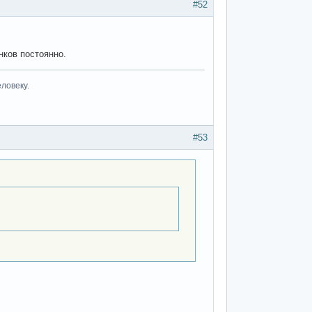
#52
нков постоянно.
ловеку.
#53