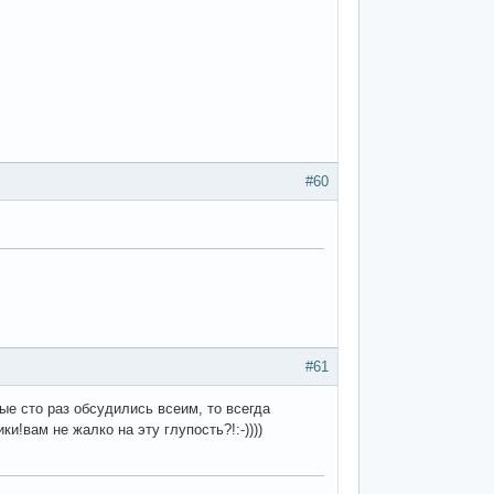
#60
#61
ые сто раз обсудились всеим, то всегда
вам не жалко на эту глупость?!:-))))