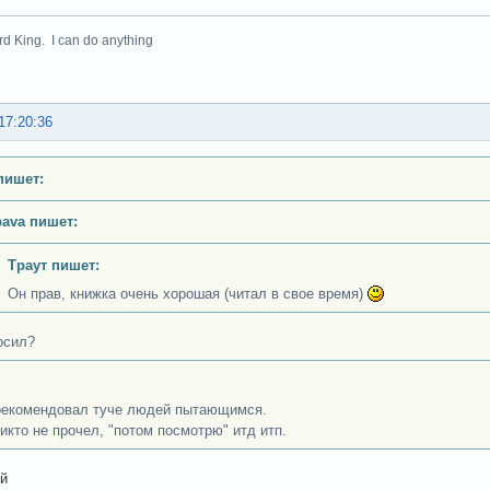
rd King. I can do anything
17:20:36
пишет:
bava пишет:
Траут пишет:
Он прав, книжка очень хорошая (читал в свое время)
осил?
екомендовал туче людей пытающимся.
никто не прочел, "потом посмотрю" итд итп.
ой