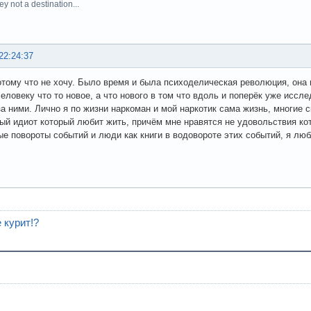
ey not a destination...
22:24:37
отому что не хочу. Было время и была психоделическая революция, она и
человеку что то новое, а что нового в том что вдоль и поперёк уже иссл
за ними. Лично я по жизни наркоман и мой наркотик сама жизнь, многие с
ый идиот который любит жить, причём мне нравятся не удовольствия ко
е повороты событий и люди как книги в водовороте этих событий, я л
е курит!?