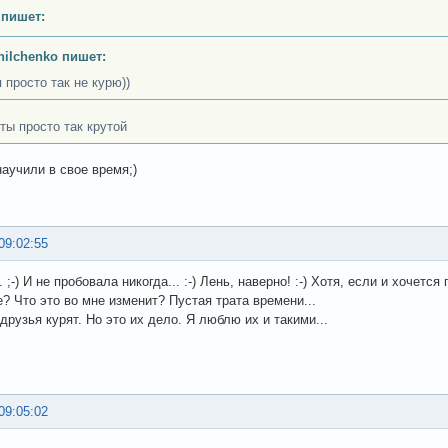
 пишет:
nilchenko пишет:
 просто так не курю))
 ты просто так крутой
научили в свое время;)
09:02:55
. ;-) И не пробовала никогда... :-) Лень, наверно! :-) Хотя, если и хочет
? Что это во мне изменит? Пустая трата времени...
друзья курят. Но это их дело. Я люблю их и такими...
09:05:02