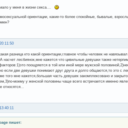
мало у меня в жизни секса....
мосексуальной ориентации, какие-то более спокойные, бывалые, взросл
омен?
20:11:50
какая разница кто какой ориентации,главное чтобы человек не навязыва
 А насчет лесбиянок,мне кажется что цивильные девушки также нетерпимы
факторов:1)это поощряется в той или иной мере мужской половиной,2)не
но если две девушки понимают друг друга и долго общаются,то это с ле
оме того мне кажется,большая часть девушек закомплексовано и закрыто
ем,3)по-моему у женской половины чаще всего встречается именно явле
е относятся...
13:40:11
bage пишет: