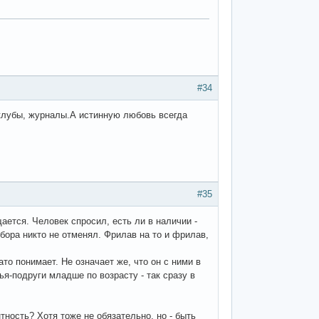
#34
 клубы, журналы.А истинную любовь всегда
#35
щается. Человек спросил, есть ли в наличии -
ыбора никто не отменял. Фрилав на то и фрилав,
то понимает. Не означает же, что он с ними в
ья-подруги младше по возрасту - так сразу в
нтность? Хотя тоже не обязательно, но - быть