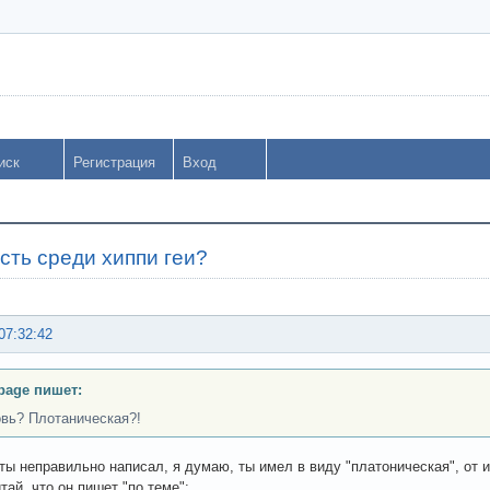
иск
Регистрация
Вход
есть среди хиппи геи?
07:32:42
bage пишет:
вь? Плотаническая?!
 ты неправильно написал, я думаю, ты имел в виду "платоническая", от
тай, что он пишет "по теме":