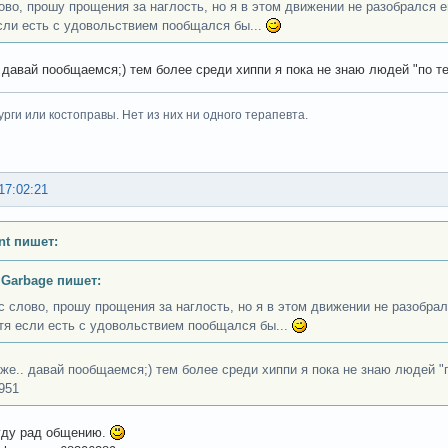
ово, прошу прощения за наглость, но я в этом движении не разобрался е
сли есть с удовольствием пообщался бы...
. давай пообщаемся;) тем более среди хиппи я пока не знаю людей "по т
урги или костоправы. Нет из них ни одного терапевта.
17:02:21
nt пишет:
.Garbage пишет:
с слово, прошу прощения за наглость, но я в этом движении не разобрал
тя если есть с удовольствием пообщался бы...
 же.. давай пообщаемся;) тем более среди хиппи я пока не знаю людей "
951
уду рад общению.