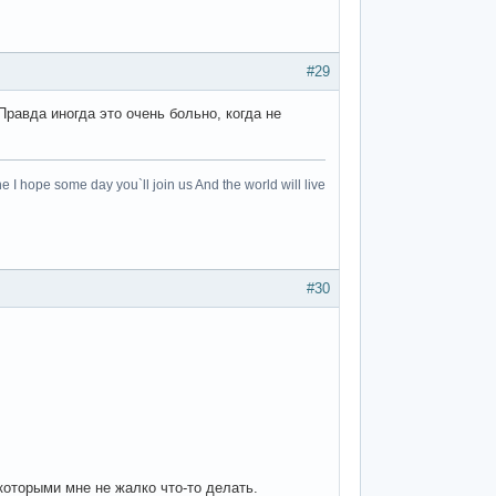
#29
равда иногда это очень больно, когда не
e I hope some day you`ll join us And the world will live
#30
которыми мне не жалко что-то делать.