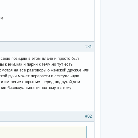
ые.
#31
л свою позицию в этом плане и просто был
 к ним,как и парни к геям,но тут есть
смотря на все разговоры о женской дружбе или
гкой руки может перерасти в сексуальную
 и им легче открыться перед подругой,чем
ние бисексуальности,поэтому к этому
#32