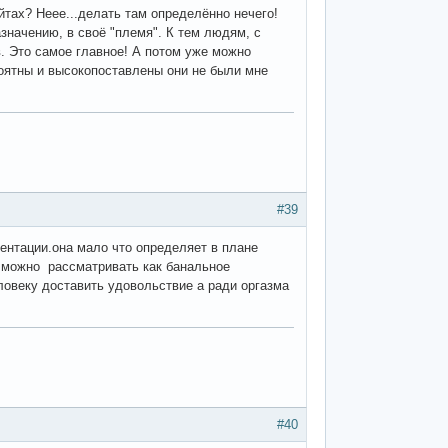
тах? Неее...делать там определённо нечего!
значению, в своё "племя". К тем людям, с
в. Это самое главное! А потом уже можно
роятны и высокопоставлены они не были мне
#39
иентации.она мало что определяет в плане
с можно рассматривать как банальное
еловеку доставить удовольствие а ради оргазма
#40