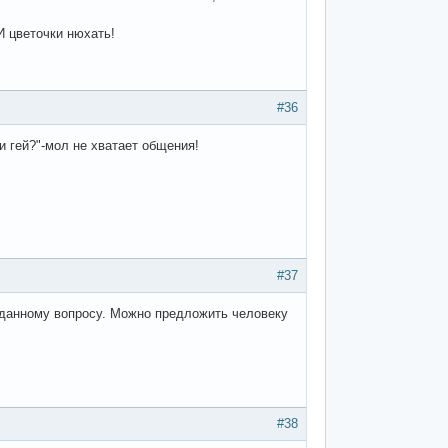
И цветочки нюхать!
#36
и гей?"-мол не хватает общения!
#37
заданному вопросу. Можно предложить человеку
#38