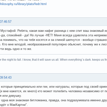
hilosophy.ru/library/plato/fedr.html
07:46:57
 Мустафой. Ребята, какая вам нафиг разница с кем спит ваш знакомый и
-да, спокойней - да! Но лучше -НЕТ! Меня всегда удивляла эта неприем
ла понимать, что на тебя косятся и за спиной шепчутся - вообще страшн
. Кто мне млодой, необразованной популярно обьяснит, почему же к лес
ути ведь одно и то же.
r the night to fall. I know, that it will save us all. When everything`s dark. keeps us fr
09:54:43
 которые принципиально или геи, или натуралы, которые под своей орие
 (и мне кажется, их много) кто может полюбить человека независимо от 
ня или девушку.
т одна моя знакомая битломанка, правда, она подразумевала именно дру
 идёт о МакКартни".