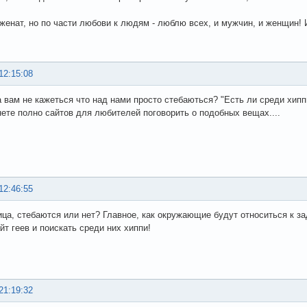
я женат, но по части любови к людям - люблю всех, и мужчин, и женщин! 
12:15:08
 вам не кажеться что над нами просто стебаються? "Есть ли среди хипп
нете полно сайтов для любителей поговорить о подобных вещах....
12:46:55
ица, стебаются или нет? Главное, как окружающие будут относиться к 
йт геев и поискать среди них хиппи!
21:19:32