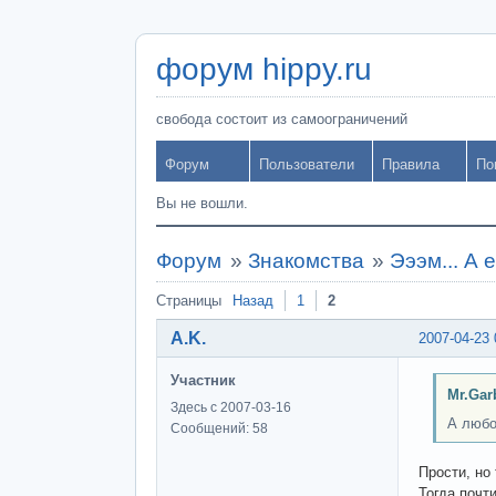
форум hippy.ru
свобода состоит из самоограничений
Форум
Пользователи
Правила
По
Вы не вошли.
Форум
»
Знакомства
»
Эээм... А 
Страницы
Назад
1
2
A.K.
2007-04-23 
Участник
Mr.Gar
Здесь с 2007-03-16
А любо
Сообщений: 58
Прости, но
Тогда почти