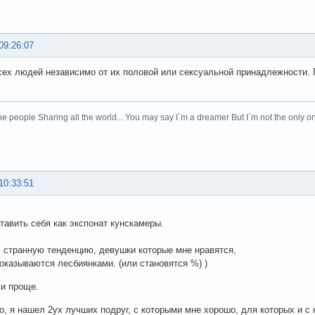
09:26:07
ех людей независимо от их половой или сексуальной принадлежности. П
.
he people Sharing all the world... You may say I`m a dreamer But I`m not the only on
10:33:51
тавить себя как экспонат кунскамеры.
странную тенденцию, девушки которые мне нравятся,
казываются лесбиянками. (или становятся %) )
и проще.
о, я нашел 2ух лучших подруг, с которыми мне хорошо, для которых и с 