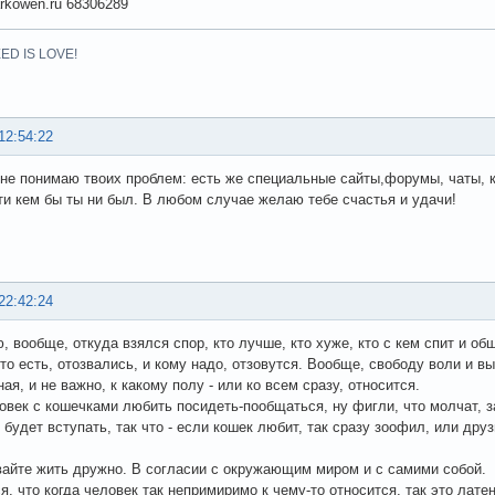
kowen.ru 68306289
ED IS LOVE!
12:54:22
 не понимаю твоих проблем: есть же специальные сайты,форумы, чаты,
ти кем бы ты ни был. В любом случае желаю тебе счастья и удачи!
22:42:24
, вообще, откуда взялся спор, кто лучше, кто хуже, кто с кем спит и об
что есть, отозвались, и кому надо, отзовутся. Вообще, свободу воли и в
ая, и не важно, к какому полу - или ко всем сразу, относится.
овек с кошечками любить посидеть-пообщаться, ну фигли, что молчат, за
 будет вступать, так что - если кошек любит, так сразу зоофил, или друз
вайте жить дружно. В согласии с окружающим миром и с самими собой.
я, что когда человек так непримиримо к чему-то относится, так это лате