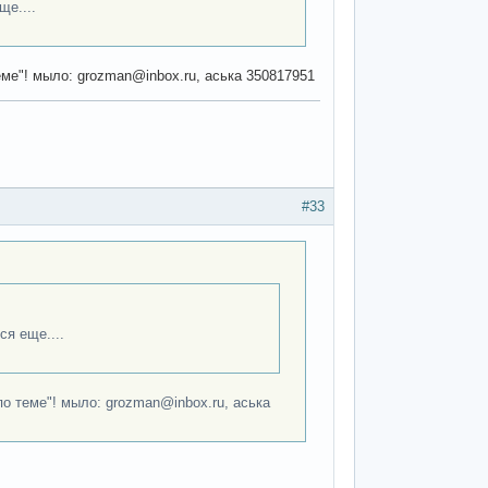
ще....
еме"! мыло: grozman@inbox.ru, аська 350817951
#33
ся еще....
по теме"! мыло: grozman@inbox.ru, аська