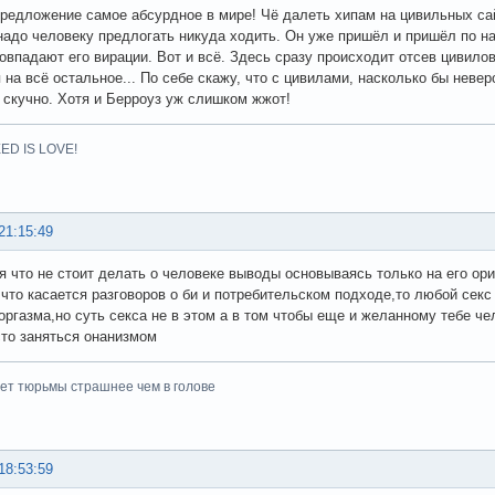
редложение самое абсурдное в мире! Чё далеть хипам на цивильных сай
 надо человеку предлогать никуда ходить. Он уже пришёл и пришёл по на
овпадают его вирации. Вот и всё. Здесь сразу происходит отсев цивило
 на всё остальное... По себе скажу, что с цивилами, насколько бы неве
 скучно. Хотя и Берроуз уж слишком жжот!
ED IS LOVE!
21:15:49
я что не стоит делать о человеке выводы основываясь только на его ор
 что касается разговоров о би и потребительском подходе,то любой сек
оргазма,но суть секса не в этом а в том чтобы еще и желанному тебе ч
то заняться онанизмом
ет тюрьмы страшнее чем в голове
18:53:59