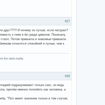
#27
ли друг???? И почему он лучше, если натурал?
лемость к геям и би среди цивилов. Поначалу,
о стало. Потом привыкла и знакомые привыкли.
биянкам относятся спокойней и лучше, чем к
om the stark reality.
#28
нтацией подразумевают только секс, но ведь
пола, причём именно полюбить как человека, а
жбу, "Пол имеет значение только в том случае,