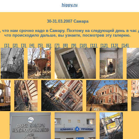
hippy.ru
30-31.03.2007 Самара
что нам срочно надо в Самару. Поэтому на следующий день в час 
что происходило дальше, вы узнаете, посмотрев эту галерею.
[1]
[2]
[3]
[4]
[5]
[6]
[7]
[8]
[9]
[10]
[11]
[12]
[13]
[14]