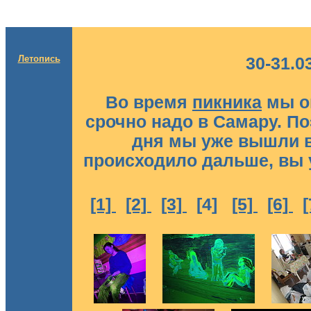
Летопись
30-31.0
Во время
пикника
мы о
срочно надо в Самару. П
дня мы уже вышли в 
происходило дальше, вы у
[1]
[2]
[3]
[4]
[5]
[6]