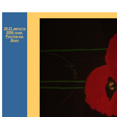
20-21 августа
2006 года,
Ростов-на-
Дону