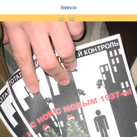
hippy.ru
<<
>>