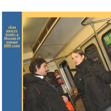
«Еда
вместо
бомб» в
Москве (4
января
2009 года)