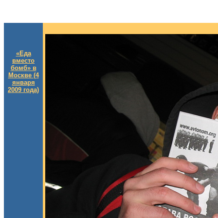
«Еда
вместо
бомб» в
Москве (4
января
2009 года)