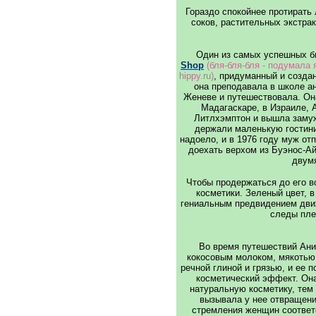
Гораздо спокойнее протирать
соков, растительных экстра
Один из самых успешных би
Shop
(бля-бля-бля - подумала я
hippy.ru)
, придуманный и созда
она преподавала в школе ан
Женеве и путешествовала. Она
Мадагаскаре, в Израиле, 
Литлхэмптон и вышла замуж
держали маленькую гостиниц
надоело, и в 1976 году муж от
доехать верхом из Буэнос-Ай
двумя
Чтобы продержаться до его в
косметики. Зеленый цвет, в
гениальным предвидением движ
следы плес
Во время путешествий Ани
кокосовым молоком, мякотью
речной глиной и грязью, и ее 
косметический эффект. Он
натуральную косметику, тем
вызывала у нее отвращен
стремления женщин соответс