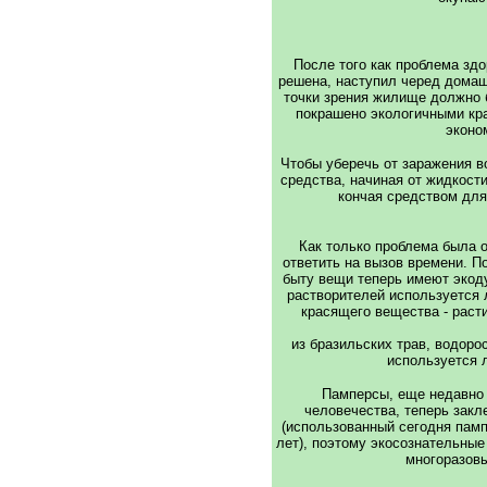
После того как проблема здо
решена, наступил черед домаш
точки зрения жилище должно 
покрашено экологичными кр
эконо
Чтобы уберечь от заражения 
средства, начиная от жидкост
кончая средством для
Как только проблема была 
ответить на вызов времени. П
быту вещи теперь имеют экоду
растворителей используется 
красящего вещества - раст
из бразильских трав, водоро
используется л
Памперсы, еще недавно
человечества, теперь зак
(использованный сегодня памп
лет), поэтому экосознательные 
многоразовы