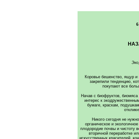
6
НАЗ
Эко
Коровье бешенство, ящур и 
закрепили тенденцию, ко
покупают все боль
Начав с биофруктов, биомяса 
интерес к экодружественны
бумаге, краскам, подушкам
откликн
Никого сегодня не нужно
органическое и экологичное
плодородие почвы и чистоту в
вторичной переработке ил
искусственных красителей, кон