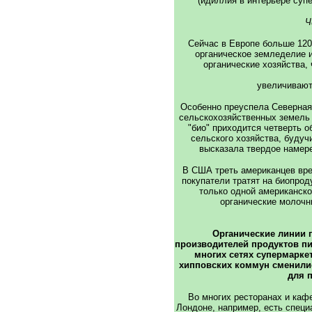
(идиллия в интерьере суп
Ч
Сейчас в Европе больше 120
органическое земледелие 
органические хозяйства,
увеличивают
Особенно преуспела Северная
сельскохозяйственных земель 
"био" приходится четверть 
сельского хозяйства, будуч
высказала твердое намер
В США треть американцев вре
покупатели тратят на биопрод
только одной американско
органические молочн
Органические линии 
производителей продуктов пит
многих сетях супермарке
хипповских коммун сменили
для 
Во многих ресторанах и каф
Лондоне, например, есть специ