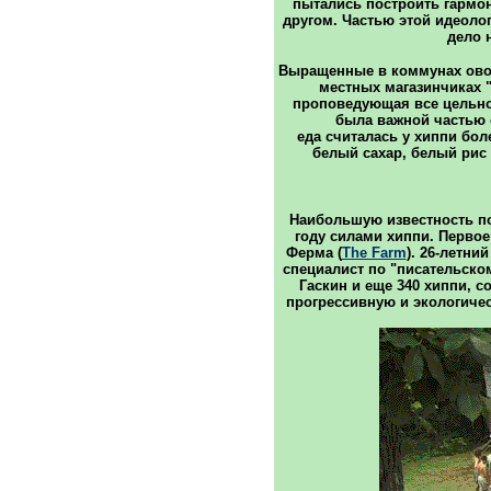
пытались построить гармон
другом. Частью этой идеоло
дело 
Выращенные в коммунах ово
местных магазинчиках "
проповедующая все цельно
была важной частью 
еда считалась у хиппи бол
белый сахар, белый рис
Наибольшую известность по
году силами хиппи. Первое
Ферма (
The Farm
). 26-летни
специалист по "писательско
Гаскин и еще 340 хиппи, с
прогрессивную и экологичес