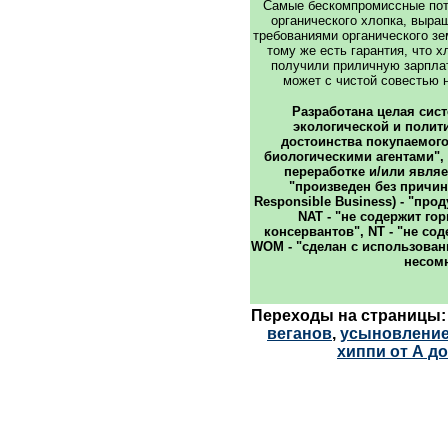
Самые бескомпромиссные пот
органического хлопка, выращ
требованиями органического зе
тому же есть гарантия, что 
получили приличную зарплат
может с чистой совестью 
Разработана целая сис
экологической и полит
достоинства покупаемого
биологическими агентами", 
переработке и/или являетс
"произведен без причин
Responsible Business) - "про
NAT - "не содержит го
консервантов", NT - "не со
WOM - "сделан с использовани
несом
Переходы на страницы
веганов
,
усыновление
хиппи от А до