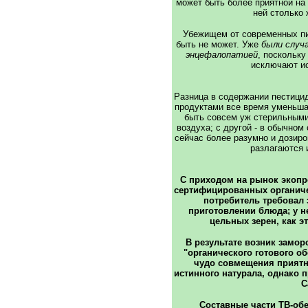
может быть более приятной на 
ней столько 
Убежищем от современных пи
быть не может. Уже
были случа
энцефалопатией
, поскольку
исключают ис
Разница в содержании пестици
продуктами все время уменьшае
быть совсем уж стерильными
воздуха; с другой - в обычно
сейчас более разумно и дозиро
разлагаются 
С приходом на рынок экоп
сертифицированных органич
потребитель требовал 
приготовлении блюда; у н
цельных зерен, как э
В результате возник замор
"органического готового о
чудо совмещения приятн
истинного натурала, однако 
C
Составные части ТВ-об