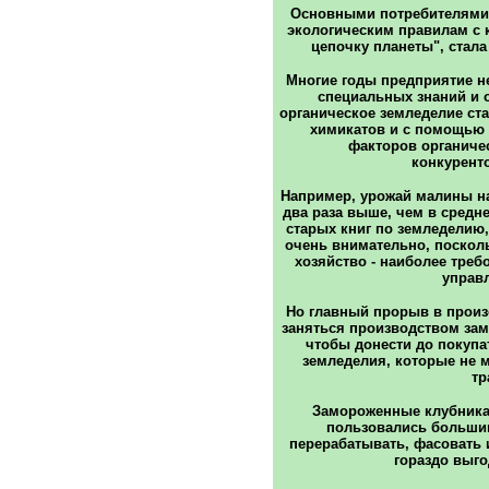
Основными потребителями
экологическим правилам с
цепочку планеты", стала
Многие годы предприятие н
специальных знаний и о
органическое земледелие ста
химикатов и с помощью
факторов органиче
конкурент
Например, урожай малины на
два раза выше, чем в средн
старых книг по земледелию
очень внимательно, посколь
хозяйство - наиболее треб
управ
Но главный прорыв в произо
заняться производством за
чтобы донести до покупа
земледелия, которые не м
тр
Замороженные клубника
пользовались большим
перерабатывать, фасовать 
гораздо выго