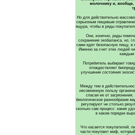
молочнику и, вообще,
т
Но для действительно массово
серьезным пищевым отравления
ящура, чтобы в ряды покупател
Они, конечно, рады помоч
сохранение экобаланса, но, гл
сами едят безопасную пищу, в к
Именно за счет этих людей чи
каждым 
Потребитель выбирает говяд
отождествляет биопроду
улучшение состояния экосист
Между тем в действительност
несомненную пользу органиче
спасая ее от загрязнения
биологическое разнообразие ви
регулируют не столько резул
сколько сам процесс: какие удо
в каком порядке выр
Что касается покупателей, п
части покупают миф, которы