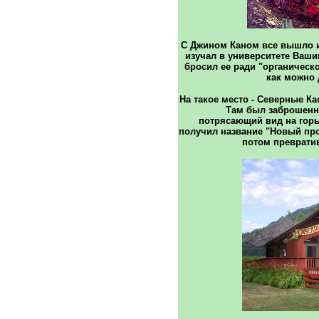
С Джином Каном все вышло и
изучал в университете Вашин
бросил ее ради "органическ
как можно 
На такое место - Северные Ка
Там был заброшенн
потрясающий вид на горы,
получил название "Новый про
потом преврати