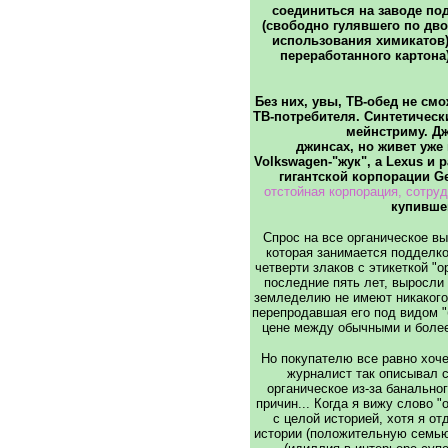
соединиться на заводе по
(свободно гулявшего по дво
использования химикатов)
переработанного картона
Без них, увы, ТВ-обед не см
ТВ-потребителя. Синтетическ
мейнстриму. Дж
джинсах, но живет уже 
Volkswagen-"жук", а Lexus и
гигантской корпорации Ge
отстойная корпорация, сотруд
купившей
Спрос на все органическое вы
которая занимается подделко
четверти злаков с этикеткой "
последние пять лет, выросли
земледелию не имеют никакого
перепродавшая его под видом "
цене между обычными и более
Но покупателю все равно хоче
журналист так описывал 
органическое из-за банально
причин... Когда я вижу слово "
с целой историей, хотя я от
истории (положительную семью