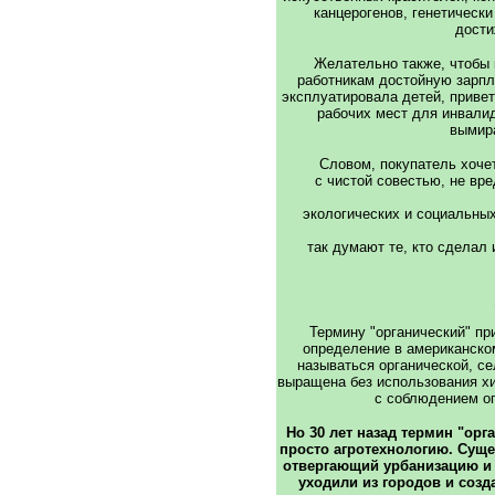
канцерогенов, генетическ
дости
Желательно также, чтобы 
работникам достойную зарпла
эксплуатировала детей, приве
рабочих мест для инвали
вымир
Словом, покупатель хоче
с чистой совестью, не вре
экологических и социальных
так думают те, кто сделал 
Термину "органический" пр
определение в американско
называться органической, се
выращена без использования хи
с соблюдением о
Но 30 лет назад термин "орг
просто агротехнологию. Суще
отвергающий урбанизацию и
уходили из городов и соз