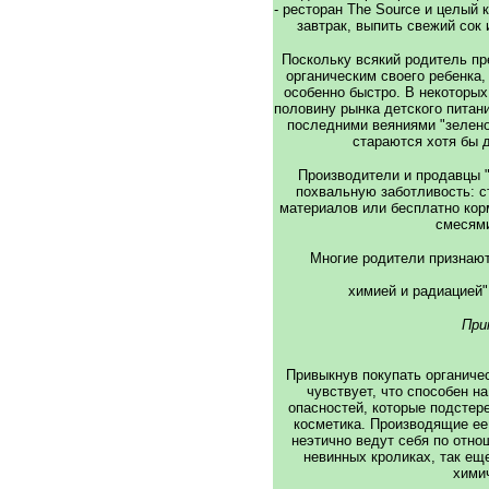
- ресторан The Source и целый 
завтрак, выпить свежий сок 
Поскольку всякий родитель пр
органическим своего ребенка,
особенно быстро. В некоторых
половину рынка детского питани
последними веяниями "зелено
стараются хотя бы д
Производители и продавцы 
похвальную заботливость: с
материалов или бесплатно кор
смесями
Многие родители признаютс
химией и радиацией",
При
Привыкнув покупать органичес
чувствует, что способен н
опасностей, которые подстере
косметика. Производящие ее
неэтично ведут себя по отно
невинных кроликах, так ещ
хими