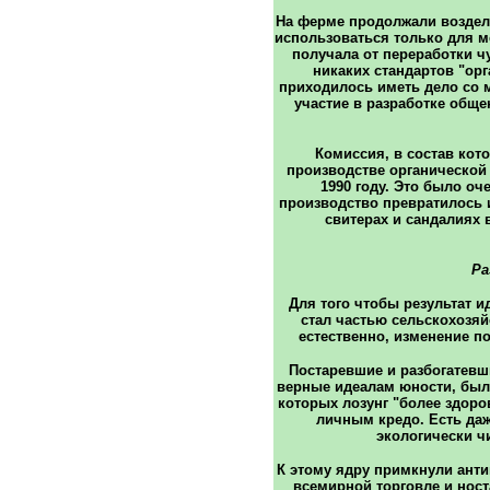
На ферме продолжали воздел
использоваться только для м
получала от переработки ч
никаких стандартов "орг
приходилось иметь дело со 
участие в разработке общ
Комиссия, в состав кот
производстве органической
1990 году. Это было оче
производство превратилось 
свитерах и сандалиях
Ра
Для того чтобы результат 
стал частью сельскохозяй
естественно, изменение п
Постаревшие и разбогатевш
верные идеалам юности, бы
которых лозунг "более здоро
личным кредо. Есть даж
экологически ч
К этому ядру примкнули ант
всемирной торговле и нос