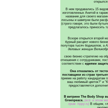
открылся
В нем продавались 15 видов
изготовленных Анитой в гараж
название для своего магази
лосьоны и шампуни были расф
(строго говоря, это были бутыл
предлагалось приносить та
Вскоре открылся второй ма
бурный расцвет нового бизне
полутора тысяч бодишопов, а
А
деловых женщин Великоб
свою бизнес-стратегию на о
отношения с сотрудниками, пос
соответствии с
идеями защиты
Она отказалась от тест
поставщики из стран третье
приеме на работу кандидатам п
ваш любимый цветок?" и "К
предоставляется дополни
В витрине The Body Shop в
Greenpeace.
(всё, в этом м
прим. hippy.ru
)
В общем, г
окупают