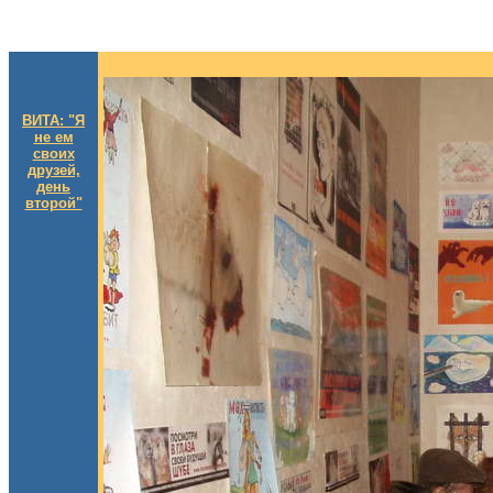
ВИТА: "Я
не ем
своих
друзей,
день
второй"