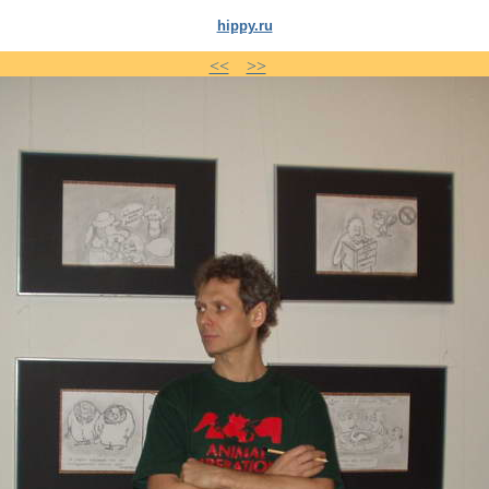
hippy.ru
<<
>>