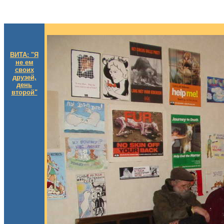
ВИТА: "Я
не ем
своих
друзей,
день
второй"