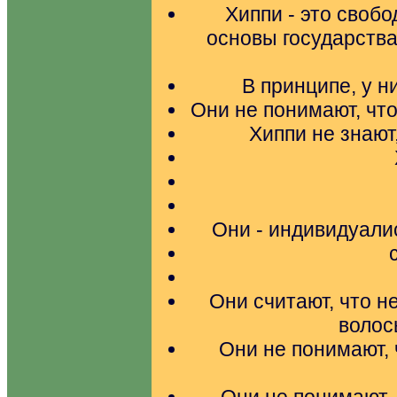
Хиппи - это своб
основы государства.
В принципе, у ни
Они не понимают, что
Хиппи не знают,
Они - индивидуали
Они считают, что н
волос
Они не понимают, 