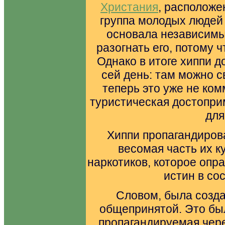
Христания
, расположе
группа молодых людей
основала независимы
разогнать его, потому 
Однако в итоге хиппи д
сей день: там можно с
теперь это уже не ком
туристическая достопри
для
Хиппи пропагандирова
весомая часть их к
наркотиков, которое оп
истин в со
Словом, была созда
общепринятой. Это бы
пропагандируемая чере