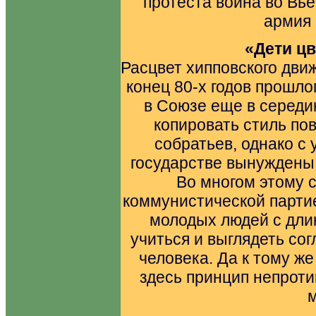
протеста война во Вь
армия 
«Дети ц
Расцвет хипповского дви
конец 80-х годов прошло
в Союзе еще в середи
копировать стиль по
собратьев, однако с
государстве вынуждены
Во многом этому 
коммунистической парти
молодых людей с дли
учиться и выглядеть со
человека. Да к тому ж
здесь принцип непроти
м