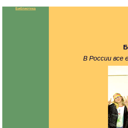
Библиотека
Б
В России все