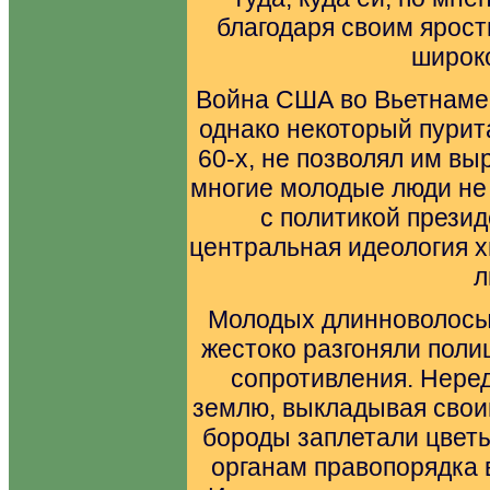
благодаря своим ярос
широко
Война США во Вьетнаме 
однако некоторый пури
60-х, не позволял им вы
многие молодые люди не 
с политикой прези
центральная идеология х
л
Молодых длинноволосых
жестоко разгоняли поли
сопротивления. Неред
землю, выкладывая свои
бороды заплетали цветы
органам правопорядка в