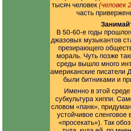
тысяч человек
(человек 2
часть привержен
Занимай
В 50-60-е годы прошлог
джазовых музыкантов ст
презирающего общест
мораль. Чуть позже та
среды вышло много ин
американские писатели Д
были битниками и пр
Именно в этой среде
субкультура хиппи. Сам
словом «панк», придуман
устойчивое сленговое вы
«просекать»). Так обо
туда, куда ей, по мн