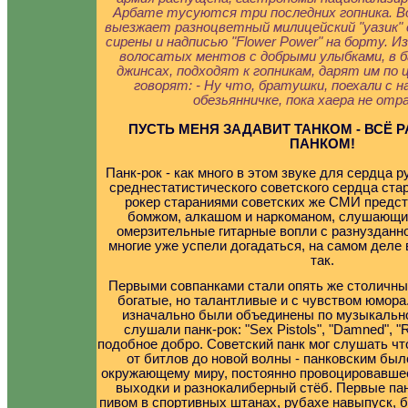
Арбате тусуются три последних гопника. В
выезжает разноцветный милицейский "уазик" с
сирены и надписью "Flower Power" на борту. 
волосатых ментов с добрыми улыбками, в б
джинсах, подходят к гопникам, дарят им по 
говорят: - Ну что, братушки, поехали с 
обезьянничке, пока хаера не от
ПУСТЬ МЕНЯ ЗАДАВИТ ТАНКОМ - ВСЁ 
ПАНКОМ!
Панк-рок - как много в этом звуке для сердца р
среднестатистического советского сердца стар
рокер стараниями советских же СМИ предс
бомжом, алкашом и наркоманом, слушающи
омерзительные гитарные вопли с разнузданн
многие уже успели догадаться, на самом деле 
так.
Первыми совпанками стали опять же столичны
богатые, но талантливые и с чувством юмора
изначально были объединены по музыкально
слушали панк-рок: "Sex Pistols", "Damned", 
подобное добро. Советский панк мог слушать что
от битлов до новой волны - панковским был
окружающему миру, постоянно провоцировавше
выходки и разнокалиберный стёб. Первые пан
пивом в спортивных штанах, рубахе навыпуск, 