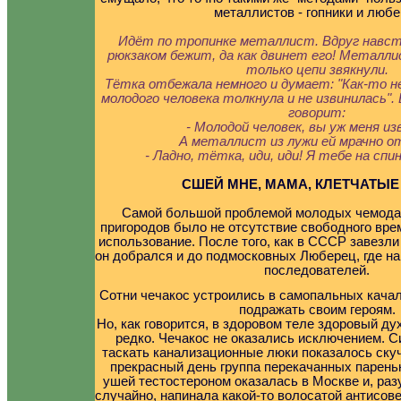
металлистов - гопники и любе
Идёт по тропинке металлист. Вдруг навст
рюкзаком бежит, да как двинет его! Металли
только цепи звякнули.
Тётка отбежала немного и думает: "Как-то н
молодого человека толкнула и не извинилась".
говорит:
- Молодой человек, вы уж меня из
А металлист из лужи ей мрачно о
- Ладно, тётка, иди, иди! Я тебе на спи
СШЕЙ МНЕ, МАМА, КЛЕТЧАТЫЕ
Самой большой проблемой молодых чемода
пригородов было не отсутствие свободного врем
использование. После того, как в СССР завезли
он добрался и до подмосковных Люберец, где н
последователей.
Сотни чечакос устроились в самопальных качал
подражать своим героям.
Но, как говорится, в здоровом теле здоровый ду
редко. Чечакос не оказались исключением. С
таскать канализационные люки показалось ску
прекрасный день группа перекачанных парень
ушей тестостероном оказалась в Москве и, ра
случайно, напинала какой-то волосатой антисове