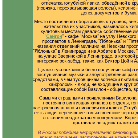
отпечатка голубиной лапки, обведённой в кр
(повязка, перехватывающая волосы), ксивник -
денег, документов и бумаг.
Место постоянного сбора хиповых тусовок, вне 
жительства их участников, называлось хи
культовым местам давались собственные име
"
Сайгон
" - кафе "Москва" на углу Невского
проспектов в Ленинграде, "Яблонька" и "Пят
названия отделений милиции на Невском просп
"Яблонька" в Ленинграде и на Арбате в Москве, 
на улице Зверинской в Ленинграде, в которой
питерских рок-звёзд, таких, как Виктор Цой и
Целью тусовок хиппи было получение кайфа и
заслушивания музыки и злоупотребления раз
средствами, в чём тусовщикам всячески пытали
кайфоломы - люди, не входящие в круг о
составляющие собой Вавилон - общество, в
Самыми страшными проявлениями Вавилона 
постоянно винтившая хипанов в отделы, гоп
настроенная шпана и пионерия или клюха ("клуб 
есть люди, перенявшие только внешние черты 
его своим неадекватным поведением. Впроч
доставали не одних только хи
В России победила неформальная революция. Н
армия распущена, гастрономы национализи