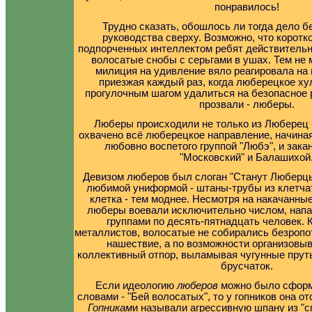
понравилось!
Трудно сказать, обошлось ли тогда дело б
руководства сверху. Возможно, что коротк
подпорченных интеллектом ребят действительн
волосатые снобы с серьгами в ушах. Тем не
милиция на удивление вяло реагировала на
приезжая каждый раз, когда люберецкое ху
прогулочным шагом удалиться на безопасное р
прозвали - люберы.
Люберы происходили не только из Люберец
охвачено всё люберецкое направление, начиная
любовно воспетого группой "Любэ", и зака
"Московский" и Балашихой
Девизом люберов был слоган "Станут Люберцы
любимой униформой - штаны-трубы из клетчат
клетка - тем моднее. Несмотря на накачанные
люберы воевали исключительно числом, нап
группами по десять-пятнадцать человек. К
металлистов, волосатые не собирались безропо
нашествие, а по возможности организовы
коллективный отпор, выламывая чугунные прутья
брусчаток.
Если идеологию
люберов
можно было сформ
словами - "Бей волосатых", то у гопников она от
Гопникам
и называли агрессивную шпану из "с