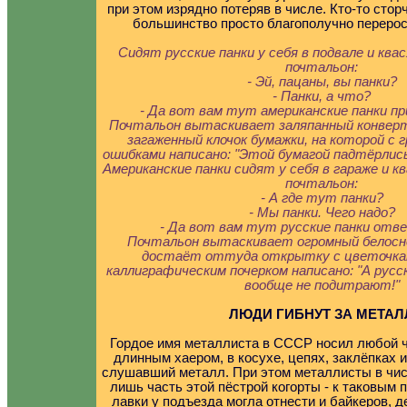
при этом изрядно потеряв в числе. Кто-то сторч
большинство просто благополучно перерос
Сидят русские панки у себя в подвале и ква
почтальон:
- Эй, пацаны, вы панки?
- Панки, а что?
- Да вот вам тут американские панки пр
Почтальон вытаскивает заляпанный конвер
загаженный клочок бумажки, на которой с
ошибками написано: "Этой бумагой падтёрлись
Американские панки сидят у себя в гараже и к
почтальон:
- А где тут панки?
- Мы панки. Чего надо?
- Да вот вам тут русские панки отве
Почтальон вытаскивает огромный белосн
достаёт оттуда открытку с цветочкам
каллиграфическим почерком написано: "А русс
вообще не подитрают!"
ЛЮДИ ГИБНУТ ЗА МЕТАЛ
Гордое имя металлиста в СССР носил любой ч
длинным хаером, в косухе, цепях, заклёпках
слушавший металл. При этом металлисты в чис
лишь часть этой пёстрой когорты - к таковым 
лавки у подъезда могла отнести и байкеров, 