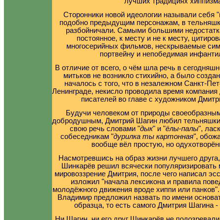
лучших традициях хиппизма
Сторонники новой идеологии называли себя "
подобно предыдущим персонажам, в тельняшка
разбойничали. Самыми большими недостатк
постоянное, к месту и не к месту, цитиро
многосерийных фильмов, нескрываемые сим
портвейну и непобедимая инфанти
В отличие от всего, о чём шла речь в сегодняш
митьков не возникло стихийно, а было создан
началось с того, что в незалежном Санкт-Пет
Ленинграде, некисло проводила время компания 
писателей во главе с художником Дмит
Будучи человеком от природы своеобразным
добродушным, Дмитрий Шагин любил тельняшки,
свою речь словами "
дык
" и "
ёлы-палы
", ла
собеседникам "
дурилка ты картонная
", обож
вообще вёл простую, но одухотворён
Насмотревшись на образ жизни лучшего друга
Шинкарёв решил всячески популяризировать 
мировоззрение Дмитрия, после чего написал эсс
изложил "начала лексикона и правила пове
молодёжного движения вроде хиппи или панков"
Владимир предложил назвать по имени основат
образца, то есть самого Дмитрия Шагина -
Ни Шагин, ни его друг Шинкарёв не подозревали