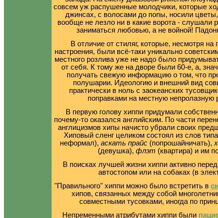
совсем уж распушенные молодчики, которые х
джинсах, с волосами до попы, носили цветы,
вообще не лезло ни в какие ворота - слушали 
заниматься любовью, а не войной! Падонк
В отличие от стиляг, которые, несмотря на
настроения, были всё-таки уникально советски
местного розлива уже не надо было придумыват
от себя. К тому же на дворе были 60-е, а, зна
получать свежую информацию о том, что пр
полушарии. Идеологию и внешний вид сов
практически в ноль с заокеанских тусовщик
поправками на местную непролазную 
В первую голову хиппи придумали собствен
почему-то оказался английским. По части перен
англицизмов хипы начисто убрали своих предш
Хиповый сленг целиком состоял из слов тип
неформал),
аскать прайс
(попрошайничать),
(девушка),
флэт
(квартира) и им п
В поисках лучшей жизни хиппи активно перед
автостопом или на собаках (в элек
"Правильного" хиппи можно было встретить в
с
хипов, связанных между собой многолетни
совместными тусовками, иногда по прин
Непременными атрибутами хиппи были
паци