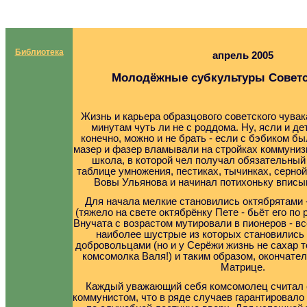
Библиотека
апрель 2005
Молодёжные субкультуры Советс
Жизнь и карьера образцового советского чувак
минутам чуть ли не с роддома. Ну, ясли и дет
конечно, можно и не брать - если с бэбиком бы
мазер и фазер вламывали на стройках коммуниз
школа, в которой чел получал обязательный
таблице умножения, пестиках, тычинках, серной
Вовы Ульянова и начинал потихоньку вписы
Для начала мелкие становились октябрятами 
(тяжело на свете октябрёнку Пете - бьёт его по 
Внучата с возрастом мутировали в пионеров - в
наиболее шустрые из которых становились
добровольцами (но и у Серёжи жизнь не сахар то
комсомолка Валя!) и таким образом, окончате
Матрице.
Каждый уважающий себя комсомолец считал 
коммунистом, что в ряде случаев гарантировал