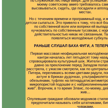
по служебной лестнице вверх. Для успешной
моему советскому амиго требовалось сам
высовываться, сидеть, где посадили и аппл
местах.
Но с течением времени и программный код, и ж
детски сыпаться. Это привело к тому, что всё 
по собственной воле или вопреки ей выпад
кучковались по собственным тусовкам, с но
действительностью никак не связанным. Т
появляться молодёжные субкул
РАНЬШЕ СЛУШАЛ БАХА ФУГИ, А ТЕПЕР
Первая массовая неофициальная молодёжная
кантри началась лет пятьдесят тому наз
спровоцировала культурный шок. Жители стран
давно за преклонение перед Западом полаг
расстрела, с ужасом смотрели, как по централ
Питера, переливаясь всеми цветами радуги, п
ахтунг в брюках-дудочках, ультрафиолето
обезьянами, туфлях на пятнадцатисантиметро
микропористой подошве и с набриолиненными
жив!". Впрочем, в то время Элвис, по-моему, д
жив…
Опупевшие граждане обозвали модников стиляг
предпочитали называть себя штатниками, би
чуваками.