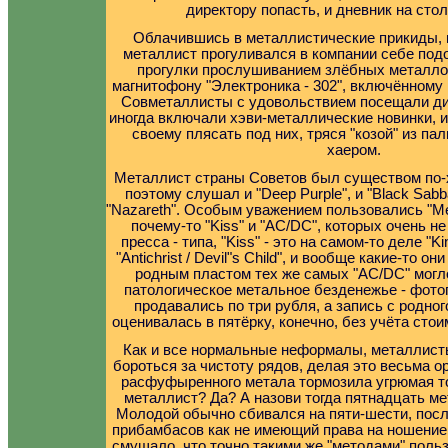
директору попасть, и дневник на сто
Облачившись в металлистические прикиды, 
металлист прогуливался в компании себе под
прогулки прослушиванием злёбных металло
магнитофону "Электроника - 302", включённому 
Совметаллисты с удовольствием посещали дис
иногда включали хэви-металлические новинки, 
своему плясать под них, тряся "козой" из па
хаером.
Металлист страны Советов был существом по
поэтому слушал и "Deep Purple", и "Black Sabba
"Nazareth". Особым уважением пользовались "Metal
почему-то "Kiss" и "AC/DC", которых очень н
пресса - типа, "Kiss" - это на самом-то деле "Ki
"Antichrist / Devil"s Child", и вообще какие-то о
родным пластом тех же самых "AC/DC" могл
патологическое метальное безденежье - фото
продавались по три рубля, а запись с родног
оценивалась в пятёрку, конечно, без учёта сто
Как и все нормальные неформалы, металлис
бороться за чистоту рядов, делая это весьма о
расфуфыренного метала тормозила угрюмая то
металлист? Да? А назови тогда пятнадцать ме
Молодой обычно сбивался на пяти-шести, посл
прибамбасов как не имеющий права на ношение.
смущало, что точно такими же "методами" поль