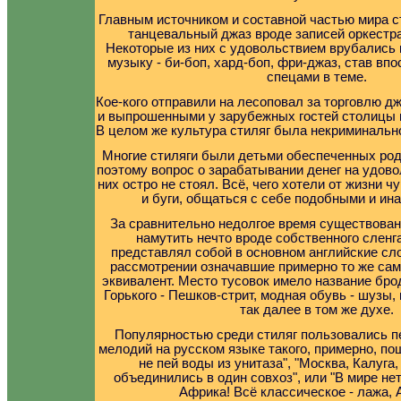
Главным источником и составной частью мира с
танцевальный джаз вроде записей оркестр
Некоторые из них с удовольствием врубались 
музыку - би-боп, хард-боп, фри-джаз, став вп
спецами в теме.
Кое-кого отправили на лесоповал за торговлю 
и выпрошенными у зарубежных гостей столицы 
В целом же культура стиляг была некриминальн
Многие стиляги были детьми обеспеченных род
поэтому вопрос о зарабатывании денег на удов
них остро не стоял. Всё, чего хотели от жизни ч
и буги, общаться с себе подобными и ина
За сравнительно недолгое время существован
намутить нечто вроде собственного сленга
представлял собой в основном английские сл
рассмотрении означавшие примерно то же само
эквивалент. Место тусовок имело название бро
Горького - Пешков-стрит, модная обувь - шузы, 
так далее в том же духе.
Популярностью среди стиляг пользовались п
мелодий на русском языке такого, примерно, по
не пей воды из унитаза", "Москва, Калуг
объединились в один совхоз", или "В мире не
Африка! Всё классическое - лажа, 