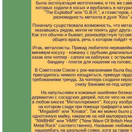
была эксплуатация мототехники, и тех же самы
которых ходили в косых и врубались в натур
"The Exploited" или "G.B.H.", и глэмстеров
разновидность металла в духе "Kiss" 
Поначалу существовала возможность, что метал
оказавшись рядом, могли не понять друг друга
Как это обычно и бывает, разношёрстную тусов
общего врага, речь о котором пойдёт 
Итак, металлисты. Прикид любителя нержавейки
минимум косуху - кожанку с грубыми диагональ
казак или чоппер - сапоги на каблуках с острым
бандану - платок для ношения на голове,
В Советском Союзе с рок-магазинами была бе
приходилось немало изощряться, приводя гарде
требованиями тренда. За чоппера сходили керз
снизу банками из-под шпрот
На напульсники и кожаные ошейники безжа
дермантин с соседских дверей, после чего на не
в любом киоске "Металлоремонт". Косуху изобр
на котором сзади при помощи трафарета мал
"Megadeth" или "Kreator". Так же можно было
однотонную майку, накрасив на ней маловразум
"NWBHM" или "HMR" ("New Wave Of British Heav
Metal Rock" соответственно). Название любим
нашкрябать на школьной сумке, хотя за такие 