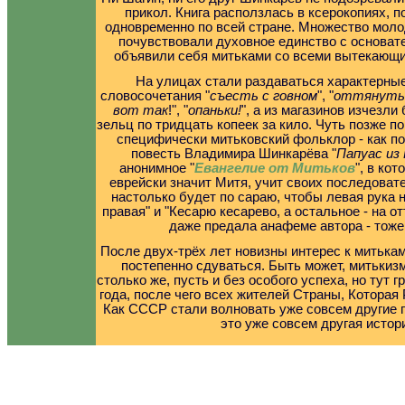
прикол. Книга расползлась в ксерокопиях, п
одновременно по всей стране. Множество моло
почувствовали духовное единство с основат
объявили себя митьками со всеми вытекающ
На улицах стали раздаваться характерны
словосочетания "
съесть с говном
", "
оттянутьс
вот так
!", "
опаньки!
", а из магазинов изчезли
зельц по тридцать копеек за кило. Чуть позже п
специфически митьковский фольклор - как п
повесть Владимира Шинкарёва "
Папуас из 
анонимное "
Евангелие от Митьков
", в кот
еврейски значит Митя, учит своих последовате
настолько будет по сараю, чтобы левая рука н
правая" и "Кесарю кесарево, а остальное - на от
даже предала анафеме автора - тоже
После двух-трёх лет новизны интерес к митькам
постепенно сдуваться. Быть может, митькиз
столько же, пусть и без особого успеха, но тут г
года, после чего всех жителей Страны, Которая
Как СССР стали волновать уже совсем другие 
это уже совсем другая истор