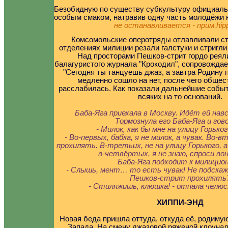
Безобидную по существу субкультуру официальн
особым смаком, натравив одну часть молодёжи 
не останавливается - прим.hipp
Комсомольские оперотряды отлавливали сти
отделениях милиции резали галстуки и стригл
Над просторами Пешков-стрит гордо реял
балагуристого журнала "Крокодил", сопровожда
"Сегодня ты танцуешь джаз, а завтра Родину
медленно сошло на нет, после чего общес
расслабилась. Как показали дальнейшие событ
всяких на то оснований.
Баба-Яга приехала в Москву. Идёт ей нав
Тормознула его Баба-Яга и гов
- Милок, как бы мне на улицу Горько
- Во-первых, бабка, я не милок, а чувак. Во-в
прохилять. В-третьих, не на улицу Горького, 
в-четвёртых, я не знаю, спроси вон
Баба-Яга подходит к милицион
- Слышь, мент… то есть чувак! Не подскаже
Пешков-стрит прохилять
- Стиляжишь, клюшка! - отпала челю
ХИППИ-ЭНД
Новая беда пришла оттуда, откуда её, родимую,
Запада. На смену джазовой ряженой клоунад