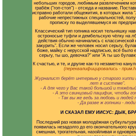
небольших городов, любимым развлечением ко
грабёж ("гоп-стоп") - отсюда и название. Пост
исправно работали общежития, в которых жила "
рабочие непрестижных специальностей, пол
прописку по выделявшемуся их предпри
Классический тип гопника носил тельняшку на
остроносые туфли и дембельскую чёлку на л
действия обычно начинались с классической 
закурить". Если же человек носил серьгу, булав
боже, майку с нерусской надписью, всё было 
серьгу, ты шо, девочка?" или "А ты шо булав
К счастью, и те, и другие как-то незаметно канул
(переквалифицировались - прим.hi
Журналист берёт интервью у старого хиппи п
лет в системе".
- А для чего у Вас такой большой и тяжёлы
- А это свинцовый пацифик, чтобы го
- Так вы же ведь за любовь и людей
- Да разве ж гопники - люди
И СКАЗАЛ ЕМУ ИИСУС: ДЫК, БР
Последний раз новая молодёжная субкультура
появилась незадолго до его окончательного кр
смешная, трогательная, назойливая и одновре