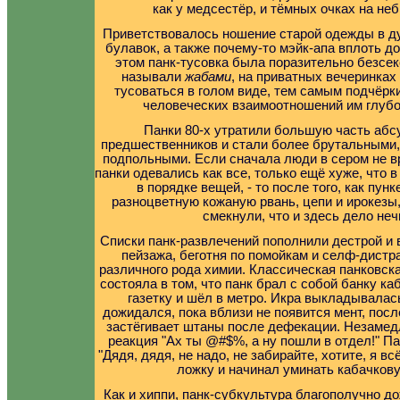
как у медсестёр, и тёмных очках на не
Приветствовалось ношение старой одежды в ду
булавок, а также почему-то мэйк-апа вплоть д
этом панк-тусовка была поразительно безсе
называли
жабами
, на приватных вечеринках
тусоваться в голом виде, тем самым подчёрки
человеческих взаимоотношений им глубо
Панки 80-х утратили большую часть абс
предшественников и стали более брутальными,
подпольными. Если сначала люди в сером не в
панки одевались как все, только ещё хуже, что
в порядке вещей, - то после того, как пун
разноцветную кожаную рвань, цепи и ирокезы
смекнули, что и здесь дело неч
Списки панк-развлечений пополнили дестрой и 
пейзажа, беготня по помойкам и селф-дист
различного рода химии. Классическая панковска
состояла в том, что панк брал с собой банку ка
газетку и шёл в метро. Икра выкладывалась
дожидался, пока вблизи не появится мент, посл
застёгивает штаны после дефекации. Незаме
реакция "Ах ты @#$%, а ну пошли в отдел!" П
"Дядя, дядя, не надо, не забирайте, хотите, я вс
ложку и начинал уминать кабачков
Как и хиппи, панк-субкультура благополучно д