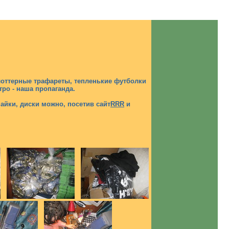
плоттерные трафареты, тепленькие футболки
тро - наша пропаганда.
майки, диски можно, посетив сайт
RRR
и