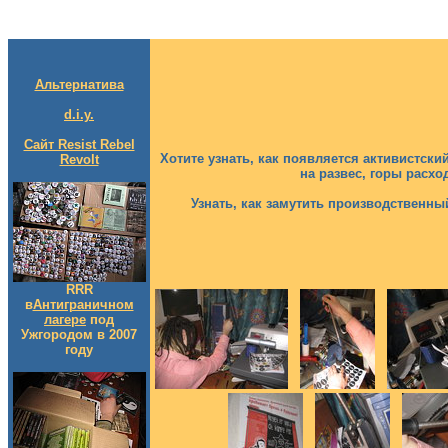
Альтернатива
d.i.y.
Сайт Resist Rebel
Хотите узнать, как появляется активистск
Revolt
на развес, горы расхо
Узнать, как замутить производственный
RRR
в
Антиграничном
лагере
под
Ужгородом в 2007
году