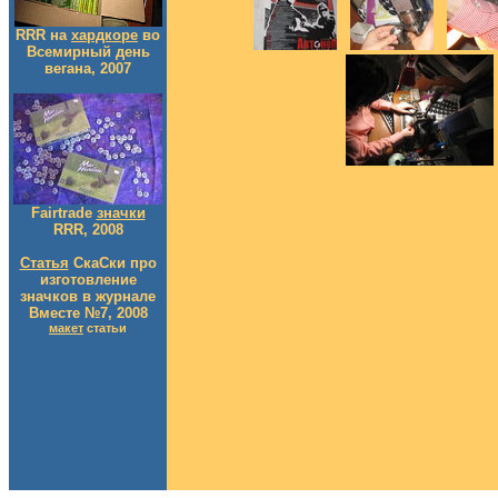
RRR на
хардкоре
во
Всемирный день
вегана, 2007
Fairtrade
значки
RRR, 2008
Статья
СкаСки про
изготовление
значков в журнале
Вместе №7, 2008
макет
статьи