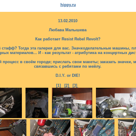
hippy.ru
13.02.2010
Любава Малышева
Как работает Resist Rebel Revolt?
ий стафф? Тогда эта галерея для вас. Значкоделательные машины, 
дных материалов... И - как результат - атрибутика на концертных дис
 процесс в своём городе; прислать свои макеты; заказать значки, 
связавшись с ребятами по мейлу.
D.I.Y. or DIE!
[1]
[2]
[3]