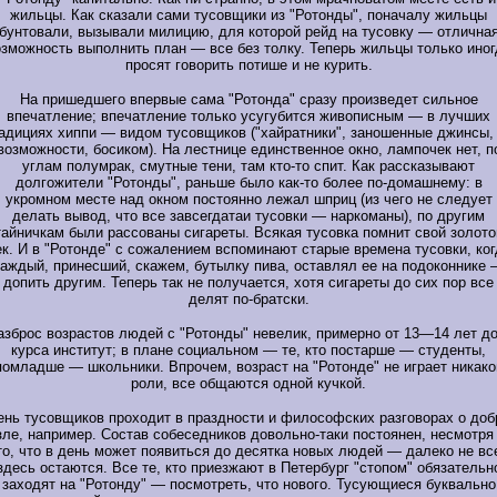
жильцы. Как сказали сами тусовщики из "Ротонды", поначалу жильцы
бунтовали, вызывали милицию, для которой рейд на тусовку — отлична
озможность выполнить план — все без толку. Теперь жильцы только иног
просят говорить потише и не курить.
На пришедшего впервые сама "Ротонда" сразу произведет сильное
впечатление; впечатление только усугубится живописным — в лучших
адициях хиппи — видом тусовщиков ("хайратники", заношенные джинсы,
возможности, босиком). На лестнице единственное окно, лампочек нет, п
углам полумрак, смутные тени, там кто-то спит. Как рассказывают
долгожители "Ротонды", раньше было как-то более по-домашнему: в
укромном месте над окном постоянно лежал шприц (из чего не следует
делать вывод, что все завсегдатаи тусовки — наркоманы), по другим
тайничкам были рассованы сигареты. Всякая тусовка помнит свой золото
ек. И в "Ротонде" с сожалением вспоминают старые времена тусовки, ког
каждый, принесший, скажем, бутылку пива, оставлял ее на подоконнике 
допить другим. Теперь так не получается, хотя сигареты до сих пор все
делят по-братски.
азброс возрастов людей с "Ротонды" невелик, примерно от 13—14 лет до
курса институт; в плане социальном — те, кто постарше — студенты,
помладше — школьники. Впрочем, возраст на "Ротонде" не играет никако
роли, все общаются одной кучкой.
ень тусовщиков проходит в праздности и философских разговорах о доб
зле, например. Состав собеседников довольно-таки постоянен, несмотря
то, что в день может появиться до десятка новых людей — далеко не вс
здесь остаются. Все те, кто приезжают в Петербург "стопом" обязательн
заходят на "Ротонду" — посмотреть, что нового. Тусующиеся буквально