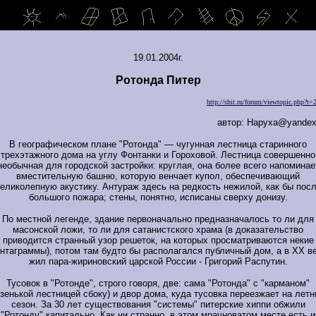
19.01.2004г.
Ротонда
Питер
http://shit.ru/forum/viewtopic.php?t=
автор: Hapyxa@yandex
В географическом плане "Ротонда" — чугунная лестница старинного
трехэтажного дома на углу Фонтанки и Гороховой. Лестница совершенно
необычная для городской застройки: круглая, она более всего напоминае
вместительную башню, которую венчает купол, обеспечивающий
еликолепную акустику. Антураж здесь на редкость нежилой, как бы пос
большого пожара; стены, понятно, исписаны сверху донизу.
По местной легенде, здание первоначально предназначалось то ли для
масонской ложи, то ли для сатанистского храма (в доказательство
приводится странный узор решеток, на которых просматриваются некие
нтаграммы), потом там будто бы располагался публичный дом, а в ХХ в
жил пара-жириновский царской России - Григорий Распутин.
Тусовок в "Ротонде", строго говоря, две: сама "Ротонда" с "карманом"
узенькой лестницей сбоку) и двор дома, куда тусовка переезжает на летн
сезон. За 30 лет существования "системы" питерские хиппи обжили
"Ротонду" капитально. Как ни странно, в этом мрачноватом месте есть и