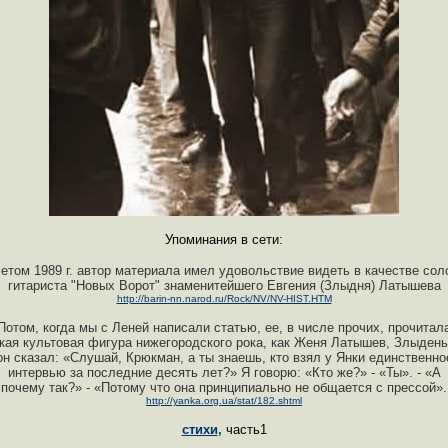
Упоминания в сети:
етом 1989 г. автор материала имел удовольствие видеть в качестве сол
гитариста "Новых Ворот" знаменитейшего Евгения (Злыдня) Латышева
http://barin-nn.narod.ru/Rock/NV/NV-HIST.HTM
Потом, когда мы с Леней написали статью, ее, в числе прочих, прочитал
кая культовая фигура нижегородского рока, как Женя Латышев, Злыдень
он сказал: «Слушай, Крюкман, а ты знаешь, кто взял у Янки единственно
интервью за последние десять лет?» Я говорю: «Кто же?» - «Ты». - «А
почему так?» - «Потому что она принципиально не общается с прессой».
http://yanka.org.ua/stat/182.shtml
стихи
,
часть1