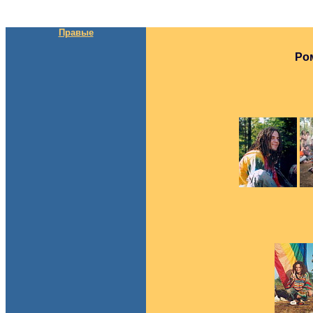
Правые
Ро