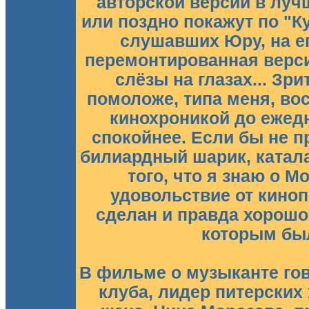
авторской версии в луч
или поздно покажут по "К
слушавших Юру, на ег
перемонтированная верси
слёзы на глазах... Зр
помоложе, типа меня, во
кинохроникой до ежедн
спокойнее. Если бы не п
билиардный шарик, катала
того, что я знаю о 
удовольствие от киноп
сделан и правда хорошо
которым был
В фильме о музыканте гов
клуба, лидер питерских