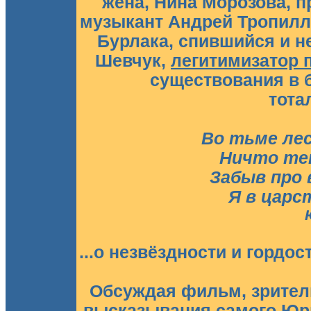
жена, Нина Морозова, п
музыкант Андрей Тропилл
Бурлака, спившийся и н
Шевчук,
легитимизатор 
существования в 
тота
Во тьме лес
Ничто теп
Забыв про 
Я в царс
...о незвёздности и гордос
Обсуждая фильм, зрители
высказывания самого Юры