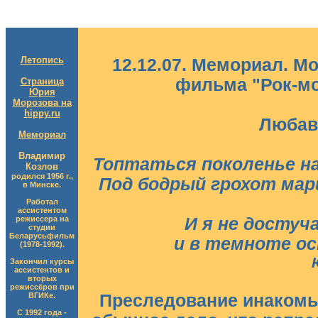
Летопись
12.12.07. Мемориал. М
фильма "Рок-мо
Страница
Юрия
Морозова на
hippy.ru
Любав
Мемориал
Владимир
Топтаться поколенье на
Козлов
родился 1956 г.,
Под бодрый грохот мар
в Минске.
Работал
ассистентом
режиссера на
И я не достуч
студии
Беларусьфильм
и в темноте о
(1978-1992).
Закончил курсы
ассистентов и
вторых
режиссёров при
ВГИКе.
Преследование инакомыс
С 1992 года -