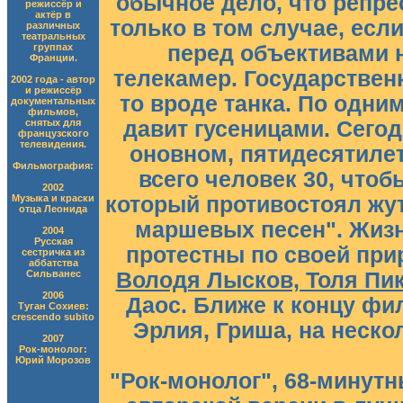
обычное дело, что репре
режиссёр и
актёр в
только в том случае, есл
различных
театральных
группах
перед объективами 
Франции.
телекамер. Государствен
2002 года - автор
и режиссёр
то вроде танка. По одним
документальных
фильмов,
снятых для
давит гусеницами. Сего
французского
телевидения.
оновном, пятидесятиле
Фильмография:
всего человек 30, что
2002
Музыка и краски
который противостоял жут
отца Леонида
маршевых песен". Жизн
2004
Русская
протестны по своей при
сестричка из
аббатства
Сильванес
Володя Лысков, Толя Пи
2006
Даос. Ближе к концу ф
Туган Сохиев:
crescendo subito
Эрлия, Гриша, на неско
2007
Рок-монолог:
Юрий Морозов
"Рок-монолог", 68-минут