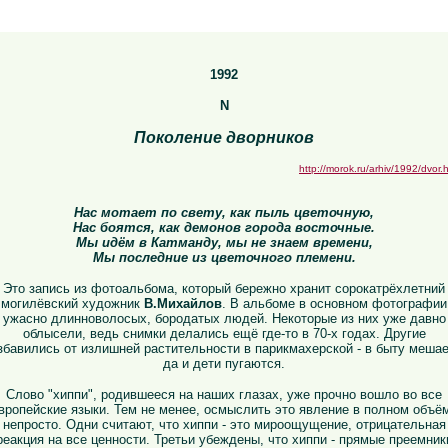
1992
N
Поколение дворников
http://morok.ru/arhiv/1992/dvor.
Нас мотает по свету, как пыль цветочную,
Нас боятся, как демонов города восточные.
Мы идём в Катманду, мы не знаем времени,
Мы последние из цветочного племени.
Это запись из фотоальбома, который бережно хранит сорокатрёхлетний
могилёвский художник
В.Михайлов
. В альбоме в основном фотографии
ужасно длинноволосых, бородатых людей. Некоторые из них уже давно
облысели, ведь снимки делались ещё где-то в 70-х годах. Другие
збавились от излишней растительности в парикмахерской - в быту мешае
да и дети пугаются.
Слово "хиппи", родившееся на наших глазах, уже прочно вошло во все
вропейские языки. Тем не менее, осмыслить это явление в полном объё
непросто. Одни считают, что хиппи - это мироощущение, отрицательная
реакция на все ценности. Третьи убеждены, что хиппи - прямые преемник