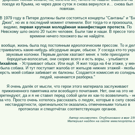
поезде из Крыма, но через двое суток я снова вернулся и… снова был
повязан.
В 1979 году в Питере должны были состояться концерты "Сантаны" и "Б
Джиз", но их в последний момент отменили. Вот тогда-то и произошла,
видимо,
первая крупная молодёжная манифестация протеста
. По
Невскому шло около 20 тысяч человек. Были там и наши. В прессе того
времени ничего похожего вы не найдёте.
 вообще, жизнь была под постоянным идеологическим прессом. То и де
страивались какие-нибудь абсурдные акции, обыски. У соседа кто-то укр
звуковые колонки. Первым делом хватают меня: к тебе приходили
бородатые-волосатые, они скорее всего и есть воры, - улыбается
ихайлов
. - Устраивают обыск. Или ещё. Я жил тогда на 4-м этаже, у ме
была собака. И тут поступает жалоба от жильцов нижних этажей - якобы
ерсть моей собаки забивает их балконы. Создается комиссия из солидн
людей, начинается разборка."
Я очень далёк от мысли, что герои этого материала заслуживают
прижизненного памятника или всеобщего почитания. Нет, они на это не
претендуют, да и я не ставил перед собой цели их как-то возвеличить - н
за что. Просто очень хотелось рассказать о людях, которые в силу свое
нестандартности, оригинальности оказались отмеченными только в
протоколах и спецотчётах соответствующих органов.
Автор неизвестен. Опубликовано в мае 19
Материал найден на сайте www.neoprizma.