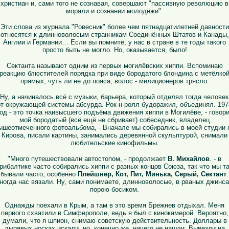
христиан и, сами того не сознавая, совершают "пассивную революцию в
морали и сознании молодёжи".
Эти слова из журнала "Ровесник" более чем пятнадцатилетней давности
относятся к длинноволосым странникам Соединённых Штатов и Канады,
Англии и Германии… Если вы помните, у нас в стране в те годы такого
просто быть не могло. Но, оказывается, было!
Сектанта называют одним из первых могилёвских хиппи. Вспоминаю
реакцию блюстителей порядка при виде бородатого блондина с метёлко
прямых, чуть ли не до пояса, волос - милиционеров трясло.
"Ну, а начиналось всё с музыки, барьера, который отделял тогда человек
от окружающей системы абсурда. Рок-н-ролл будоражил, объединял. 197
од - это точка наивысшего подъёма движения хиппи в Могилёве, - говор
мой бородатый (всё ещё не сбривает) собеседник, владелец
ышеотмеченного фотоальбома, - Вначале мы собирались в моей студии 
Кирова, писали картины, занимались деревянной скульптурой, снимали
любительские кинофильмы.
"Много путешествовали автостопом, - продолжает
В. Михайлов
. - в
рибалтике часто собирались хиппи с разных концов Союза, так что мы т
бывали часто, особенно
Плейшнер, Кот, Пит, Минька, Серый, Сектант
.
ногда нас вязали. Ну, сами понимаете, длинноволосые, в рваных джинса
порою босиком.
Однажды поехали в Крым, а там в это время Брежнев отдыхал. Меня
первого схватили в Симферополе, ведь я был с кинокамерой. Вероятно,
думали, что я шпион, снимаю советскую действительность. Доллары в
дырявых носках искали, но, конечно же, ничего не нашли. Вывезли на