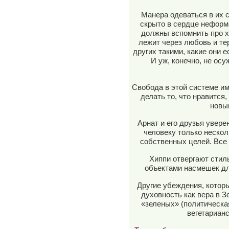
Манера одеваться в их с
скрыто в сердце неформ
должны вспомнить про х
лежит через любовь и те
других такими, какие они 
И уж, конечно, не осу
Свобода в этой системе и
делать то, что нравится,
новы
Арнат и его друзья увер
человеку только нескол
собственных целей. Все
Хиппи отвергают стиль
объектами насмешек дл
Другие убеждения, котор
духовность как вера в 
«зеленых» (политическа
вегетариан