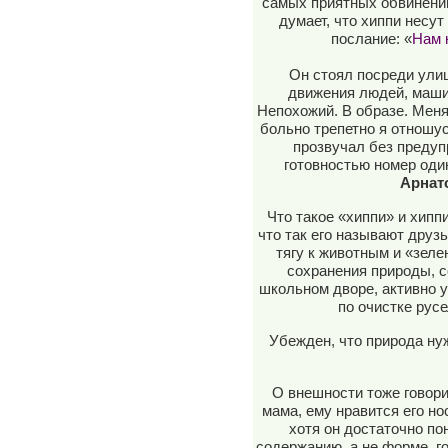
самых приятных обвинений)
думает, что хиппи несу
послание: «
Нам 
Он стоял посреди улиц
движения людей, машин
Непохожий. В образе. Меня
больно трепетно я отношу
прозвучал без предуп
готовностью номер оди
Арнат
Что такое «хиппи» и хиппи
что так его называют друз
тягу к животным и «зеле
сохранения природы, с
школьном дворе, активно у
по очистке рус
Убежден, что природа нуж
О внешности тоже говори
мама, ему нравится его но
хотя он достаточно по
содержанию, а не форме, го