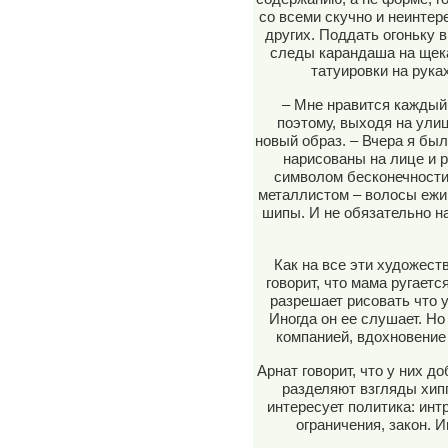
со всеми скучно и неинтер
других. Поддать огоньку 
следы карандаша на щека
татуировки на рука
– Мне нравится каждый 
поэтому, выходя на ули
новый образ. – Вчера я бы
нарисованы на лице и р
символом бесконечности
металлистом – волосы ежик
шипы. И не обязательно н
Как на все эти художес
говорит, что мама ругаетс
разрешает рисовать что уг
Иногда он ее слушает. Но
компанией, вдохновение
Арнат говорит, что у них д
разделяют взгляды хипп
интересует политика: интр
ограничения, закон. 