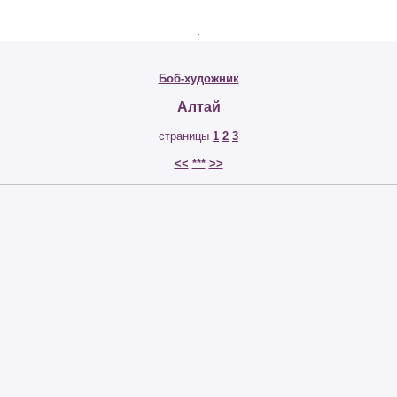
.
Боб-художник
Алтай
страницы
1
2
3
<<
***
>>