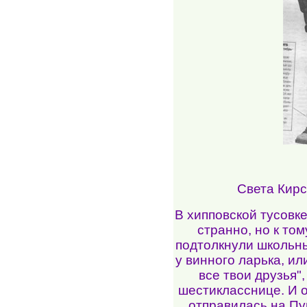
Света Кирс
В хипповской тусовке
странно, но к том
подтолкнули школьны
у винного ларька, и
все твои друзья"
шестикласснице. И 
отправилась на Пуш