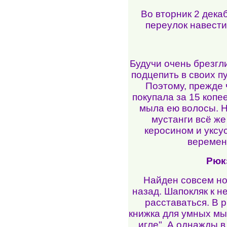
Во вторник 2 дека
переулок навест
Будучи очень брезгл
подцепить в своих п
Поэтому, прежде 
покупала за 15 копе
мыла ею волосы. Н
мустанги всё же
керосином и уксу
веремен
Рюкз
Найден совсем но
назад. Шапокляк к не
расставаться. В р
книжка для умных мы
игле". А однажды в