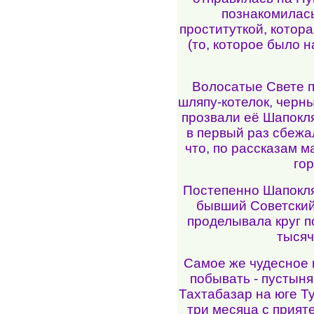
познакомилась
проституткой, котора
(то, которое было н
Волосатые Свете п
шляпу-котелок, черн
прозвали её Шапокля
в первый раз сбежал
что, по рассказам 
гор
Постепенно Шапокля
бывший Советский
проделывала круг п
тысяч
Самое же чудесное 
побывать - пустын
Тахтабазар на юге Т
три месяца с прия