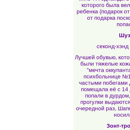
которого была вел
ребенка (подарок от
от подарка поск
попа
Шуз
секонд-хэнд 
Лучшей обувью, кото
были тяжелые кож
"мечта оккупант
психбольнице №1
частыми побегами 
помещала её с 14 д
попали в дурдом
прогулки выдаются
очередной раз, Шапо
носил
Зонт-тро