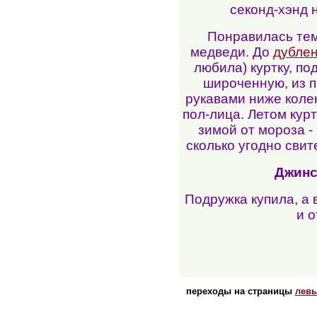
секонд-хэнд н
Понравилась тем
медведи. До
дублен
любила) куртку, п
широченную, из п
рукавами ниже кол
пол-лица. Летом курт
зимой от мороза -
сколько угодно свит
Джинс
Подружка купила, а 
и о
переходы на страницы
лев