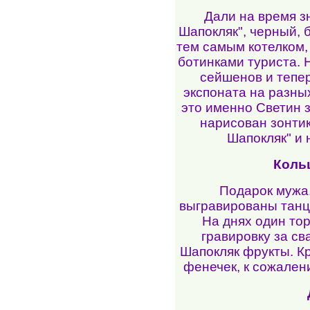
Дали на время з
Шапокляк", черный, 
тем самым котелком,
ботинками туриста. 
сейшенов и тепер
экспоната на разных
это именно Светин з
нарисован зонтик
Шапокляк" и
Коль
Подарок мужа.
выгравированы танц
На днях один тор
гравировку за св
Шапокляк фрукты. Кр
фенечек, к сожален