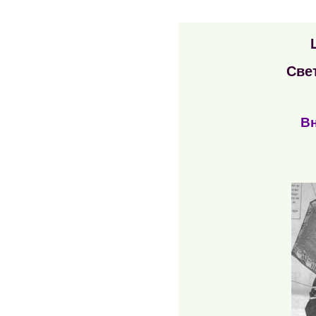
Све
В