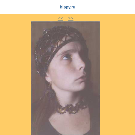
hippy.ru
<<
>>