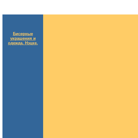
Бисерные
украшения и
одежда. Нэцке.