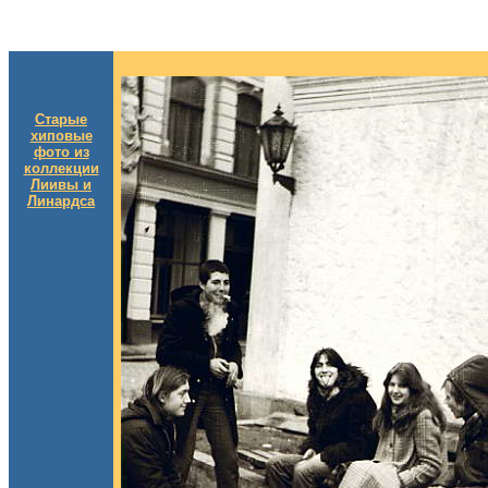
Старые
хиповые
фото из
коллекции
Лиивы и
Линардса