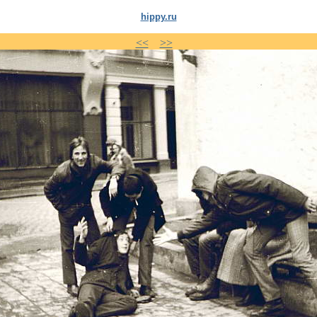
hippy.ru
<<
>>