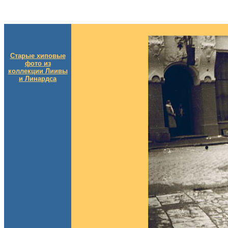
Старые хиповые
фото из
коллекции Лиивы
и Линардса